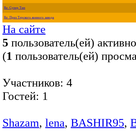
Re: Супер Тип
Re: Приз Терского конного завода
На сайте
5
пользователь(ей) активн
(
1
пользователь(ей) просм
Участников: 4
Гостей: 1
Shazam
,
lena
,
BASHIR95
,
B