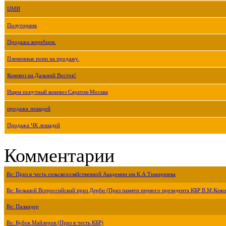
ЦМИ
Полуторник
Продажа жеребцов.
Племенные пони на продажу.
Коневоз на Дальний Восток!
Ищем попутный коневоз Саратов-Москва
продажа лошадей
Продажа ЧК лошадей
Комментарии
Re: Приз в честь сельскохозяйственной Академии им.К.А.Тимирязева
Re: Большой Всероссийский приз Дерби (Приз памяти первого президента КБР В.М.Коко
Re: Паландер
Re: Кубок Майлеров (Приз в честь КБР)