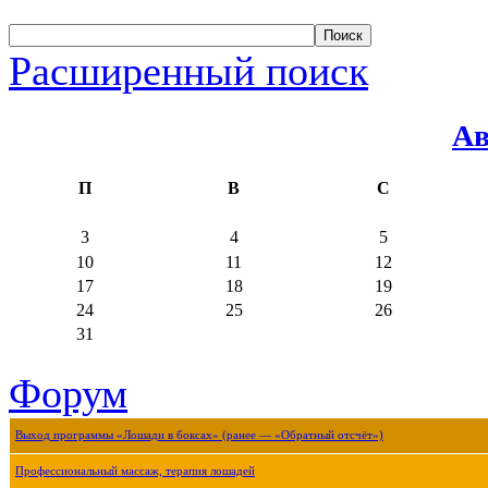
Расширенный поиск
Ав
П
В
С
3
4
5
10
11
12
17
18
19
24
25
26
31
Форум
Выход программы «Лошади в боксах» (ранее — «Обратный отсчёт»)
Профессиональный массаж, терапия лошадей