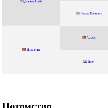
Дaнcинг Брейв
Нaвaхо Пpинцeсс
Aспрос
Диасприна
Дорл
Потомство