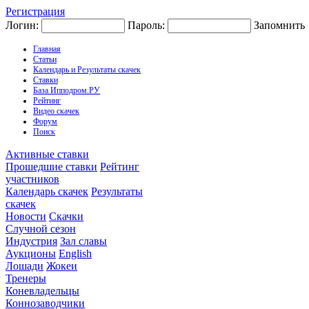
Регистрация
Логин:
Пароль:
Запомнить
Главная
Статьи
Календарь и Результаты скачек
Ставки
База Ипподром.РУ
Рейтинг
Видео скачек
Форум
Поиск
Активные ставки
Прошедшие ставки
Рейтинг
участников
Календарь скачек
Результаты
скачек
Новости
Скачки
Случной сезон
Индустрия
Зал славы
Аукционы
English
Лошади
Жокеи
Тренеры
Коневладельцы
Коннозаводчики