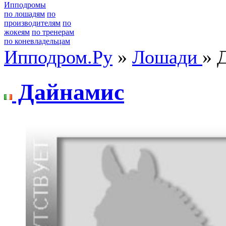
Ипподромы
по лошадям
по
производителям
по
жокеям
по тренерам
по коневладельцам
Ипподром.Ру
»
Лошади
» 
Дайнамиc