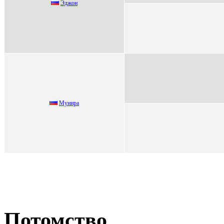
Эджoн
Mунира
Потомство