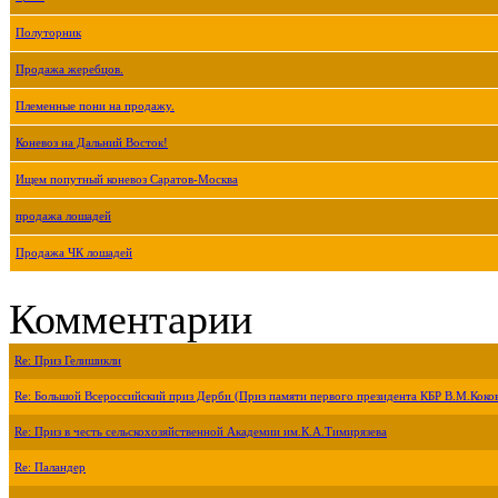
Полуторник
Продажа жеребцов.
Племенные пони на продажу.
Коневоз на Дальний Восток!
Ищем попутный коневоз Саратов-Москва
продажа лошадей
Продажа ЧК лошадей
Комментарии
Re: Приз Гелишикли
Re: Большой Всероссийский приз Дерби (Приз памяти первого президента КБР В.М.Коко
Re: Приз в честь сельскохозяйственной Академии им.К.А.Тимирязева
Re: Паландер