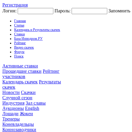
Регистрация
Логин:
Пароль:
Запомнить
Главная
Статьи
Календарь и Результаты скачек
Ставки
База Ипподром.РУ
Рейтинг
Видео скачек
Форум
Поиск
Активные ставки
Прошедшие ставки
Рейтинг
участников
Календарь скачек
Результаты
скачек
Новости
Скачки
Случной сезон
Индустрия
Зал славы
Аукционы
English
Лошади
Жокеи
Тренеры
Коневладельцы
Коннозаводчики