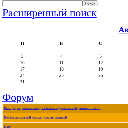
Расширенный поиск
Ав
П
В
С
3
4
5
10
11
12
17
18
19
24
25
26
31
Форум
Выход программы «Лошади в боксах» (ранее — «Обратный отсчёт»)
Профессиональный массаж, терапия лошадей
ЦМИ