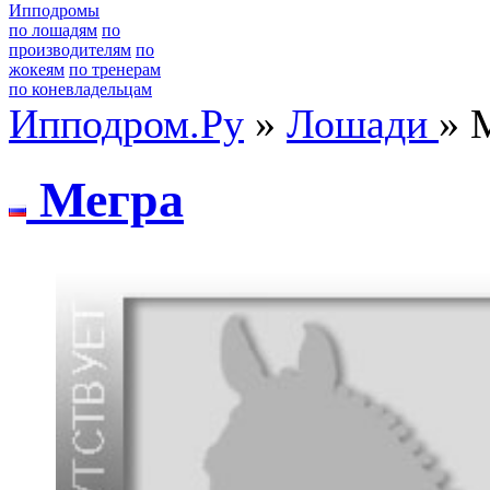
Ипподромы
по лошадям
по
производителям
по
жокеям
по тренерам
по коневладельцам
Ипподром.Ру
»
Лошади
» 
Мегра