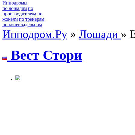
Ипподромы
по лошадям
по
производителям
по
жокеям
по тренерам
по коневладельцам
Ипподром.Ру
»
Лошади
» 
Веcт Стoри