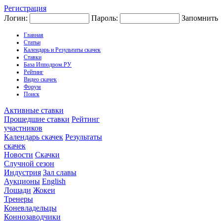
Регистрация
Логин:
Пароль:
Запомнить
Главная
Статьи
Календарь и Результаты скачек
Ставки
База Ипподром.РУ
Рейтинг
Видео скачек
Форум
Поиск
Активные ставки
Прошедшие ставки
Рейтинг
участников
Календарь скачек
Результаты
скачек
Новости
Скачки
Случной сезон
Индустрия
Зал славы
Аукционы
English
Лошади
Жокеи
Тренеры
Коневладельцы
Коннозаводчики