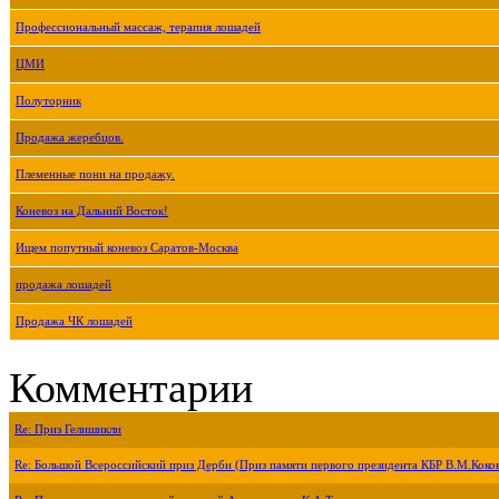
Профессиональный массаж, терапия лошадей
ЦМИ
Полуторник
Продажа жеребцов.
Племенные пони на продажу.
Коневоз на Дальний Восток!
Ищем попутный коневоз Саратов-Москва
продажа лошадей
Продажа ЧК лошадей
Комментарии
Re: Приз Гелишикли
Re: Большой Всероссийский приз Дерби (Приз памяти первого президента КБР В.М.Коко