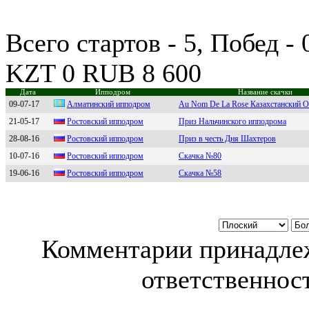
Всего стартов - 5, Побед -
KZT 0 RUB 8 600
Дата
Ипподром
Название скачки
09-07-17
Алматинский ипподром
Au Nom De La Rose Казахстанский 
21-05-17
Рoстoвский иппoдрoм
Приз Нальчинского ипподрома
28-08-16
Pостовский ипподpом
Приз в честь Дня Шахтеров
10-07-16
Pостовский ипподpом
Скачка №80
19-06-16
Рoстoвский иппoдрoм
Скачка №58
Комментарии принадлеж
ответственност