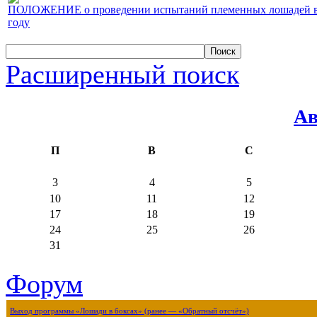
ПОЛОЖЕНИЕ о проведении испытаний племенных лошадей верх
году
Расширенный поиск
Ав
П
В
С
3
4
5
10
11
12
17
18
19
24
25
26
31
Форум
Выход программы «Лошади в боксах» (ранее — «Обратный отсчёт»)