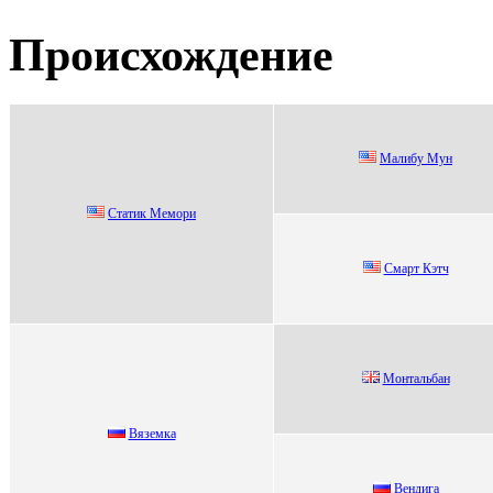
Происхождение
Maлибу Mун
Статик Mемopи
Cмapт Кэтч
Монтaльбaн
Вязeмкa
Beндига