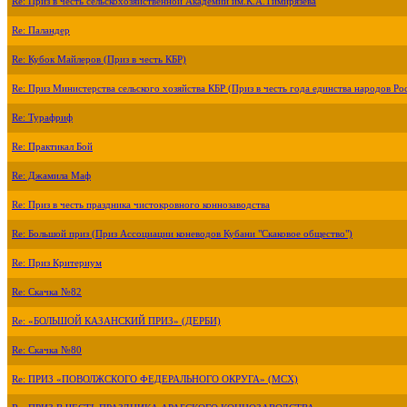
Re: Приз в честь сельскохозяйственной Академии им.К.А.Тимирязева
Re: Паландер
Re: Кубок Майлеров (Приз в честь КБР)
Re: Приз Министерства сельского хозяйства КБР (Приз в честь года единства народов Ро
Re: Турафриф
Re: Практикал Бой
Re: Джамила Маф
Re: Приз в честь праздника чистокровного коннозаводства
Re: Большой приз (Приз Ассоциации коневодов Кубани "Скаковое общество")
Re: Приз Критериум
Re: Скачка №82
Re: «БОЛЬШОЙ КАЗАНСКИЙ ПРИЗ» (ДЕРБИ)
Re: Скачка №80
Re: ПРИЗ «ПОВОЛЖСКОГО ФЕДЕРАЛЬНОГО ОКРУГА» (МСХ)