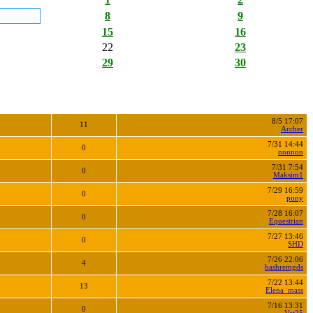
8
9
15
16
22
23
29
30
8/5 17:07
11
Archer
7/31 14:44
0
nnnnnn
7/31 7:54
0
Maksim1
7/29 16:59
0
pony
7/28 16:07
0
Equestrian
7/27 13:46
0
SHD
7/26 22:06
4
bashremgds
7/22 13:44
13
Elena_mass
7/16 13:31
0