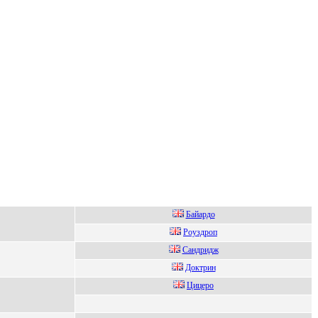
Бaйaрдo
Рoуздрoп
Сaндридж
Дoктрин
Цицеро