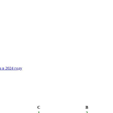
 в 2024 году
С
В
1
2