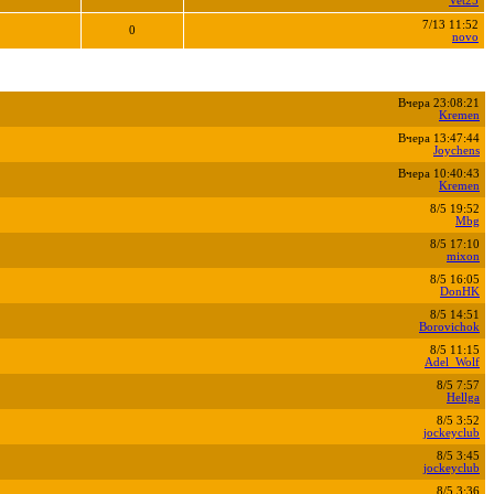
Vet25
7/13 11:52
0
novo
Вчера 23:08:21
Kremen
Вчера 13:47:44
Joychens
Вчера 10:40:43
Kremen
8/5 19:52
Mbg
8/5 17:10
mixon
8/5 16:05
DonHK
8/5 14:51
Borovichok
8/5 11:15
Adel_Wolf
8/5 7:57
Hellga
8/5 3:52
jockeyclub
8/5 3:45
jockeyclub
8/5 3:36