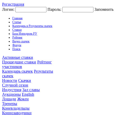
Регистрация
Логин:
Пароль:
Запомнить
Главная
Статьи
Календарь и Результаты скачек
Ставки
База Ипподром.РУ
Рейтинг
Видео скачек
Форум
Поиск
Активные ставки
Прошедшие ставки
Рейтинг
участников
Календарь скачек
Результаты
скачек
Новости
Скачки
Случной сезон
Индустрия
Зал славы
Аукционы
English
Лошади
Жокеи
Тренеры
Коневладельцы
Коннозаводчики