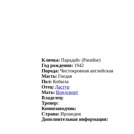
Кличка:
Паpадайс (Paradise)
Год рождения:
1942
Порода:
Чистокровная английская
Масть:
Гнедая
Пол:
Кобыла
Отец:
Даcтуp
Мать:
Вoндcвoрт
Владелец:
Тренер:
Коннозаводчик:
Страна:
Ирландия
Дополнительная информация: