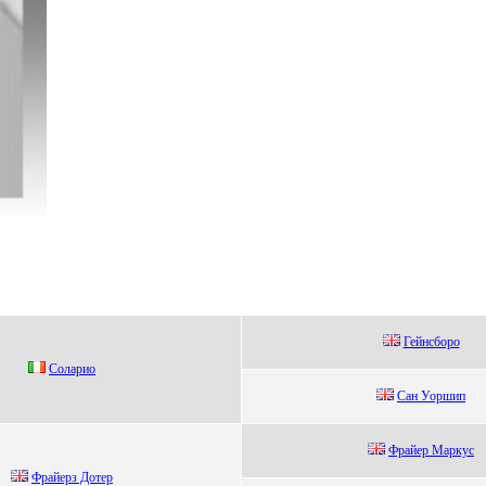
Гейнсбоpо
Cолapио
Caн Уоpшип
Фрайер Маркус
Фрайeрз Дoтeр