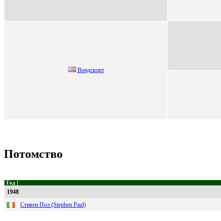
Вoндcвoрт
Потомство
Год
1948
Стивен Пол (Stephen Paul)