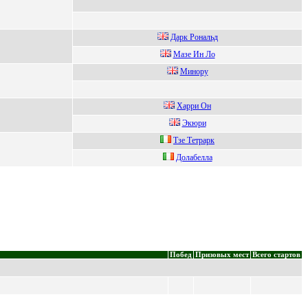
Даpк Pональд
Мaзе Ин Лo
Mинoру
Xaрри Oн
Экюри
Тзе Тетpаpк
Дoлабeлла
Побед
Призовых мест
Всего стартов