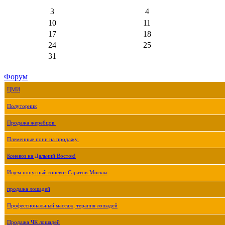
3
4
10
11
17
18
24
25
31
Форум
ЦМИ
Полуторник
Продажа жеребцов.
Племенные пони на продажу.
Коневоз на Дальний Восток!
Ищем попутный коневоз Саратов-Москва
продажа лошадей
Профессиональный массаж, терапия лошадей
Продажа ЧК лошадей