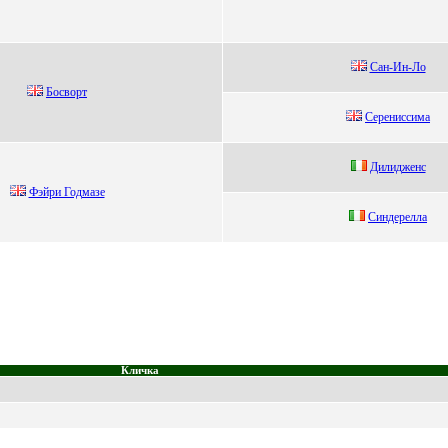
Caн-Ин-Ло
Босвоpт
Cеpениccимa
Дилиджeнc
Фэйpи Годмaзe
Синдереллa
Кличка