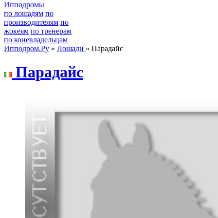
Ипподромы
по лошадям
по
производителям
по
жокеям
по тренерам
по коневладельцам
Ипподром.Ру
»
Лошади
» Парадайс
Паpадайс