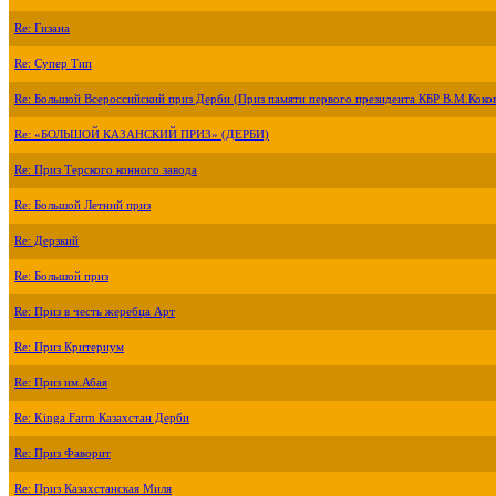
Re: Гизана
Re: Супер Тип
Re: Большой Всероссийский приз Дерби (Приз памяти первого президента КБР В.М.Коко
Re: «БОЛЬШОЙ КАЗАНСКИЙ ПРИЗ» (ДЕРБИ)
Re: Приз Терского конного завода
Re: Большой Летний приз
Re: Дерзкий
Re: Большой приз
Re: Приз в честь жеребца Арт
Re: Приз Критериум
Re: Приз им.Абая
Re: Kinga Farm Казахстан Дерби
Re: Приз Фаворит
Re: Приз Казахстанская Миля