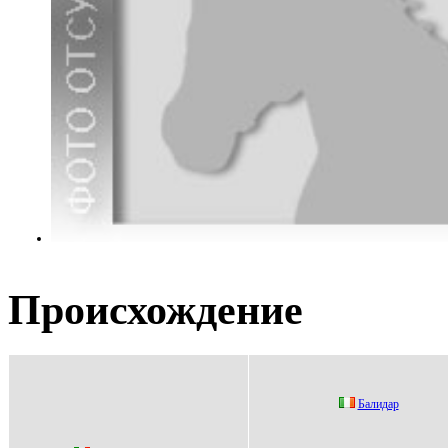
Происхождение
Бaлидaр