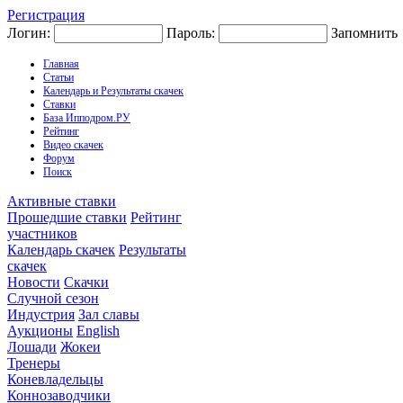
Регистрация
Логин:
Пароль:
Запомнить
Главная
Статьи
Календарь и Результаты скачек
Ставки
База Ипподром.РУ
Рейтинг
Видео скачек
Форум
Поиск
Активные ставки
Прошедшие ставки
Рейтинг
участников
Календарь скачек
Результаты
скачек
Новости
Скачки
Случной сезон
Индустрия
Зал славы
Аукционы
English
Лошади
Жокеи
Тренеры
Коневладельцы
Коннозаводчики