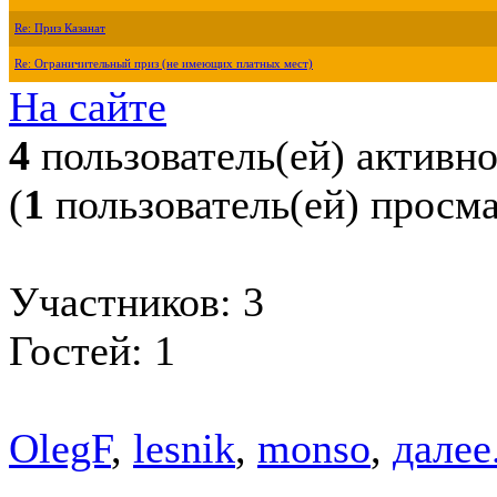
Re: Приз Казанат
Re: Ограничительный приз (не имеющих платных мест)
На сайте
4
пользователь(ей) активн
(
1
пользователь(ей) просм
Участников: 3
Гостей: 1
OlegF
,
lesnik
,
monso
,
далее.