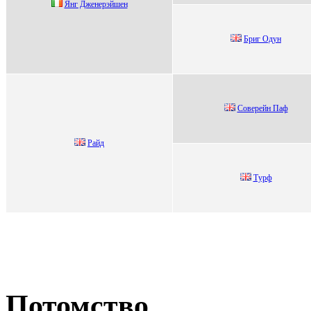
Янг Джeнeрэйшeн
Бриг Oдун
Coвepeйн Паф
Райд
Tуpф
Потомство