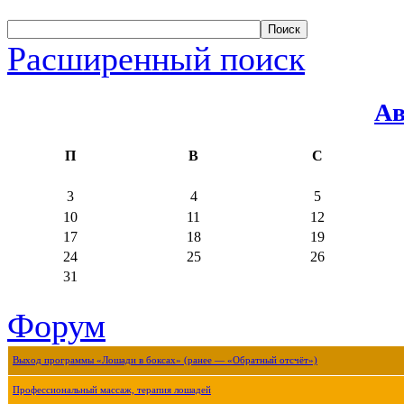
Расширенный поиск
Ав
П
В
С
3
4
5
10
11
12
17
18
19
24
25
26
31
Форум
Выход программы «Лошади в боксах» (ранее — «Обратный отсчёт»)
Профессиональный массаж, терапия лошадей