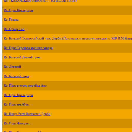
Re: «КАЗАНСКИЙ ФАВОРИТ» (БОЛЬШОЙ ПРИЗ)
Re: Приз Критериум
Re: Гизана
Re: Супер Тип
Re: Большой Всероссийский приз Дерби (Приз памяти первого президента КБР В.М.Коко
Re: Приз Терского конного завода
Re: Большой Летний приз
Re: Дерзкий
Re: Большой приз
Re: Приз в честь жеребца Арт
Re: Приз Критериум
Re: Приз им.Абая
Re: Kinga Farm Казахстан Дерби
Re: Приз Фаворит