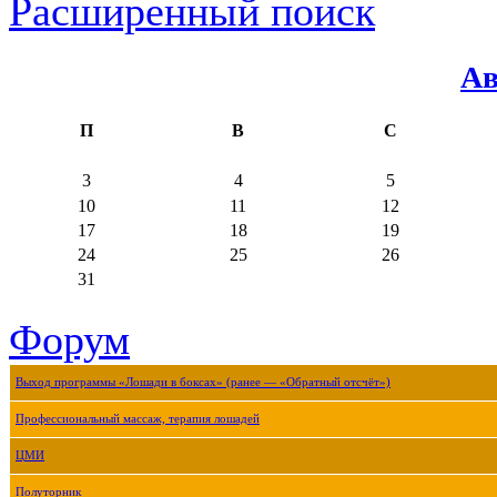
Расширенный поиск
Ав
П
В
С
3
4
5
10
11
12
17
18
19
24
25
26
31
Форум
Выход программы «Лошади в боксах» (ранее — «Обратный отсчёт»)
Профессиональный массаж, терапия лошадей
ЦМИ
Полуторник