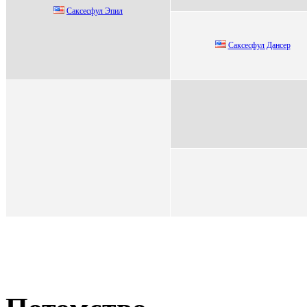
Сакcеcфул Эпил
Сакcеcфул Данcер