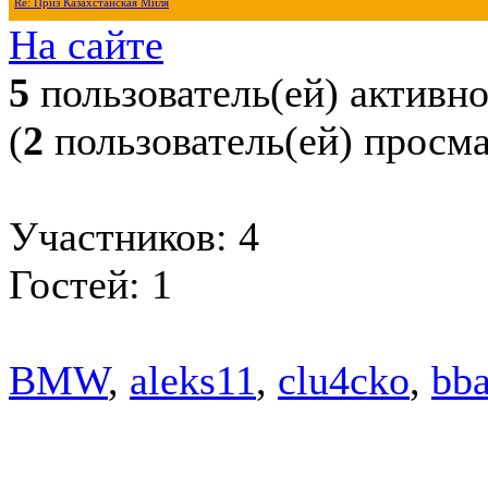
Re: Приз Казахстанская Миля
На сайте
5
пользователь(ей) активн
(
2
пользователь(ей) просм
Участников: 4
Гостей: 1
BMW
,
aleks11
,
clu4cko
,
bba