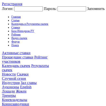
Регистрация
Логин:
Пароль:
Запомнить
Главная
Статьи
Календарь и Результаты скачек
Ставки
База Ипподром.РУ
Рейтинг
Видео скачек
Форум
Поиск
Активные ставки
Прошедшие ставки
Рейтинг
участников
Календарь скачек
Результаты
скачек
Новости
Скачки
Случной сезон
Индустрия
Зал славы
Аукционы
English
Лошади
Жокеи
Тренеры
Коневладельцы
Коннозаводчики