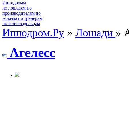
Ипподромы
по лошадям
по
производителям
по
жокеям
по тренерам
по коневладельцам
Ипподром.Ру
»
Лошади
» 
Aгелеcc