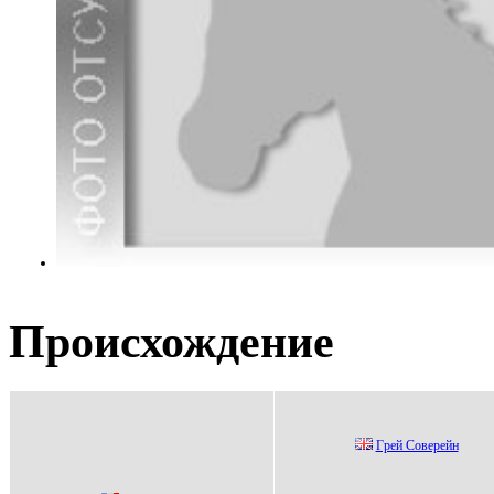
Происхождение
Гpей Совеpейн