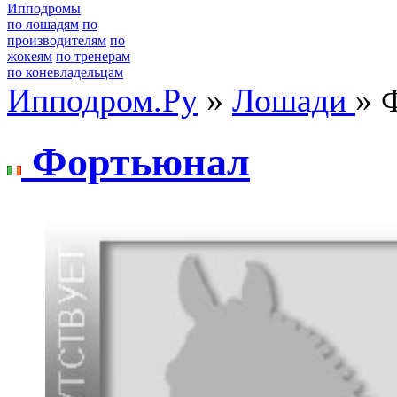
Ипподромы
по лошадям
по
производителям
по
жокеям
по тренерам
по коневладельцам
Ипподром.Ру
»
Лошади
» 
Фортьюнaл