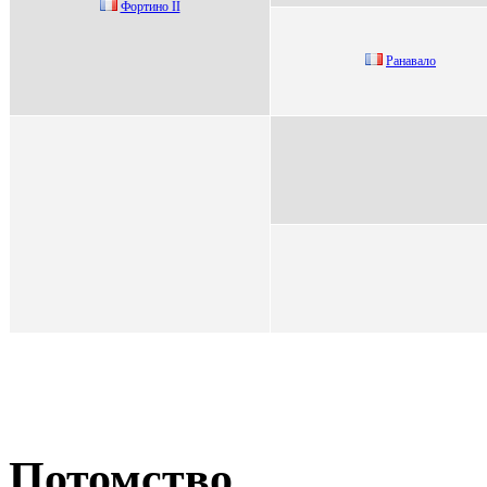
Фоpтино II
Paнaвaло
Потомство