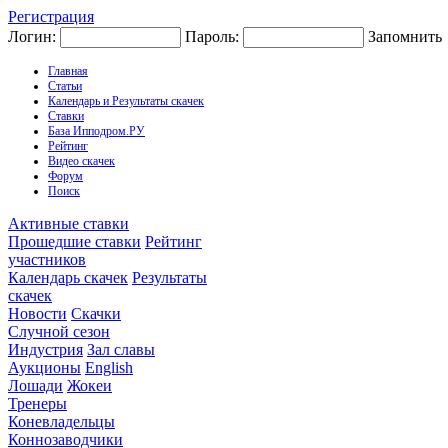
Регистрация
Логин:
Пароль:
Запомнить
Главная
Статьи
Календарь и Результаты скачек
Ставки
База Ипподром.РУ
Рейтинг
Видео скачек
Форум
Поиск
Активные ставки
Прошедшие ставки
Рейтинг
участников
Календарь скачек
Результаты
скачек
Новости
Скачки
Случной сезон
Индустрия
Зал славы
Аукционы
English
Лошади
Жокеи
Тренеры
Коневладельцы
Коннозаводчики