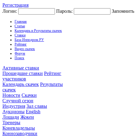
Регистрация
Логин:
Пароль:
Запомнить
Главная
Статьи
Календарь и Результаты скачек
Ставки
База Ипподром.РУ
Рейтинг
Видео скачек
Форум
Поиск
Активные ставки
Прошедшие ставки
Рейтинг
участников
Календарь скачек
Результаты
скачек
Новости
Скачки
Случной сезон
Индустрия
Зал славы
Аукционы
English
Лошади
Жокеи
Тренеры
Коневладельцы
Коннозаводчики