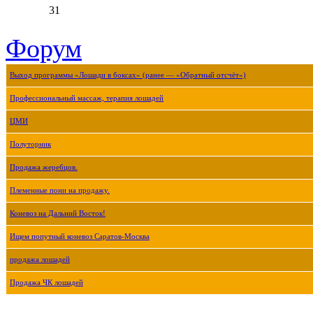
31
Форум
Выход программы «Лошади в боксах» (ранее — «Обратный отсчёт»)
Профессиональный массаж, терапия лошадей
ЦМИ
Полуторник
Продажа жеребцов.
Племенные пони на продажу.
Коневоз на Дальний Восток!
Ищем попутный коневоз Саратов-Москва
продажа лошадей
Продажа ЧК лошадей