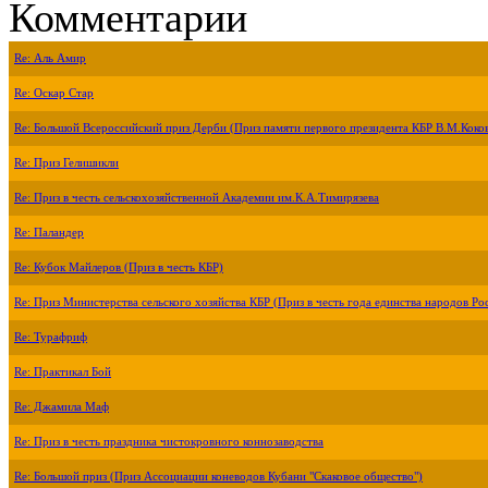
Комментарии
Re: Аль Амир
Re: Оскар Стар
Re: Большой Всероссийский приз Дерби (Приз памяти первого президента КБР В.М.Коко
Re: Приз Гелишикли
Re: Приз в честь сельскохозяйственной Академии им.К.А.Тимирязева
Re: Паландер
Re: Кубок Майлеров (Приз в честь КБР)
Re: Приз Министерства сельского хозяйства КБР (Приз в честь года единства народов Ро
Re: Турафриф
Re: Практикал Бой
Re: Джамила Маф
Re: Приз в честь праздника чистокровного коннозаводства
Re: Большой приз (Приз Ассоциации коневодов Кубани "Скаковое общество")