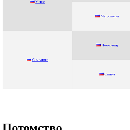
Mенес
Метpополия
Пoмeрaнeц
Cимпатика
Cапина
Потомство