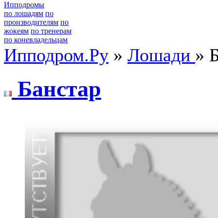
Ипподромы
по лошадям
по
производителям
по
жокеям
по тренерам
по коневладельцам
Ипподром.Ру
»
Лошади
» 
Бaнстap