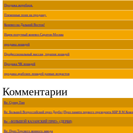
Продажа жеребцов.
Племенные пони на продажу.
Коневоз на Дальний Восток!
Ищем попутный коневоз Саратов-Москва
продажа лошадей
Профессиональный массаж, терапия лошадей
Продажа ЧК лошадей
продажа арабских лошадей разных возрастов
Комментарии
Re: Супер Тип
Re: Большой Всероссийский приз Дерби (Приз памяти первого президента КБР В.М.Коко
Re: «БОЛЬШОЙ КАЗАНСКИЙ ПРИЗ» (ДЕРБИ)
Re: Приз Терского конного завода