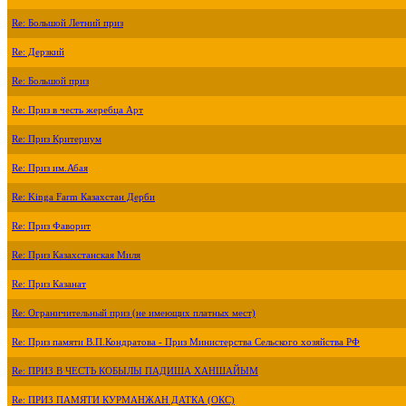
Re: Большой Летний приз
Re: Дерзкий
Re: Большой приз
Re: Приз в честь жеребца Арт
Re: Приз Критериум
Re: Приз им.Абая
Re: Kinga Farm Казахстан Дерби
Re: Приз Фаворит
Re: Приз Казахстанская Миля
Re: Приз Казанат
Re: Ограничительный приз (не имеющих платных мест)
Re: Приз памяти В.П.Кондратова - Приз Министерства Сельского хозяйства РФ
Re: ПРИЗ В ЧЕСТЬ КОБЫЛЫ ПАДИША ХАНШАЙЫМ
Re: ПРИЗ ПАМЯТИ КУРМАНЖАН ДАТКА (ОКС)