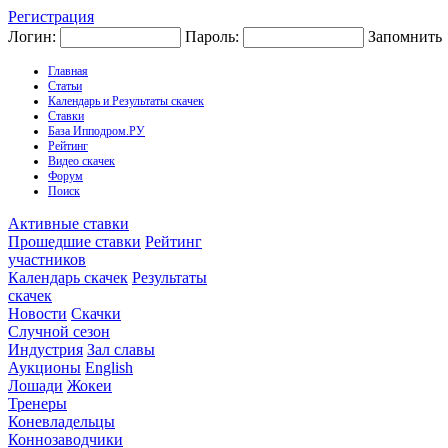
Регистрация
Логин:
Пароль:
Запомнить
Главная
Статьи
Календарь и Результаты скачек
Ставки
База Ипподром.РУ
Рейтинг
Видео скачек
Форум
Поиск
Активные ставки
Прошедшие ставки
Рейтинг
участников
Календарь скачек
Результаты
скачек
Новости
Скачки
Случной сезон
Индустрия
Зал славы
Аукционы
English
Лошади
Жокеи
Тренеры
Коневладельцы
Коннозаводчики