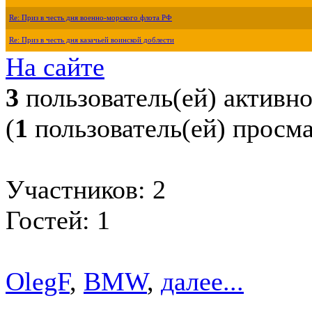
Re: Приз в честь дня военно-морского флота РФ
Re: Приз в честь дня казачьей воинской доблести
На сайте
3
пользователь(ей) активн
(
1
пользователь(ей) просм
Участников: 2
Гостей: 1
OlegF
,
BMW
,
далее...