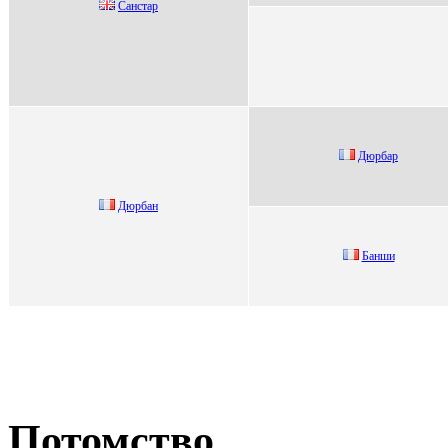
Cанстаp
Дюpбap
Дюрбан
Банши
Потомство