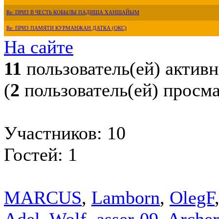
Re: ПРИЗ В ЧЕСТЬ КОБЫЛЫ ПАДИША ХАНШАЙЫМ
Re: ПРИЗ ПАМЯТИ КУРМАНЖАН ДАТКА (ОКС)
На сайте
11
пользователь(ей) актив
(
2
пользователь(ей) просм
Участников: 10
Гостей: 1
MARCUS
,
Lamborn
,
OlegF
Adel_Wolf
,
asser-09
,
Archer