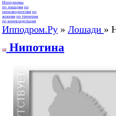
Ипподромы
по лошадям
по
производителям
по
жокеям
по тренерам
по коневладельцам
Ипподром.Ру
»
Лошади
» 
Hипотина