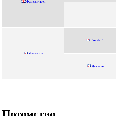
Фелиситэйшен
Cан-Ин-Ло
Фильястpa
Даниелла
Потомство