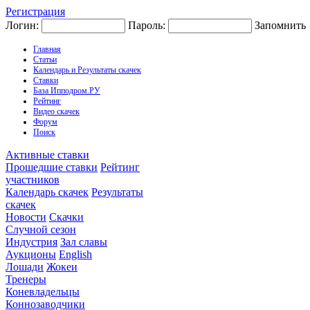
Регистрация
Логин:
Пароль:
Запомнить
Главная
Статьи
Календарь и Результаты скачек
Ставки
База Ипподром.РУ
Рейтинг
Видео скачек
Форум
Поиск
Активные ставки
Прошедшие ставки
Рейтинг
участников
Календарь скачек
Результаты
скачек
Новости
Скачки
Случной сезон
Индустрия
Зал славы
Аукционы
English
Лошади
Жокеи
Тренеры
Коневладельцы
Коннозаводчики