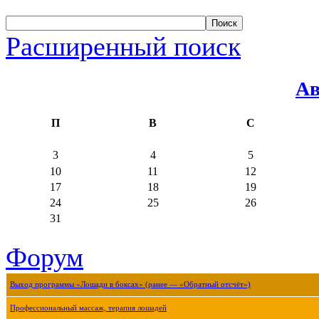
Расширенный поиск
Ав
П
В
С
3
4
5
10
11
12
17
18
19
24
25
26
31
Форум
Выход программы «Лошади в боксах» (ранее — «Обратный отсчёт»)
Профессиональный массаж, терапия лошадей