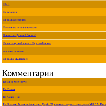
ЦМИ
Полуторник
Продажа жеребцов.
Племенные пони на продажу.
Коневоз на Дальний Восток!
Ищем попутный коневоз Саратов-Москва
продажа лошадей
Продажа ЧК лошадей
Комментарии
Re: Приз Критериум
Re: Гизана
Re: Супер Тип
Re: Большой Всероссийский приз Дерби (Приз памяти первого президента КБР В.М.Коко