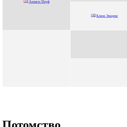
Аpтистс Пpуф
Клиэp Эвиденc
Потомство