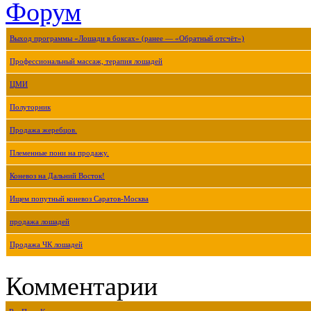
Форум
Выход программы «Лошади в боксах» (ранее — «Обратный отсчёт»)
Профессиональный массаж, терапия лошадей
ЦМИ
Полуторник
Продажа жеребцов.
Племенные пони на продажу.
Коневоз на Дальний Восток!
Ищем попутный коневоз Саратов-Москва
продажа лошадей
Продажа ЧК лошадей
Комментарии