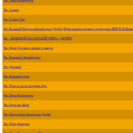
Re: Приз Критериум
Re: Гизана
Re: Супер Тип
Re: Большой Всероссийский приз Дерби (Приз памяти первого президента КБР В.М.Коко
Re: «БОЛЬШОЙ КАЗАНСКИЙ ПРИЗ» (ДЕРБИ)
Re: Приз Терского конного завода
Re: Большой Летний приз
Re: Дерзкий
Re: Большой приз
Re: Приз в честь жеребца Арт
Re: Приз Критериум
Re: Приз им.Абая
Re: Kinga Farm Казахстан Дерби
Re: Приз Фаворит