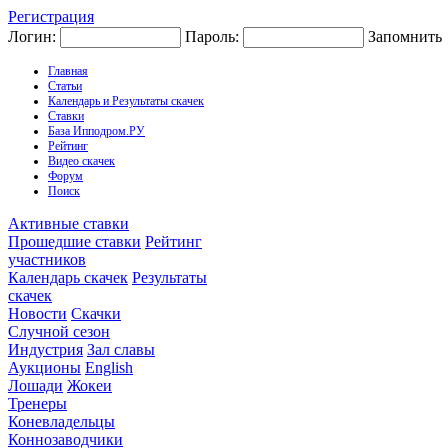
Регистрация
Логин:
Пароль:
Запомнить
Главная
Статьи
Календарь и Результаты скачек
Ставки
База Ипподром.РУ
Рейтинг
Видео скачек
Форум
Поиск
Активные ставки
Прошедшие ставки
Рейтинг
участников
Календарь скачек
Результаты
скачек
Новости
Скачки
Случной сезон
Индустрия
Зал славы
Аукционы
English
Лошади
Жокеи
Тренеры
Коневладельцы
Коннозаводчики