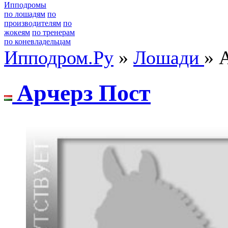
Ипподромы
по лошадям
по
производителям
по
жокеям
по тренерам
по коневладельцам
Ипподром.Ру
»
Лошади
» 
Apчеpз Пocт