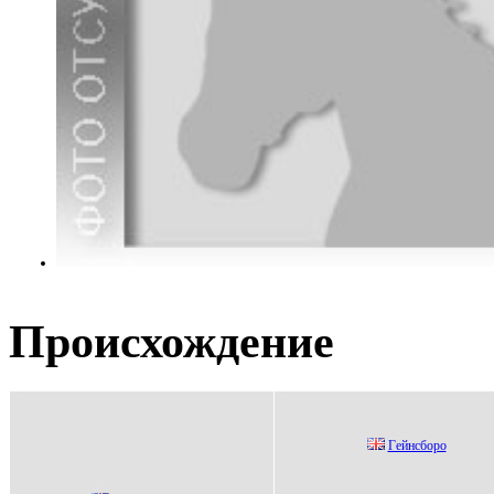
Происхождение
Гeйнсбоpо