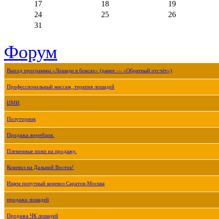
17
18
19
24
25
26
31
Форум
Выход программы «Лошади в боксах» (ранее — «Обратный отсчёт»)
Профессиональный массаж, терапия лошадей
ЦМИ
Полуторник
Продажа жеребцов.
Племенные пони на продажу.
Коневоз на Дальний Восток!
Ищем попутный коневоз Саратов-Москва
продажа лошадей
Продажа ЧК лошадей