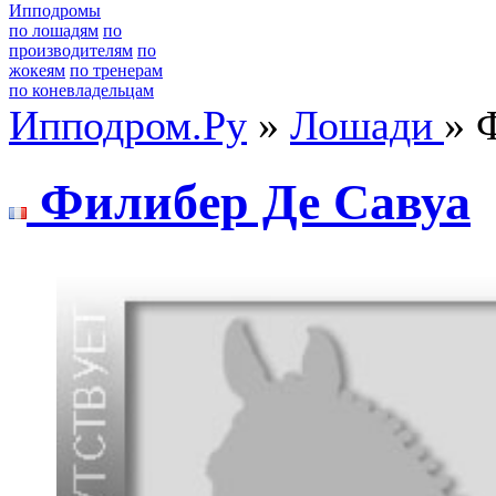
Ипподромы
по лошадям
по
производителям
по
жокеям
по тренерам
по коневладельцам
Ипподром.Ру
»
Лошади
» 
Филибeр Дe Cавуа