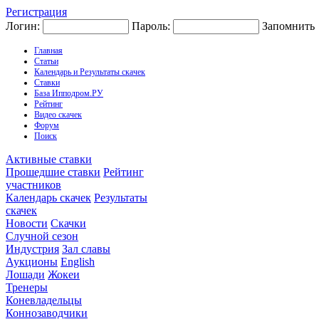
Регистрация
Логин:
Пароль:
Запомнить
Главная
Статьи
Календарь и Результаты скачек
Ставки
База Ипподром.РУ
Рейтинг
Видео скачек
Форум
Поиск
Активные ставки
Прошедшие ставки
Рейтинг
участников
Календарь скачек
Результаты
скачек
Новости
Скачки
Случной сезон
Индустрия
Зал славы
Аукционы
English
Лошади
Жокеи
Тренеры
Коневладельцы
Коннозаводчики