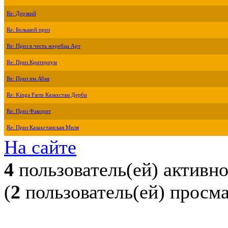
Re: Дерзкий
Re: Большой приз
Re: Приз в честь жеребца Арт
Re: Приз Критериум
Re: Приз им.Абая
Re: Kinga Farm Казахстан Дерби
Re: Приз Фаворит
Re: Приз Казахстанская Миля
На сайте
4
пользователь(ей) активн
(
2
пользователь(ей) просм