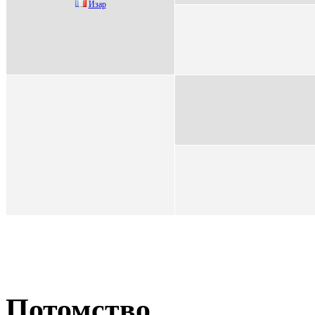
Изap
Потомство