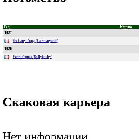
Год
Кличка
1927
Ля Савуайярд (La Savoyarde)
1926
Роллибюши (Rollybuchy)
Скаковая карьера
Нет информации