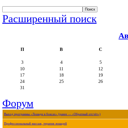
Расширенный поиск
Ав
П
В
С
3
4
5
10
11
12
17
18
19
24
25
26
31
Форум
Выход программы «Лошади в боксах» (ранее — «Обратный отсчёт»)
Профессиональный массаж, терапия лошадей