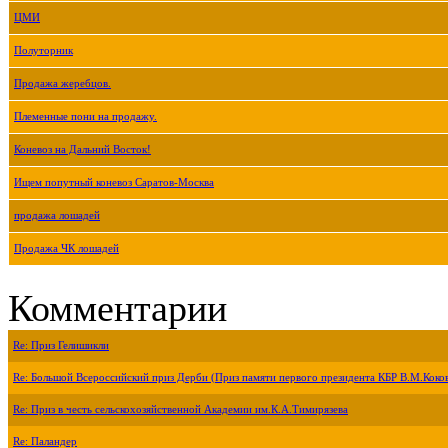
ЦМИ
Полуторник
Продажа жеребцов.
Племенные пони на продажу.
Коневоз на Дальний Восток!
Ищем попутный коневоз Саратов-Москва
продажа лошадей
Продажа ЧК лошадей
Комментарии
Re: Приз Гелишикли
Re: Большой Всероссийский приз Дерби (Приз памяти первого президента КБР В.М.Коко
Re: Приз в честь сельскохозяйственной Академии им.К.А.Тимирязева
Re: Паландер