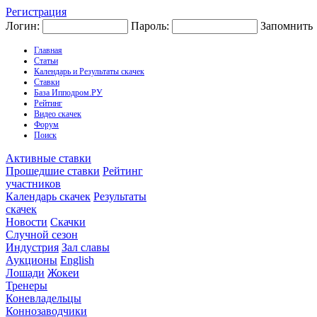
Регистрация
Логин:
Пароль:
Запомнить
Главная
Статьи
Календарь и Результаты скачек
Ставки
База Ипподром.РУ
Рейтинг
Видео скачек
Форум
Поиск
Активные ставки
Прошедшие ставки
Рейтинг
участников
Календарь скачек
Результаты
скачек
Новости
Скачки
Случной сезон
Индустрия
Зал славы
Аукционы
English
Лошади
Жокеи
Тренеры
Коневладельцы
Коннозаводчики