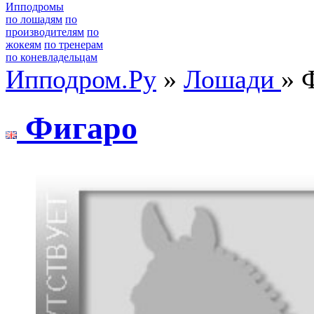
Ипподромы
по лошадям
по
производителям
по
жокеям
по тренерам
по коневладельцам
Ипподром.Ру
»
Лошади
» 
Фигapo