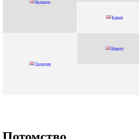
Колорадо
Кэньон
Минopу
Tиллиуим
Потомство