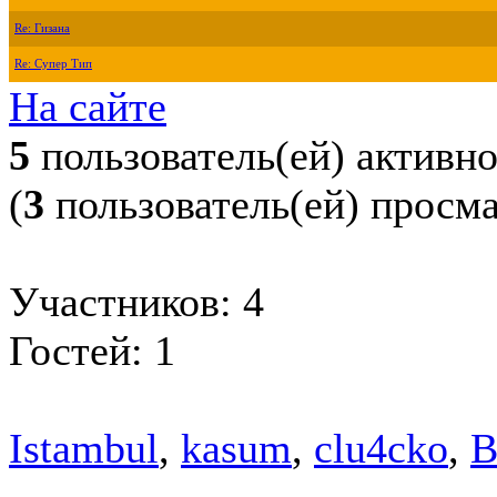
Re: Гизана
Re: Супер Тип
На сайте
5
пользователь(ей) активн
(
3
пользователь(ей) просм
Участников: 4
Гостей: 1
Istambul
,
kasum
,
clu4cko
,
B