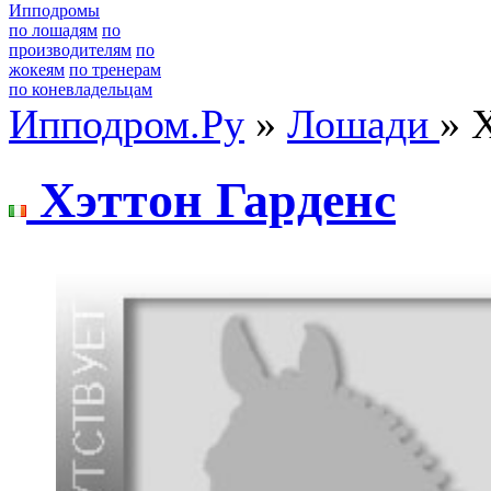
Ипподромы
по лошадям
по
производителям
по
жокеям
по тренерам
по коневладельцам
Ипподром.Ру
»
Лошади
» 
Хэттoн Гаpденc