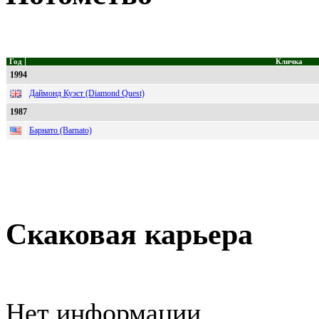
Год
Кличка
1994
Даймонд Куэст (Diamond Quest)
1987
Барнато (Barnato)
Скаковая карьера
Нет информации