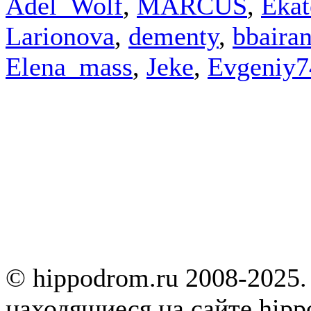
Adel_Wolf
,
MARCUS
,
Ekat
Larionova
,
dementy
,
bbaira
Elena_mass
,
Jeke
,
Evgeniy7
© hippodrom.ru 2008-2025.
находящиеся на сайте hipp