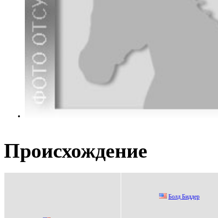
Происхождение
Болд Биддер