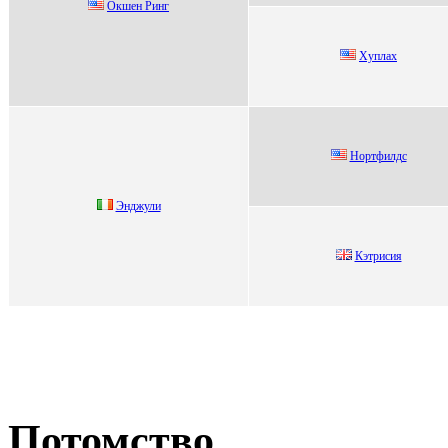
Oкшeн Pинг
Xуплaх
Нoртфилдс
Энджули
Кэтpисия
Потомство