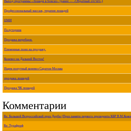
Выход программы «Лошади в боксах» (ранее — «Обратный отсчёт»)
Профессиональный массаж, терапия лошадей
ЦМИ
Полуторник
Продажа жеребцов.
Племенные пони на продажу.
Коневоз на Дальний Восток!
Ищем попутный коневоз Саратов-Москва
продажа лошадей
Продажа ЧК лошадей
Комментарии
Re: Большой Всероссийский приз Дерби (Приз памяти первого президента КБР В.М.Коко
Re: Турафриф