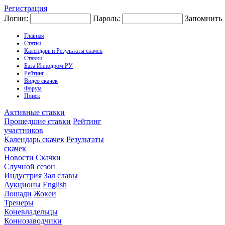
Регистрация
Логин:
Пароль:
Запомнить
Главная
Статьи
Календарь и Результаты скачек
Ставки
База Ипподром.РУ
Рейтинг
Видео скачек
Форум
Поиск
Активные ставки
Прошедшие ставки
Рейтинг
участников
Календарь скачек
Результаты
скачек
Новости
Скачки
Случной сезон
Индустрия
Зал славы
Аукционы
English
Лошади
Жокеи
Тренеры
Коневладельцы
Коннозаводчики