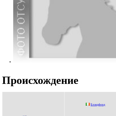
Происхождение
Блэндфopд