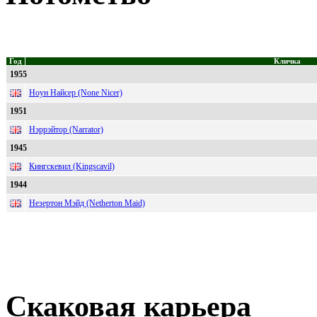
Год
Кличка
1955
Ноун Найсер (None Nicer)
1951
Нэррэйтор (Narrator)
1945
Кингскевил (Kingscavil)
1944
Незертон Мэйд (Netherton Maid)
Скаковая карьера