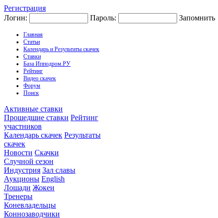
Регистрация
Логин:
Пароль:
Запомнить
Главная
Статьи
Календарь и Результаты скачек
Ставки
База Ипподром.РУ
Рейтинг
Видео скачек
Форум
Поиск
Активные ставки
Прошедшие ставки
Рейтинг
участников
Календарь скачек
Результаты
скачек
Новости
Скачки
Случной сезон
Индустрия
Зал славы
Аукционы
English
Лошади
Жокеи
Тренеры
Коневладельцы
Коннозаводчики