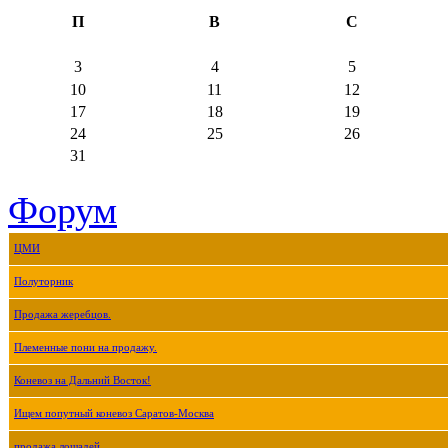
П
В
С
3
4
5
10
11
12
17
18
19
24
25
26
31
Форум
ЦМИ
Полуторник
Продажа жеребцов.
Племенные пони на продажу.
Коневоз на Дальний Восток!
Ищем попутный коневоз Саратов-Москва
продажа лошадей