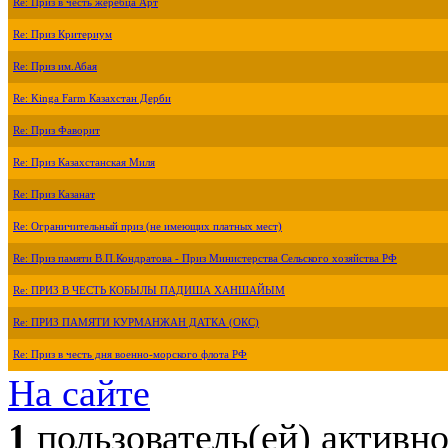
Re: Приз в честь жеребца Арт
Re: Приз Критериум
Re: Приз им.Абая
Re: Kinga Farm Казахстан Дерби
Re: Приз Фаворит
Re: Приз Казахстанская Миля
Re: Приз Казанат
Re: Ограничительный приз (не имеющих платных мест)
Re: Приз памяти В.П.Кондратова - Приз Министерства Сельского хозяйства РФ
Re: ПРИЗ В ЧЕСТЬ КОБЫЛЫ ПАДИША ХАНШАЙЫМ
Re: ПРИЗ ПАМЯТИ КУРМАНЖАН ДАТКА (ОКС)
Re: Приз в честь дня военно-морского флота РФ
На сайте
1
пользователь(ей) активн