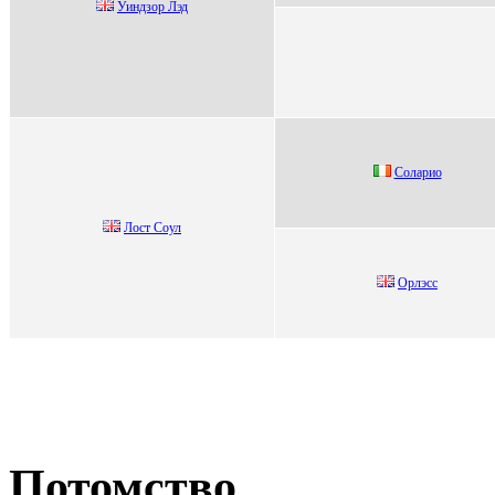
Уиндзоp Лэд
Солаpио
Лocт Coул
Орлэcc
Потомство