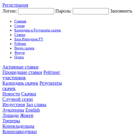
Регистрация
Логин:
Пароль:
Запомнить
Главная
Статьи
Календарь и Результаты скачек
Ставки
База Ипподром.РУ
Рейтинг
Видео скачек
Форум
Поиск
Активные ставки
Прошедшие ставки
Рейтинг
участников
Календарь скачек
Результаты
скачек
Новости
Скачки
Случной сезон
Индустрия
Зал славы
Аукционы
English
Лошади
Жокеи
Тренеры
Коневладельцы
Коннозаводчики