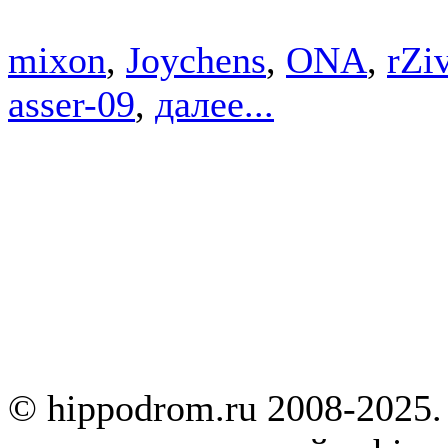
mixon
,
Joychens
,
ONA
,
rZi
asser-09
,
далее...
© hippodrom.ru 2008-2025.