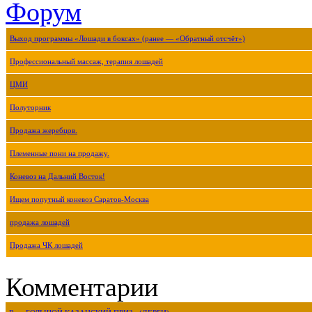
Форум
Выход программы «Лошади в боксах» (ранее — «Обратный отсчёт»)
Профессиональный массаж, терапия лошадей
ЦМИ
Полуторник
Продажа жеребцов.
Племенные пони на продажу.
Коневоз на Дальний Восток!
Ищем попутный коневоз Саратов-Москва
продажа лошадей
Продажа ЧК лошадей
Комментарии