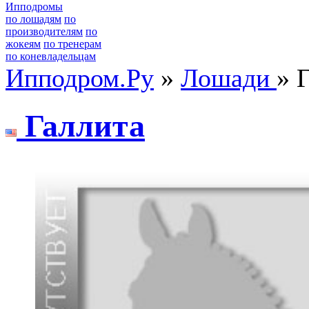
Ипподромы
по лошадям
по
производителям
по
жокеям
по тренерам
по коневладельцам
Ипподром.Ру
»
Лошади
» 
Галлита