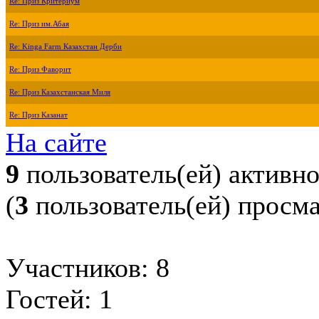
Re: Приз Критериум
Re: Приз им.Абая
Re: Kinga Farm Казахстан Дерби
Re: Приз Фаворит
Re: Приз Казахстанская Миля
Re: Приз Казанат
На сайте
9
пользователь(ей) активн
(
3
пользователь(ей) просм
Участников: 8
Гостей: 1