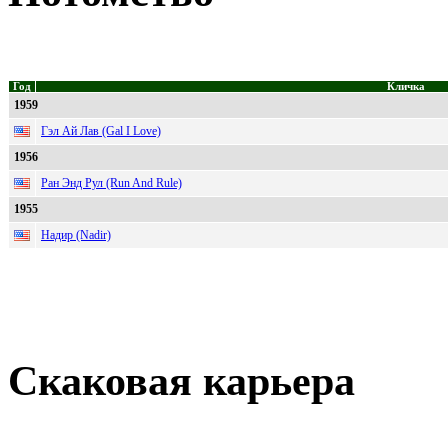
Год
Кличка
1959
Гэл Ай Лав (Gal I Love)
1956
Ран Энд Рул (Run And Rule)
1955
Надир (Nadir)
Скаковая карьера