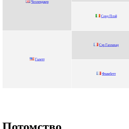
Чeллeнджeр
Сopд Плэй
Сэp Гaллaxaд
Гaлeтт
Фламбетт
Потомство