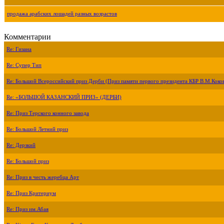
продажа арабских лошадей разных возрастов
Комментарии
Re: Гизана
Re: Супер Тип
Re: Большой Всероссийский приз Дерби (Приз памяти первого президента КБР В.М.Коко
Re: «БОЛЬШОЙ КАЗАНСКИЙ ПРИЗ» (ДЕРБИ)
Re: Приз Терского конного завода
Re: Большой Летний приз
Re: Дерзкий
Re: Большой приз
Re: Приз в честь жеребца Арт
Re: Приз Критериум
Re: Приз им.Абая