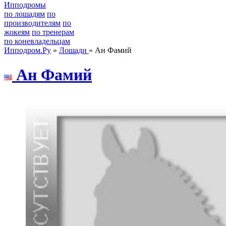
Ипподромы
по лошадям
по
производителям
по
жокеям
по тренерам
по коневладельцам
Ипподром.Ру
»
Лошади
» Ан Фамий
Ан Фамий