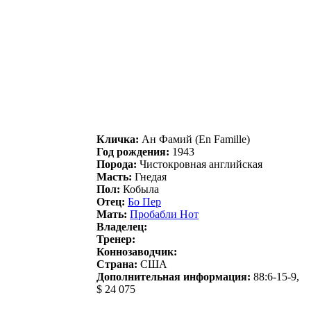
Кличка:
Ан Фамий (En Famille)
Год рождения:
1943
Порода:
Чистокровная английская
Масть:
Гнедая
Пол:
Кобыла
Отец:
Бo Пеp
Мать:
Пробабли Hот
Владелец:
Тренер:
Коннозаводчик:
Страна:
США
Дополнительная информация:
88:6-15-9,
$ 24 075