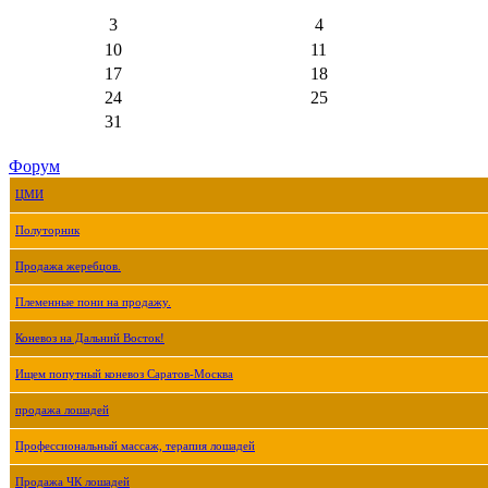
3
4
10
11
17
18
24
25
31
Форум
ЦМИ
Полуторник
Продажа жеребцов.
Племенные пони на продажу.
Коневоз на Дальний Восток!
Ищем попутный коневоз Саратов-Москва
продажа лошадей
Профессиональный массаж, терапия лошадей
Продажа ЧК лошадей