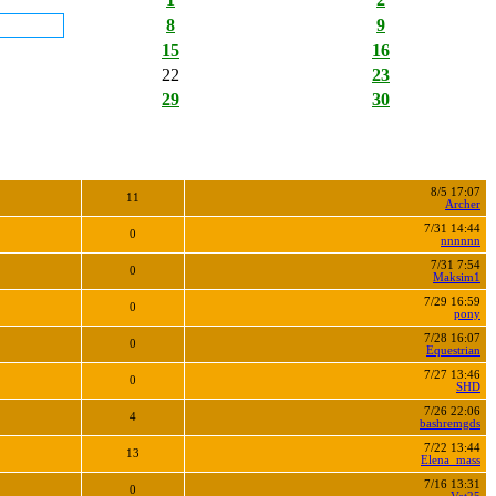
8
9
15
16
22
23
29
30
8/5 17:07
11
Archer
7/31 14:44
0
nnnnnn
7/31 7:54
0
Maksim1
7/29 16:59
0
pony
7/28 16:07
0
Equestrian
7/27 13:46
0
SHD
7/26 22:06
4
bashremgds
7/22 13:44
13
Elena_mass
7/16 13:31
0