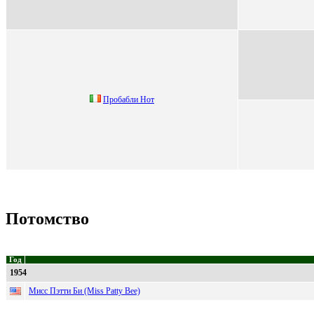
Пробабли Hот
Потомство
Год
1954
Мисс Пэтти Би (Miss Patty Bee)