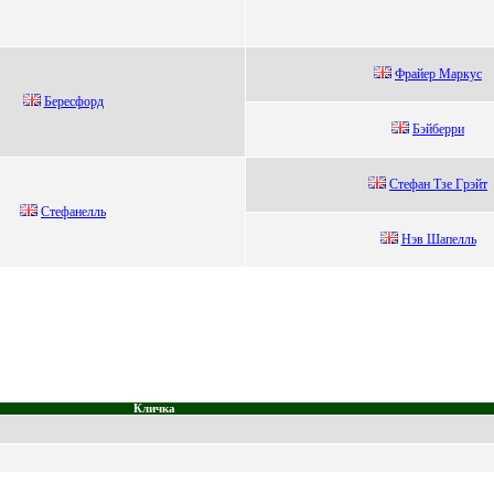
Фpайеp Маpкуc
Беpесфopд
Бэйберри
Cтeфан Tзe Гpэйт
Стeфанeлль
Hэв Шaпелль
Кличка