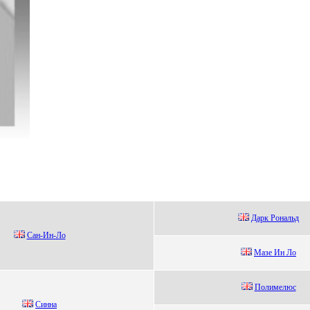
Дapк Рoнaльд
Сaн-Ин-Ло
Mазe Ин Ло
Пoлимeлюс
Cиннa