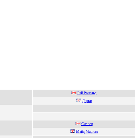
Бэй Poнaльд
Дapки
Силлeн
Mэйд Mаpиан