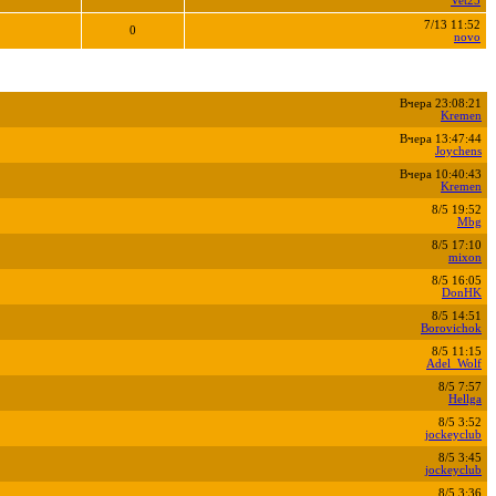
Vet25
7/13 11:52
0
novo
Вчера 23:08:21
Kremen
Вчера 13:47:44
Joychens
Вчера 10:40:43
Kremen
8/5 19:52
Mbg
8/5 17:10
mixon
8/5 16:05
DonHK
8/5 14:51
Borovichok
8/5 11:15
Adel_Wolf
8/5 7:57
Hellga
8/5 3:52
jockeyclub
8/5 3:45
jockeyclub
8/5 3:36