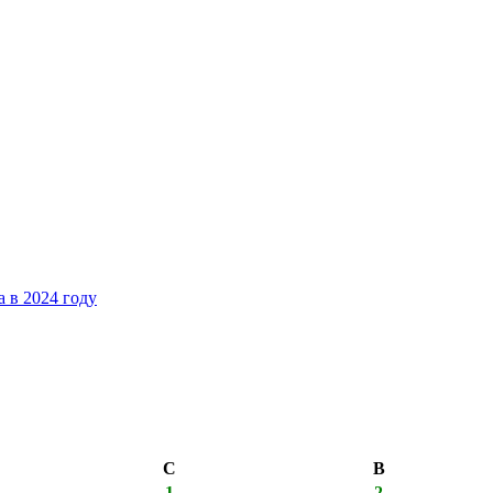
 в 2024 году
С
В
1
2