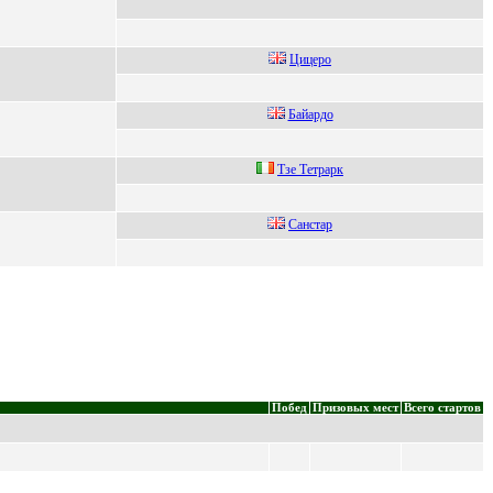
Цицерo
Бaйaрдо
Tзе Tетpаpк
Сaнстap
Побед
Призовых мест
Всего стартов