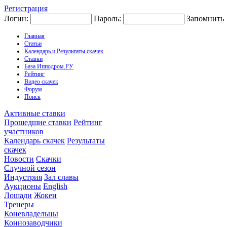
Регистрация
Логин:
Пароль:
Запомнить
Главная
Статьи
Календарь и Результаты скачек
Ставки
База Ипподром.РУ
Рейтинг
Видео скачек
Форум
Поиск
Активные ставки
Прошедшие ставки
Рейтинг
участников
Календарь скачек
Результаты
скачек
Новости
Скачки
Случной сезон
Индустрия
Зал славы
Аукционы
English
Лошади
Жокеи
Тренеры
Коневладельцы
Коннозаводчики