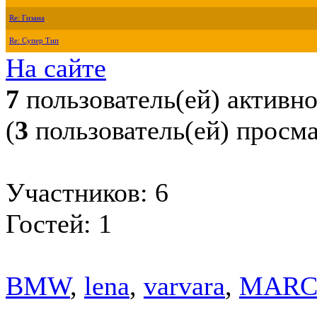
Re: Гизана
Re: Супер Тип
На сайте
7
пользователь(ей) активн
(
3
пользователь(ей) просм
Участников: 6
Гостей: 1
BMW
,
lena
,
varvara
,
MARC