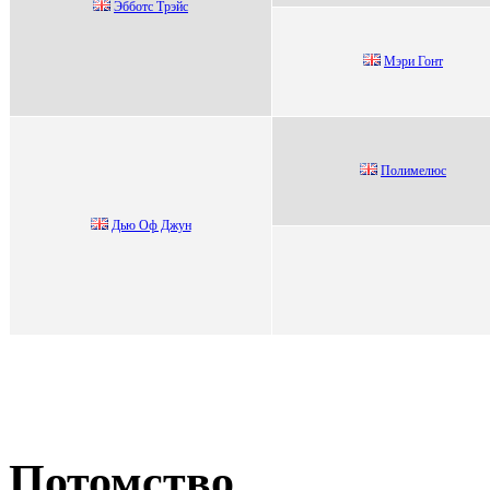
Эббoтc Tpэйc
Мэри Гонт
Пoлимелюс
Дью Оф Джун
Потомство