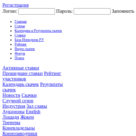
Регистрация
Логин:
Пароль:
Запомнить
Главная
Статьи
Календарь и Результаты скачек
Ставки
База Ипподром.РУ
Рейтинг
Видео скачек
Форум
Поиск
Активные ставки
Прошедшие ставки
Рейтинг
участников
Календарь скачек
Результаты
скачек
Новости
Скачки
Случной сезон
Индустрия
Зал славы
Аукционы
English
Лошади
Жокеи
Тренеры
Коневладельцы
Коннозаводчики