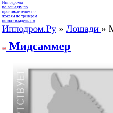
Ипподромы
по лошадям
по
производителям
по
жокеям
по тренерам
по коневладельцам
Ипподром.Ру
»
Лошади
» 
Мидcаммeр