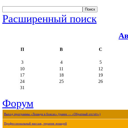
Расширенный поиск
Ав
П
В
С
3
4
5
10
11
12
17
18
19
24
25
26
31
Форум
Выход программы «Лошади в боксах» (ранее — «Обратный отсчёт»)
Профессиональный массаж, терапия лошадей