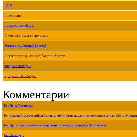
ЦМИ
Полуторник
Продажа жеребцов.
Племенные пони на продажу.
Коневоз на Дальний Восток!
Ищем попутный коневоз Саратов-Москва
продажа лошадей
Продажа ЧК лошадей
Комментарии
Re: Приз Гелишикли
Re: Большой Всероссийский приз Дерби (Приз памяти первого президента КБР В.М.Коко
Re: Приз в честь сельскохозяйственной Академии им.К.А.Тимирязева
Re: Паландер