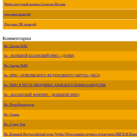
Ищем попутный коневоз Саратов-Москва
продажа лошадей
Продажа ЧК лошадей
Комментарии
Re: Скачка №82
Re: «БОЛЬШОЙ КАЗАНСКИЙ ПРИЗ» (ДЕРБИ)
Re: Скачка №80
Re: ПРИЗ «ПОВОЛЖСКОГО ФЕДЕРАЛЬНОГО ОКРУГА» (МСХ)
Re: ПРИЗ В ЧЕСТЬ ПРАЗДНИКА АРАБСКОГО КОННОЗАВОДСТВА
Re: «КАЗАНСКИЙ ФАВОРИТ» (БОЛЬШОЙ ПРИЗ)
Re: Приз Критериум
Re: Гизана
Re: Супер Тип
Re: Большой Всероссийский приз Дерби (Приз памяти первого президента КБР В.М.Коко