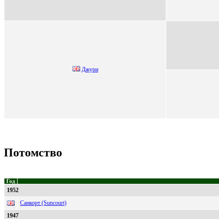
Джури
Потомство
Год
1952
Санкорт (Suncourt)
1947