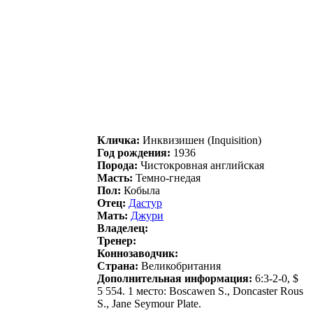
Кличка:
Инквизишен (Inquisition)
Год рождения:
1936
Порода:
Чистокровная английская
Масть:
Темно-гнедая
Пол:
Кобыла
Отец:
Даcтур
Мать:
Джури
Владелец:
Тренер:
Коннозаводчик:
Страна:
Великобритания
Дополнительная информация:
6:3-2-0, $
5 554. 1 место: Boscawen S., Doncaster Rous
S., Jane Seymour Plate.