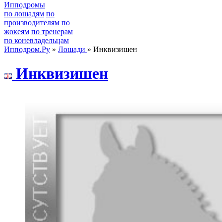
Ипподромы
по лошадям
по
производителям
по
жокеям
по тренерам
по коневладельцам
Ипподром.Ру
»
Лошади
» Инквизишен
Инквизишен