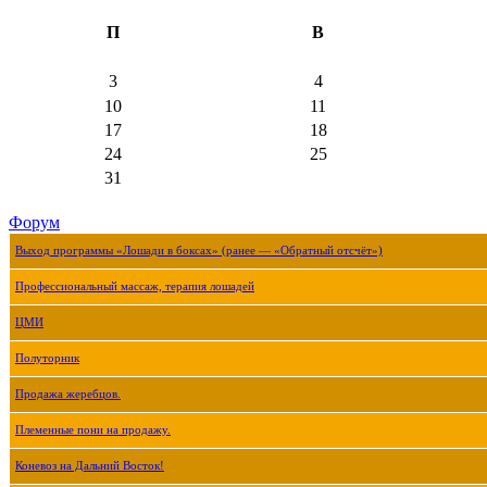
П
В
3
4
10
11
17
18
24
25
31
Форум
Выход программы «Лошади в боксах» (ранее — «Обратный отсчёт»)
Профессиональный массаж, терапия лошадей
ЦМИ
Полуторник
Продажа жеребцов.
Племенные пони на продажу.
Коневоз на Дальний Восток!