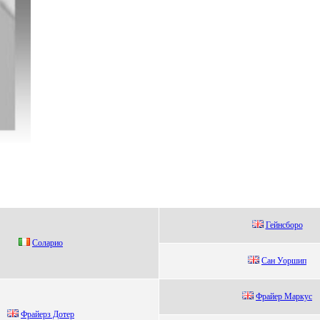
Гейнсборо
Cолaрио
Сан Уоршип
Фрaйер Мaркуc
Фpaйеpз Дотеp