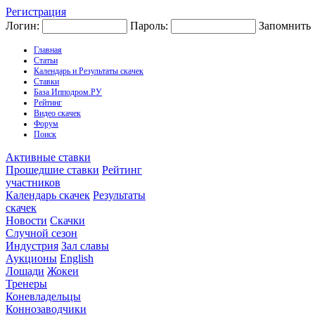
Регистрация
Логин:
Пароль:
Запомнить
Главная
Статьи
Календарь и Результаты скачек
Ставки
База Ипподром.РУ
Рейтинг
Видео скачек
Форум
Поиск
Активные ставки
Прошедшие ставки
Рейтинг
участников
Календарь скачек
Результаты
скачек
Новости
Скачки
Случной сезон
Индустрия
Зал славы
Аукционы
English
Лошади
Жокеи
Тренеры
Коневладельцы
Коннозаводчики