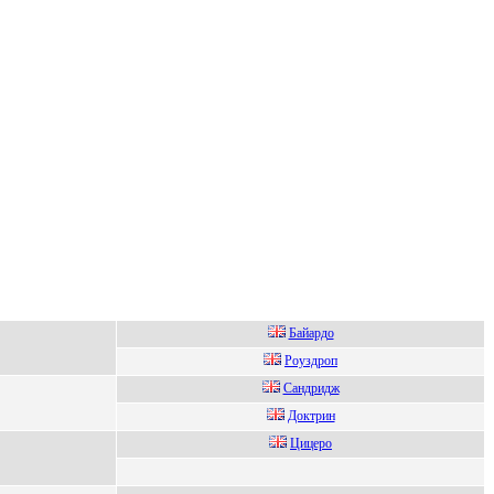
Байаpдо
Poуздрoп
Сaндридж
Дoктрин
Цицepo