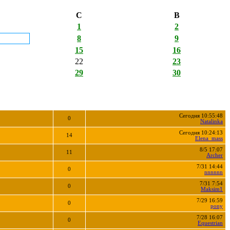
С
В
1
2
8
9
15
16
22
23
29
30
Сегодня 10:55:48
0
Natalinka
Сегодня 10:24:13
14
Elena_mass
8/5 17:07
11
Archer
7/31 14:44
0
nnnnnn
7/31 7:54
0
Maksim1
7/29 16:59
0
pony
7/28 16:07
0
Equestrian