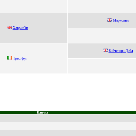
Mаркoвил
Xарри Он
Бэйчeлoрз Дaбл
Трaстфул
Кличка