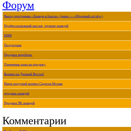
Форум
Выход программы «Лошади в боксах» (ранее — «Обратный отсчёт»)
Профессиональный массаж, терапия лошадей
ЦМИ
Полуторник
Продажа жеребцов.
Племенные пони на продажу.
Коневоз на Дальний Восток!
Ищем попутный коневоз Саратов-Москва
продажа лошадей
Продажа ЧК лошадей
Комментарии