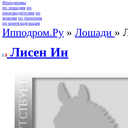
Ипподромы
по лошадям
по
производителям
по
жокеям
по тренерам
по коневладельцам
Ипподром.Ру
»
Лошади
» 
Лиceн Ин