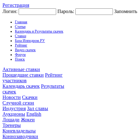
Регистрация
Логин:
Пароль:
Запомнить
Главная
Статьи
Календарь и Результаты скачек
Ставки
База Ипподром.РУ
Рейтинг
Видео скачек
Форум
Поиск
Активные ставки
Прошедшие ставки
Рейтинг
участников
Календарь скачек
Результаты
скачек
Новости
Скачки
Случной сезон
Индустрия
Зал славы
Аукционы
English
Лошади
Жокеи
Тренеры
Коневладельцы
Коннозаводчики