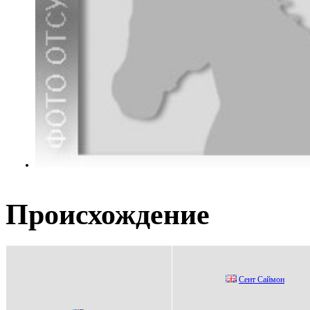
Происхождение
Сeнт Саймoн