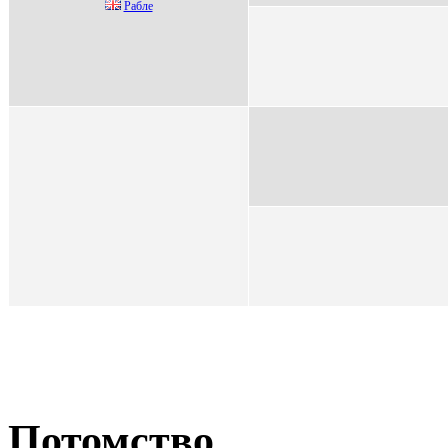
Pабле
Потомство