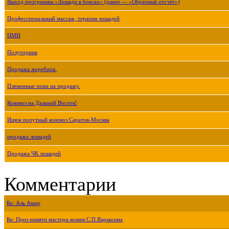
Выход программы «Лошади в боксах» (ранее — «Обратный отсчёт»)
Профессиональный массаж, терапия лошадей
ЦМИ
Полуторник
Продажа жеребцов.
Племенные пони на продажу.
Коневоз на Дальний Восток!
Ищем попутный коневоз Саратов-Москва
продажа лошадей
Продажа ЧК лошадей
Комментарии
Re: Аль Амир
Re: Приз памяти мастера-жокея С.П.Вараксина