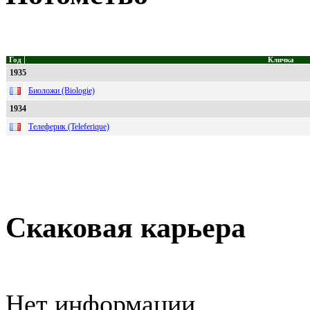
Год
Кличка
1935
Биоложи (Biologie)
1934
Телеферик (Teleferique)
Скаковая карьера
Нет информации