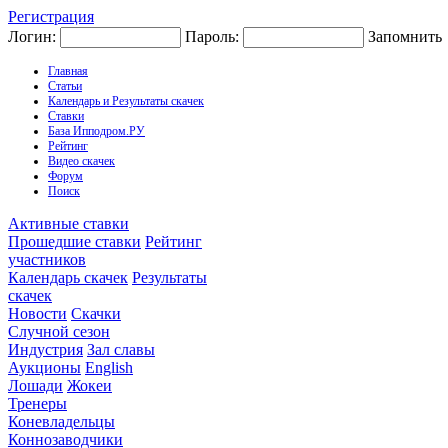
Регистрация
Логин:
Пароль:
Запомнить
Главная
Статьи
Календарь и Результаты скачек
Ставки
База Ипподром.РУ
Рейтинг
Видео скачек
Форум
Поиск
Активные ставки
Прошедшие ставки
Рейтинг
участников
Календарь скачек
Результаты
скачек
Новости
Скачки
Случной сезон
Индустрия
Зал славы
Аукционы
English
Лошади
Жокеи
Тренеры
Коневладельцы
Коннозаводчики