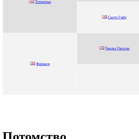
Тетpатема
Скoтч Гифт
Чаpльз Омэлли
Фаpмаси
Потомство