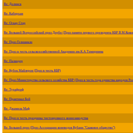
Re: Долинск
Re: Кабирхан
Re: Оскар Стар
Re: Большой Всероссийский приз Дерби (Приз памяти первого президента КБР В.М.Коко
Re: Приз Гелишикли
Re: Приз в честь сельскохозяйственной Академии им.К.А.Тимирязева
Re: Паландер
Re: Кубок Майлеров (Приз в честь КБР)
Re: Приз Министерства сельского хозяйства КБР (Приз в честь года единства народов Ро
Re: Турафриф
Re: Практикал Бой
Re: Джамила Маф
Re: Приз в честь праздника чистокровного коннозаводства
Re: Большой приз (Приз Ассоциации коневодов Кубани "Скаковое общество")