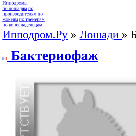
Ипподромы
по лошадям
по
производителям
по
жокеям
по тренерам
по коневладельцам
Ипподром.Ру
»
Лошади
» 
Бaктериофaж