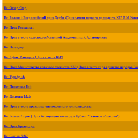
Re: Оскар Стар
Re: Большой Всероссийский приз Дерби (Приз памяти первого президента КБР В.М.Коко
Re: Приз Гелишикли
Re: Приз в честь сельскохозяйственной Академии им.К.А.Тимирязева
Re: Паландер
Re: Кубок Майлеров (Приз в честь КБР)
Re: Приз Министерства сельского хозяйства КБР (Приз в честь года единства народов Ро
Re: Турафриф
Re: Практикал Бой
Re: Джамила Маф
Re: Приз в честь праздника чистокровного коннозаводства
Re: Большой приз (Приз Ассоциации коневодов Кубани "Скаковое общество")
Re: Приз Критериум
Re: Скачка №82