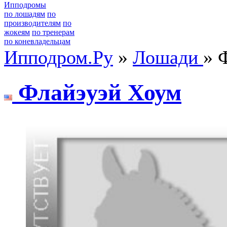
Ипподромы
по лошадям
по
производителям
по
жокеям
по тренерам
по коневладельцам
Ипподром.Ру
»
Лошади
» 
Флайэуэй Хоум