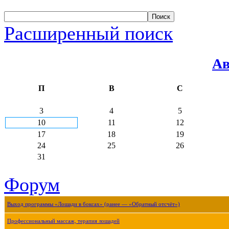
Расширенный поиск
Ав
П
В
С
3
4
5
10
11
12
17
18
19
24
25
26
31
Форум
Выход программы «Лошади в боксах» (ранее — «Обратный отсчёт»)
Профессиональный массаж, терапия лошадей