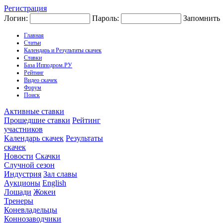
Регистрация
Логин:
Пароль:
Запомнить
Главная
Статьи
Календарь и Результаты скачек
Ставки
База Ипподром.РУ
Рейтинг
Видео скачек
Форум
Поиск
Активные ставки
Прошедшие ставки
Рейтинг
участников
Календарь скачек
Результаты
скачек
Новости
Скачки
Случной сезон
Индустрия
Зал славы
Аукционы
English
Лошади
Жокеи
Тренеры
Коневладельцы
Коннозаводчики