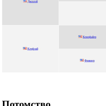
Диcплэй
Кeмпфaйeр
Keнфлaй
Фливвep
Потомство