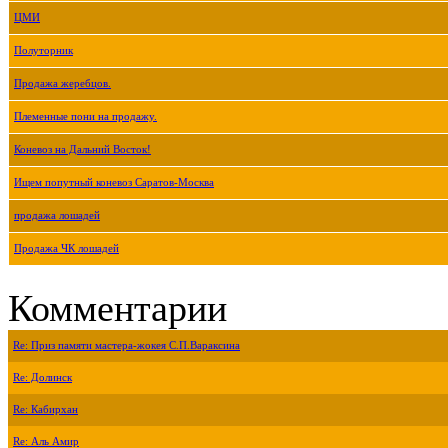
ЦМИ
Полуторник
Продажа жеребцов.
Племенные пони на продажу.
Коневоз на Дальний Восток!
Ищем попутный коневоз Саратов-Москва
продажа лошадей
Продажа ЧК лошадей
Комментарии
Re: Приз памяти мастера-жокея С.П.Вараксина
Re: Долинск
Re: Кабирхан
Re: Аль Амир