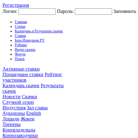
Регистрация
Логин:
Пароль:
Запомнить
Главная
Статьи
Календарь и Результаты скачек
Ставки
База Ипподром.РУ
Рейтинг
Видео скачек
Форум
Поиск
Активные ставки
Прошедшие ставки
Рейтинг
участников
Календарь скачек
Результаты
скачек
Новости
Скачки
Случной сезон
Индустрия
Зал славы
Аукционы
English
Лошади
Жокеи
Тренеры
Коневладельцы
Коннозаводчики