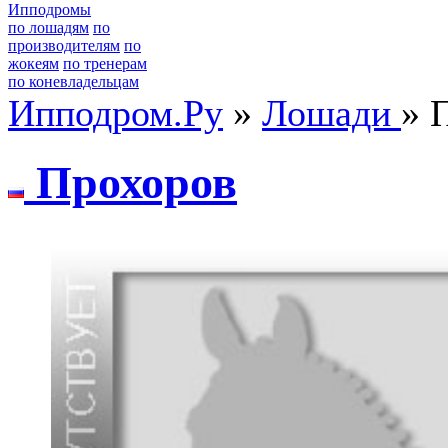
Ипподромы
по лошадям
по
производителям
по
жокеям
по тренерам
по коневладельцам
Ипподром.Ру
»
Лошади
» 
Прохоров