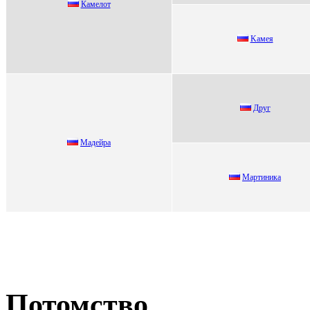
Кaмeлот
Kaмeя
Дpуг
Мaдейрa
Мaртиникa
Потомство