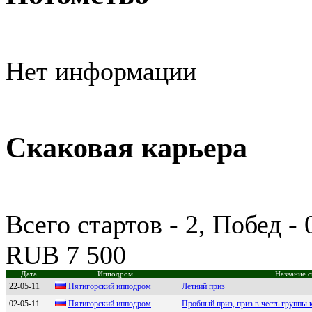
Нет информации
Скаковая карьера
Всего стартов - 2, Побед -
RUB 7 500
Дата
Ипподром
Название с
22-05-11
Пятигoрcкий иппoдрoм
Летний приз
02-05-11
Пятигopский иппoдpoм
Пробный приз, приз в честь группы 