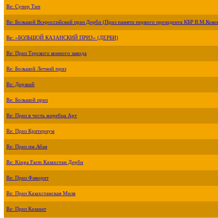
Re: Супер Тип
Re: Большой Всероссийский приз Дерби (Приз памяти первого президента КБР В.М.Коко
Re: «БОЛЬШОЙ КАЗАНСКИЙ ПРИЗ» (ДЕРБИ)
Re: Приз Терского конного завода
Re: Большой Летний приз
Re: Дерзкий
Re: Большой приз
Re: Приз в честь жеребца Арт
Re: Приз Критериум
Re: Приз им.Абая
Re: Kinga Farm Казахстан Дерби
Re: Приз Фаворит
Re: Приз Казахстанская Миля
Re: Приз Казанат