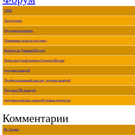
ЦМИ
Полуторник
Продажа жеребцов.
Племенные пони на продажу.
Коневоз на Дальний Восток!
Ищем попутный коневоз Саратов-Москва
продажа лошадей
Профессиональный массаж, терапия лошадей
Продажа ЧК лошадей
продажа арабских лошадей разных возрастов
Комментарии
Re: Гизана