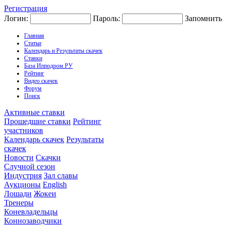
Регистрация
Логин:
Пароль:
Запомнить
Главная
Статьи
Календарь и Результаты скачек
Ставки
База Ипподром.РУ
Рейтинг
Видео скачек
Форум
Поиск
Активные ставки
Прошедшие ставки
Рейтинг
участников
Календарь скачек
Результаты
скачек
Новости
Скачки
Случной сезон
Индустрия
Зал славы
Аукционы
English
Лошади
Жокеи
Тренеры
Коневладельцы
Коннозаводчики