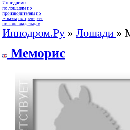
Ипподромы
по лошадям
по
производителям
по
жокеям
по тренерам
по коневладельцам
Ипподром.Ру
»
Лошади
» 
Мемopис