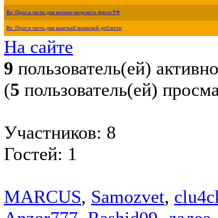
Re: Приз в честь дня военно-морского флота РФ
Re: Приз в честь дня казачьей воинской доблести
На сайте
9
пользователь(ей) активн
(
5
пользователь(ей) просм
Участников: 8
Гостей: 1
MARCUS
,
Samozvet
,
clu4c
Anzor777
,
Rashid09
,
далее.