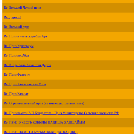
Re: Большой Летний приз
Re: Дерзкий
Re: Большой приз
Re: Приз в честь жеребца Арт
Re: Приз Критериум
Re: Приз им.Абая
Re: Kinga Farm Казахстан Дерби
Re: Приз Фаворит
Re: Приз Казахстанская Миля
Re: Приз Казанат
Re: Ограничительный приз (не имеющих платных мест)
Re: Приз памяти В.П.Кондратова - Приз Министерства Сельского хозяйства РФ
Re: ПРИЗ В ЧЕСТЬ КОБЫЛЫ ПАДИША ХАНШАЙЫМ
Re: ПРИЗ ПАМЯТИ КУРМАНЖАН ДАТКА (ОКС)