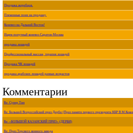
Продажа жеребцов.
Племенные пони на продажу.
Коневоз на Дальний Восток!
Ищем попутный коневоз Саратов-Москва
продажа лошадей
Профессиональный массаж, терапия лошадей
Продажа ЧК лошадей
продажа арабских лошадей разных возрастов
Комментарии
Re: Супер Тип
Re: Большой Всероссийский приз Дерби (Приз памяти первого президента КБР В.М.Коко
Re: «БОЛЬШОЙ КАЗАНСКИЙ ПРИЗ» (ДЕРБИ)
Re: Приз Терского конного завода