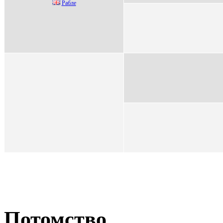
Рaблe
Потомство