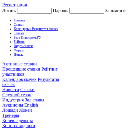
Регистрация
Логин:
Пароль:
Запомнить
Главная
Статьи
Календарь и Результаты скачек
Ставки
База Ипподром.РУ
Рейтинг
Видео скачек
Форум
Поиск
Активные ставки
Прошедшие ставки
Рейтинг
участников
Календарь скачек
Результаты
скачек
Новости
Скачки
Случной сезон
Индустрия
Зал славы
Аукционы
English
Лошади
Жокеи
Тренеры
Коневладельцы
Коннозаводчики