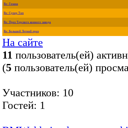
Re: Гизана
Re: Супер Тип
Re: Приз Терского конного завода
Re: Большой Летний приз
На сайте
11
пользователь(ей) актив
(
5
пользователь(ей) просм
Участников: 10
Гостей: 1