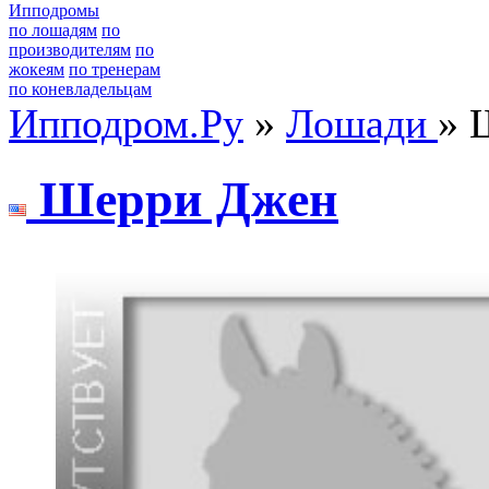
Ипподромы
по лошадям
по
производителям
по
жокеям
по тренерам
по коневладельцам
Ипподром.Ру
»
Лошади
» 
Шeрри Джeн