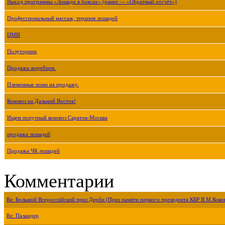
Выход программы «Лошади в боксах» (ранее — «Обратный отсчёт»)
Профессиональный массаж, терапия лошадей
ЦМИ
Полуторник
Продажа жеребцов.
Племенные пони на продажу.
Коневоз на Дальний Восток!
Ищем попутный коневоз Саратов-Москва
продажа лошадей
Продажа ЧК лошадей
Комментарии
Re: Большой Всероссийский приз Дерби (Приз памяти первого президента КБР В.М.Коко
Re: Паландер