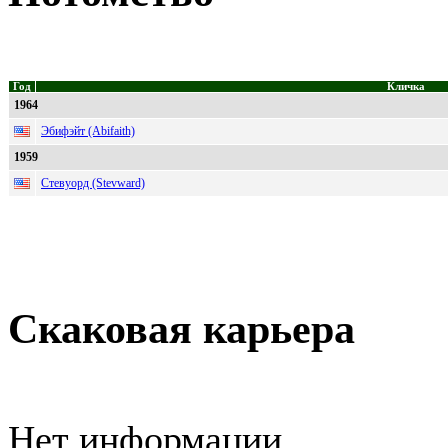
Год
Кличка
1964
Эбифэйт (Abifaith)
1959
Стевуорд (Stevward)
Скаковая карьера
Нет информации