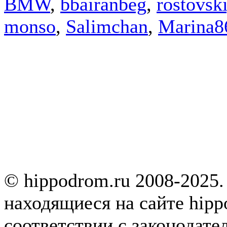
BMW
,
bbairanbeg
,
rostovsk
monso
,
Salimchan
,
Marina8
© hippodrom.ru 2008-2025.
находящиеся на сайте hipp
соответствии с законодате