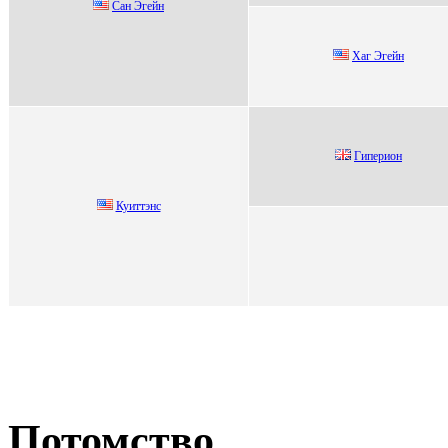
Сан Эгейн
Xaг Эгейн
Гипepион
Куиттэнс
Потомство