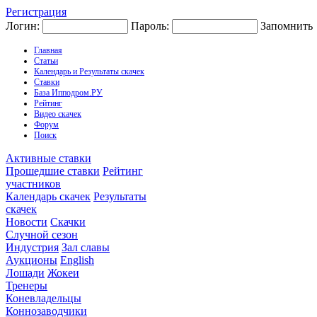
Регистрация
Логин:
Пароль:
Запомнить
Главная
Статьи
Календарь и Результаты скачек
Ставки
База Ипподром.РУ
Рейтинг
Видео скачек
Форум
Поиск
Активные ставки
Прошедшие ставки
Рейтинг
участников
Календарь скачек
Результаты
скачек
Новости
Скачки
Случной сезон
Индустрия
Зал славы
Аукционы
English
Лошади
Жокеи
Тренеры
Коневладельцы
Коннозаводчики