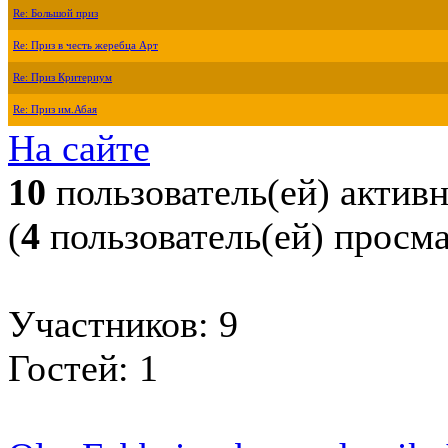
Re: Большой приз
Re: Приз в честь жеребца Арт
Re: Приз Критериум
Re: Приз им.Абая
На сайте
10
пользователь(ей) актив
(
4
пользователь(ей) просм
Участников: 9
Гостей: 1