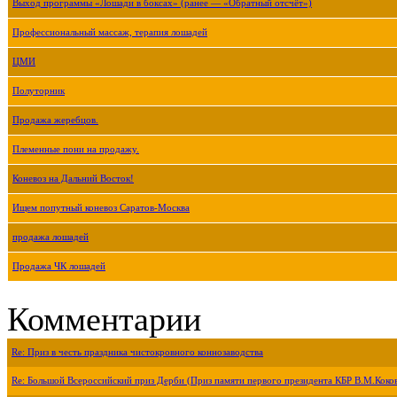
Выход программы «Лошади в боксах» (ранее — «Обратный отсчёт»)
Профессиональный массаж, терапия лошадей
ЦМИ
Полуторник
Продажа жеребцов.
Племенные пони на продажу.
Коневоз на Дальний Восток!
Ищем попутный коневоз Саратов-Москва
продажа лошадей
Продажа ЧК лошадей
Комментарии
Re: Приз в честь праздника чистокровного коннозаводства
Re: Большой Всероссийский приз Дерби (Приз памяти первого президента КБР В.М.Коко