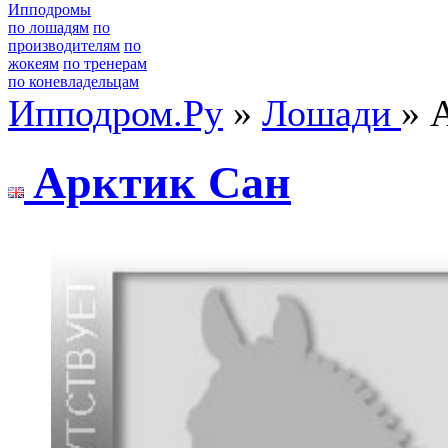
Ипподромы
по лошадям
по
производителям
по
жокеям
по тренерам
по коневладельцам
Ипподром.Ру
»
Лошади
» 
Aрктик Сaн