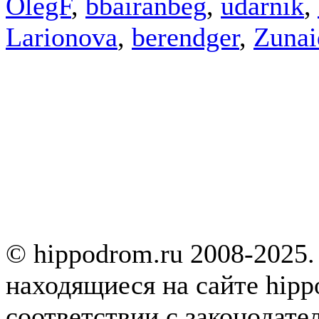
OlegF
,
bbairanbeg
,
udarnik
,
Larionova
,
berendger
,
Zunai
© hippodrom.ru 2008-2025.
находящиеся на сайте hipp
соответствии с законодате