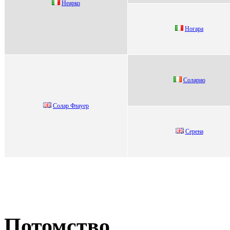
Heаpко
Hогapa
Coлаpиo
Coлaр Флaуер
Cepeнa
Потомство