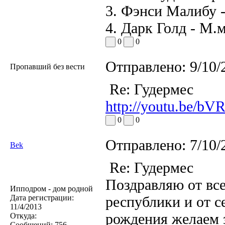
3. Фэнси Малибу -
4. Дарк Голд - М.
0
0
Отправлено:
9/10/
Пропавший без вести
Re: Гудермес
http://youtu.be/bV
0
0
Отправлено:
7/10/
Bek
Re: Гудермес
Поздравляю от вс
Ипподром - дом родной
Дата регистрации:
республики и от с
11/4/2013
рождения желаем з
Откуда:
Сообщений:
756