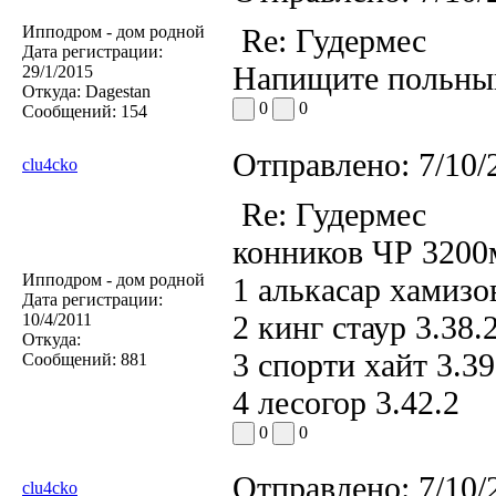
Ипподром - дом родной
Re: Гудермес
Дата регистрации:
Напищите польны
29/1/2015
Откуда:
Dagestan
0
0
Сообщений:
154
Отправлено:
7/10/
clu4cko
Re: Гудермес
конников ЧР 3200
Ипподром - дом родной
1 алькасар хамизов
Дата регистрации:
2 кинг стаур 3.38.
10/4/2011
Откуда:
3 спорти хайт 3.39
Сообщений:
881
4 лесогор 3.42.2
0
0
Отправлено:
7/10/
clu4cko