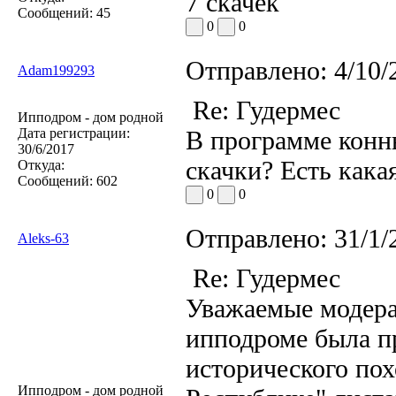
7 скачек
Сообщений:
45
0
0
Отправлено:
4/10/
Adam199293
Re: Гудермес
Ипподром - дом родной
Дата регистрации:
В программе конны
30/6/2017
скачки? Есть кака
Откуда:
Сообщений:
602
0
0
Отправлено:
31/1/
Aleks-63
Re: Гудермес
Уважаемые модерат
ипподроме была пр
исторического пох
Ипподром - дом родной