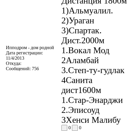
Дистанция 1800м
1)Альмуалил.
2)Ураган
3)Спартак.
Дист.2000м
Ипподром - дом родной
1.Вокал Мод
Дата регистрации:
2Аламбай
11/4/2013
Откуда:
3.Степ-ту-гудлак
Сообщений:
756
4Санита
дист1600м
1.Стар-Энарджи
2.Эписоуд
3Хенси Малибу
0
0