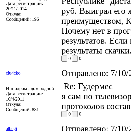
Республике" диста
Дата регистрации:
руб. Выиграл его
20/11/2014
Откуда:
преимуществом, К
Сообщений:
196
Почему нет в прог
результатов. Если
результаты скачки
0
0
Отправлено:
7/10/
clu4cko
Re: Гудермес
Ипподром - дом родной
Дата регистрации:
я сам по телевизо
10/4/2011
протоколов состав
Откуда:
Сообщений:
881
0
0
Отправлено:
7/10/
albegi