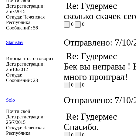
Почти свой
Re: Гудермес
Дата регистрации:
25/7/2015
сколько скачек се
Откуда:
Чеченская
Республика
0
0
Сообщений:
56
Отправлено:
7/10/
Stanislav
Re: Гудермес
Иногда что-то говорит
Дата регистрации:
Бек вы неправы !
25/10/2012
много проиграл!
Откуда:
Сообщений:
23
0
0
Отправлено:
7/10/
Solo
Почти свой
Re: Гудермес
Дата регистрации:
25/7/2015
Спасибо.
Откуда:
Чеченская
Республика
0
0