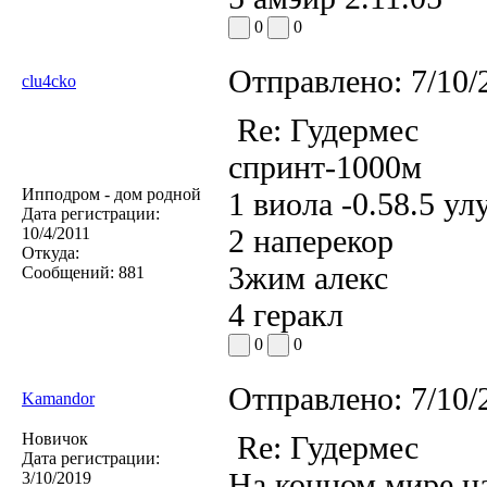
0
0
Отправлено:
7/10/
clu4cko
Re: Гудермес
спринт-1000м
Ипподром - дом родной
1 виола -0.58.5 ул
Дата регистрации:
2 наперекор
10/4/2011
Откуда:
3жим алекс
Сообщений:
881
4 геракл
0
0
Отправлено:
7/10/
Kamandor
Новичок
Re: Гудермес
Дата регистрации:
На конном мире н
3/10/2019