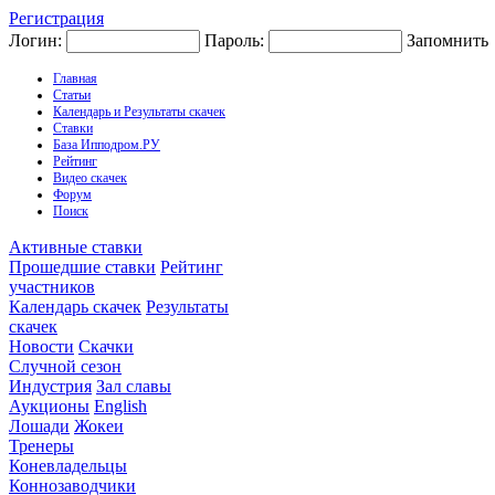
Регистрация
Логин:
Пароль:
Запомнить
Главная
Статьи
Календарь и Результаты скачек
Ставки
База Ипподром.РУ
Рейтинг
Видео скачек
Форум
Поиск
Активные ставки
Прошедшие ставки
Рейтинг
участников
Календарь скачек
Результаты
скачек
Новости
Скачки
Случной сезон
Индустрия
Зал славы
Аукционы
English
Лошади
Жокеи
Тренеры
Коневладельцы
Коннозаводчики