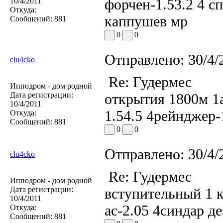
форчен-1.53.2 4 с
10/4/2011
Откуда:
каппушев мр
Сообщений:
881
0
0
Отправлено:
30/4/
clu4cko
Re: Гудермес
Ипподром - дом родной
Дата регистрации:
открытия 1800м 1а
10/4/2011
1.54.5 4рейнджер-
Откуда:
Сообщений:
881
0
0
Отправлено:
30/4/
clu4cko
Re: Гудермес
Ипподром - дом родной
Дата регистрации:
вступительный 1 к
10/4/2011
ас-2.05 4синдар де
Откуда:
Сообщений:
881