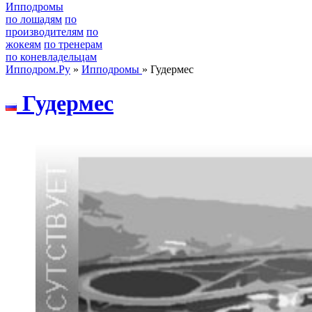
Ипподромы
по лошадям
по
производителям
по
жокеям
по тренерам
по коневладельцам
Ипподром.Ру
»
Ипподромы
» Гудермес
Гудeрмeс