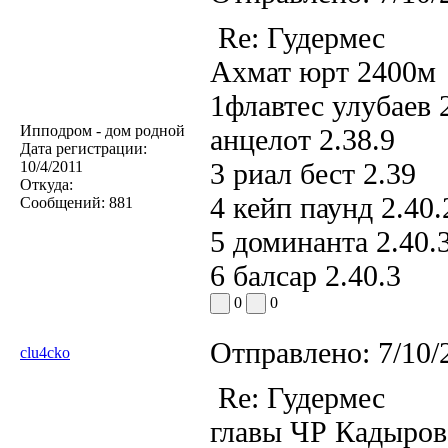
Re: Гудермес
Ахмат юрт 2400м
1флавтес улубаев 
Ипподром - дом родной
анцелот 2.38.9
Дата регистрации:
3 риал бест 2.39
10/4/2011
Откуда:
4 кейп паунд 2.40.
Сообщений:
881
5 доминанта 2.40.
6 балсар 2.40.3
0
0
Отправлено:
7/10/
clu4cko
Re: Гудермес
главы ЧР Кадыров