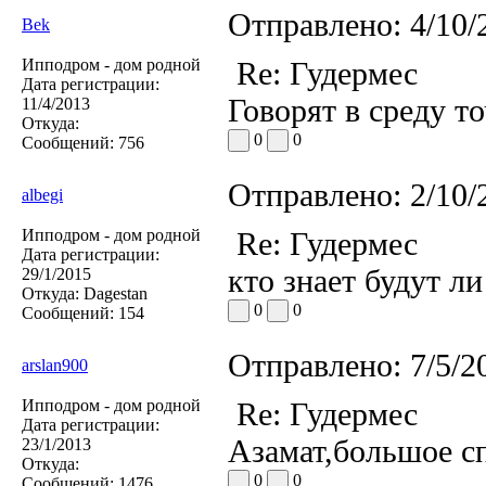
Отправлено:
4/10/
Bek
Ипподром - дом родной
Re: Гудермес
Дата регистрации:
Говорят в среду т
11/4/2013
Откуда:
0
0
Сообщений:
756
Отправлено:
2/10/
albegi
Ипподром - дом родной
Re: Гудермес
Дата регистрации:
кто знает будут ли
29/1/2015
Откуда:
Dagestan
0
0
Сообщений:
154
Отправлено:
7/5/2
arslan900
Ипподром - дом родной
Re: Гудермес
Дата регистрации:
Азамат,большое с
23/1/2013
Откуда:
0
0
Сообщений:
1476