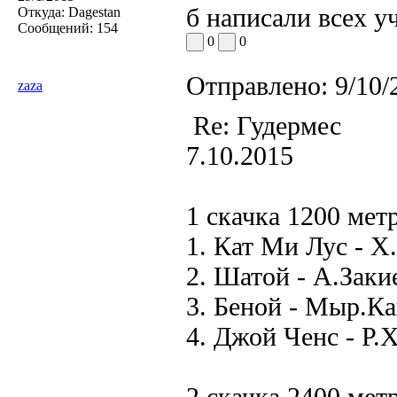
б написали всех у
Откуда:
Dagestan
Сообщений:
154
0
0
Отправлено:
9/10/
zaza
Re: Гудермес
7.10.2015
1 скачка 1200 мет
1. Кат Ми Лус - Х
2. Шатой - А.Закие
3. Беной - Мыр.Ка
4. Джой Ченс - Р.Х
2 скачка 2400 мет