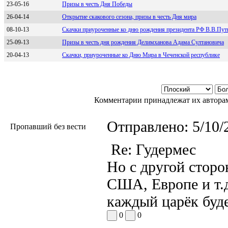
23-05-16
Призы в честь Дня Победы
26-04-14
Открытие скакового сезона, призы в честь Дня мира
08-10-13
Скачки приуроченные ко дню рождения президента РФ В.В.Пут
25-09-13
Призы в честь дня рождения Делимханова Адама Султановича
20-04-13
Скачки, приуроченные ко Дню Мира в Чеченской республике
Комментарии принадлежат их авторам
Отправлено:
5/10/
Пропавший без вести
Re: Гудермес
Но с другой сторо
США, Европе и т.д
каждый царёк буд
0
0