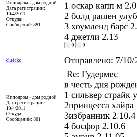
Ипподром - дом родной
1 оскар капп м 2.0
Дата регистрации:
2 болд рашен улуб
10/4/2011
Откуда:
3 хоумленд барс 2
Сообщений:
881
4 джетли 2.13
0
0
Отправлено:
7/10/
clu4cko
Re: Гудермес
в честь дня рожд
1 сильвер страйк у
Ипподром - дом родной
Дата регистрации:
2принцесса хайра 
10/4/2011
3избранник 2.10.4
Откуда:
Сообщений:
881
4 босфор 2.10.6
5 амэир 2.11.05