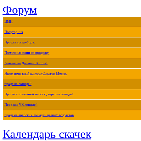
Форум
ЦМИ
Полуторник
Продажа жеребцов.
Племенные пони на продажу.
Коневоз на Дальний Восток!
Ищем попутный коневоз Саратов-Москва
продажа лошадей
Профессиональный массаж, терапия лошадей
Продажа ЧК лошадей
продажа арабских лошадей разных возрастов
Календарь скачек