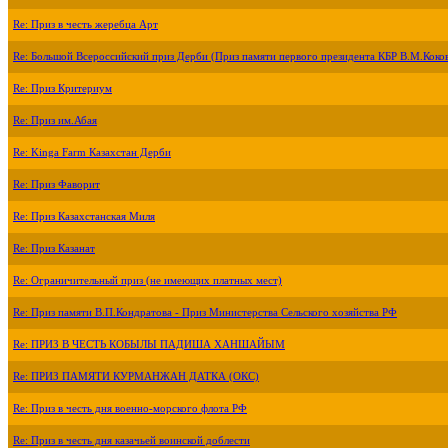
Re: Приз в честь жеребца Арт
Re: Большой Всероссийский приз Дерби (Приз памяти первого президента КБР В.М.Коко
Re: Приз Критериум
Re: Приз им.Абая
Re: Kinga Farm Казахстан Дерби
Re: Приз Фаворит
Re: Приз Казахстанская Миля
Re: Приз Казанат
Re: Ограничительный приз (не имеющих платных мест)
Re: Приз памяти В.П.Кондратова - Приз Министерства Сельского хозяйства РФ
Re: ПРИЗ В ЧЕСТЬ КОБЫЛЫ ПАДИША ХАНШАЙЫМ
Re: ПРИЗ ПАМЯТИ КУРМАНЖАН ДАТКА (ОКС)
Re: Приз в честь дня военно-морского флота РФ
Re: Приз в честь дня казачьей воинской доблести