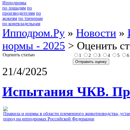
Ипподромы
по лошадям
по
производителям
по
жокеям
по тренерам
по коневладельцам
Ипподром.Ру
»
Новости
»
нормы - 2025
> Оценить с
Оценить статью
1
2
3
4
5
21/4/2025
Испытания ЧКВ. Пра
Правила и нормы в области племенного животноводства, уст
пород на ипподромах Российской Федерации