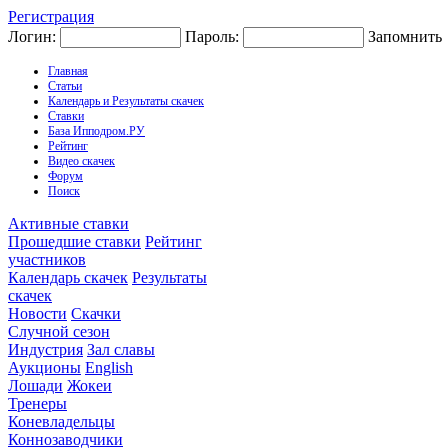
Регистрация
Логин:
Пароль:
Запомнить
Главная
Статьи
Календарь и Результаты скачек
Ставки
База Ипподром.РУ
Рейтинг
Видео скачек
Форум
Поиск
Активные ставки
Прошедшие ставки
Рейтинг
участников
Календарь скачек
Результаты
скачек
Новости
Скачки
Случной сезон
Индустрия
Зал славы
Аукционы
English
Лошади
Жокеи
Тренеры
Коневладельцы
Коннозаводчики