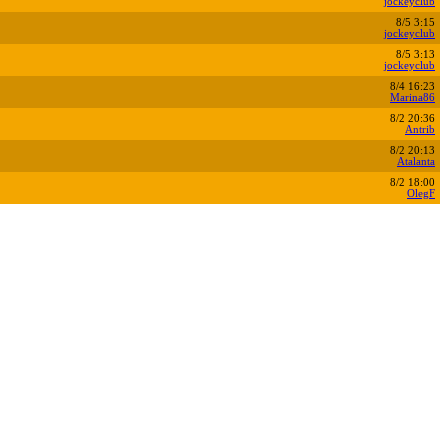
jockeyclub
8/5 3:15
jockeyclub
8/5 3:13
jockeyclub
8/4 16:23
Marina86
8/2 20:36
Antrib
8/2 20:13
Atalanta
8/2 18:00
OlegF