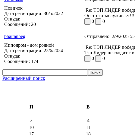
Новичок
Re: ТЭП ЛИДЕР победит
Дата регистрации:
30/5/2022
Он этого заслуживает!!!
Откуда:
0
0
Сообщений:
20
bbairanbeg
Отправлено:
2/9/2025 5
Ипподром - дом родной
Re: ТЭП ЛИДЕР победит
Дата регистрации:
22/6/2024
Тэп Лидер не сходит с в
Откуда:
0
0
Сообщений:
174
Расширенный поиск
П
В
3
4
10
11
17
18