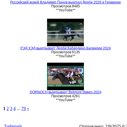
Российский жокей Владимир Панов выиграл Дерби 2026 в Германии
Просмотров 8485
**YouTube**
РЭД ХЭД выигрывает Дерби Кабардино-Балкарии 2024
Просмотров 6135
**YouTube**
DORNOCH выигрывает Belmont Stakes 2024
Просмотров 4261
**YouTube**
1
2
3
4
...
79
»
Torbmash
Отправлено:
2/9/2025 6