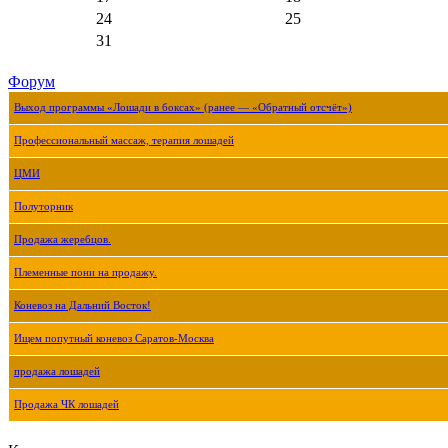
24
25
31
Форум
Выход программы «Лошади в боксах» (ранее — «Обратный отсчёт»)
Профессиональный массаж, терапия лошадей
ЦМИ
Полуторник
Продажа жеребцов.
Племенные пони на продажу.
Коневоз на Дальний Восток!
Ищем попутный коневоз Саратов-Москва
продажа лошадей
Продажа ЧК лошадей