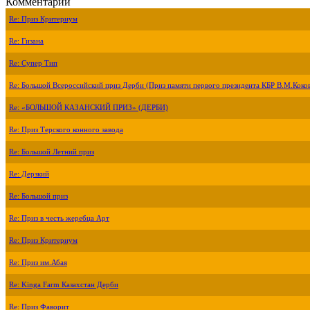
Комментарии
Re: Приз Критериум
Re: Гизана
Re: Супер Тип
Re: Большой Всероссийский приз Дерби (Приз памяти первого президента КБР В.М.Коко
Re: «БОЛЬШОЙ КАЗАНСКИЙ ПРИЗ» (ДЕРБИ)
Re: Приз Терского конного завода
Re: Большой Летний приз
Re: Дерзкий
Re: Большой приз
Re: Приз в честь жеребца Арт
Re: Приз Критериум
Re: Приз им.Абая
Re: Kinga Farm Казахстан Дерби
Re: Приз Фаворит