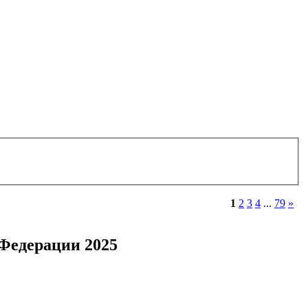
1
2
3
4
...
79
»
Федерации 2025