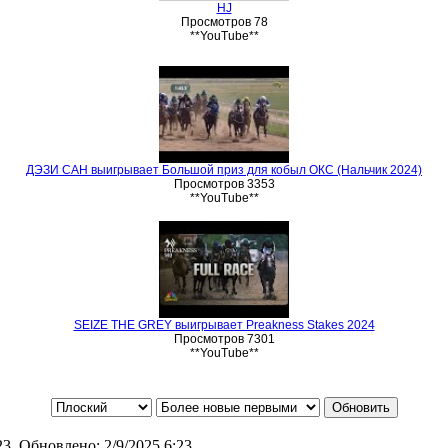
HJ
Просмотров 78
**YouTube**
ДЭЗИ САН выигрывает Большой приз для кобыл ОКС (Нальчик 2024)
Просмотров 3353
**YouTube**
SEIZE THE GREY выигрывает Preakness Stakes 2024
Просмотров 7301
**YouTube**
:23
Обновлено:
2/9/2025 6:23