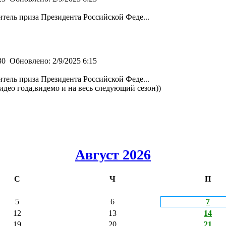
ель приза Президента Российской Феде...
:30
Обновлено:
2/9/2025 6:15
ель приза Президента Российской Феде...
идео года,видемо и на весь следующий сезон))
Август 2026
С
Ч
П
5
6
7
12
13
14
19
20
21