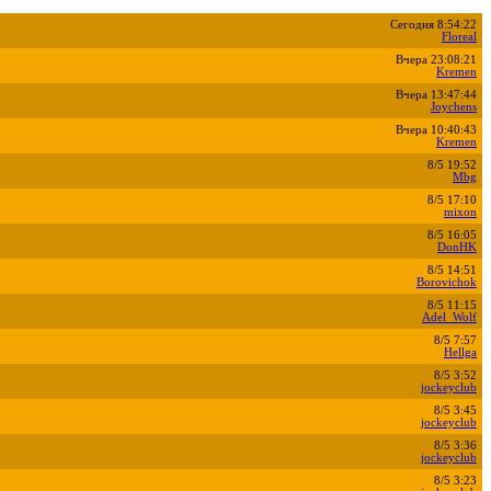
Сегодня 8:54:22
Floreal
Вчера 23:08:21
Kremen
Вчера 13:47:44
Joychens
Вчера 10:40:43
Kremen
8/5 19:52
Mbg
8/5 17:10
mixon
8/5 16:05
DonHK
8/5 14:51
Borovichok
8/5 11:15
Adel_Wolf
8/5 7:57
Hellga
8/5 3:52
jockeyclub
8/5 3:45
jockeyclub
8/5 3:36
jockeyclub
8/5 3:23