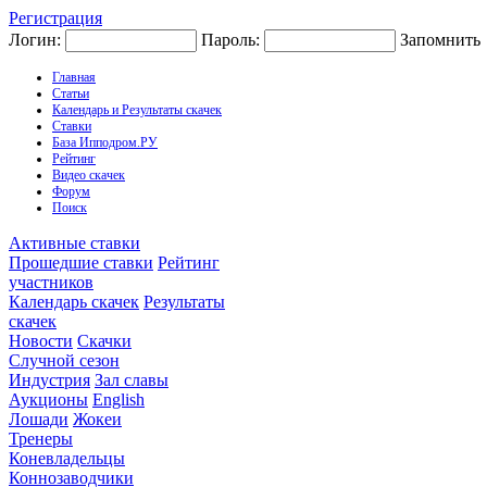
Регистрация
Логин:
Пароль:
Запомнить
Главная
Статьи
Календарь и Результаты скачек
Ставки
База Ипподром.РУ
Рейтинг
Видео скачек
Форум
Поиск
Активные ставки
Прошедшие ставки
Рейтинг
участников
Календарь скачек
Результаты
скачек
Новости
Скачки
Случной сезон
Индустрия
Зал славы
Аукционы
English
Лошади
Жокеи
Тренеры
Коневладельцы
Коннозаводчики