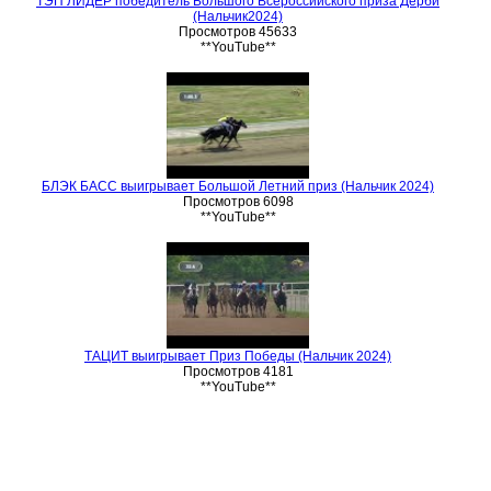
ТЭП ЛИДЕР победитель Большого Всероссийского приза Дерби
(Нальчик2024)
Просмотров 45633
**YouTube**
БЛЭК БАСС выигрывает Большой Летний приз (Нальчик 2024)
Просмотров 6098
**YouTube**
ТАЦИТ выигрывает Приз Победы (Нальчик 2024)
Просмотров 4181
**YouTube**