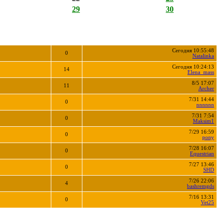
29
30
Сегодня 10:55:48
0
Natalinka
Сегодня 10:24:13
14
Elena_mass
8/5 17:07
11
Archer
7/31 14:44
0
nnnnnn
7/31 7:54
0
Maksim1
7/29 16:59
0
pony
7/28 16:07
0
Equestrian
7/27 13:46
0
SHD
7/26 22:06
4
bashremgds
7/16 13:31
0
Vet25