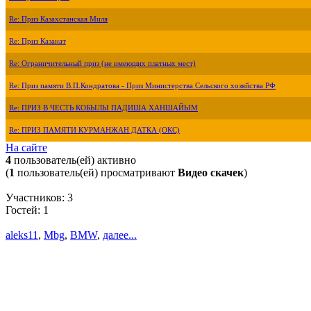
Re: Приз Казахстанская Миля
Re: Приз Казанат
Re: Ограничительный приз (не имеющих платных мест)
Re: Приз памяти В.П.Кондратова - Приз Министерства Сельского хозяйства РФ
Re: ПРИЗ В ЧЕСТЬ КОБЫЛЫ ПАДИША ХАНШАЙЫМ
Re: ПРИЗ ПАМЯТИ КУРМАНЖАН ДАТКА (ОКС)
На сайте
4
пользователь(ей) активно
(
1
пользователь(ей) просматривают
Видео скачек
)
Участников: 3
Гостей: 1
aleks11
,
Mbg
,
BMW
,
далее...