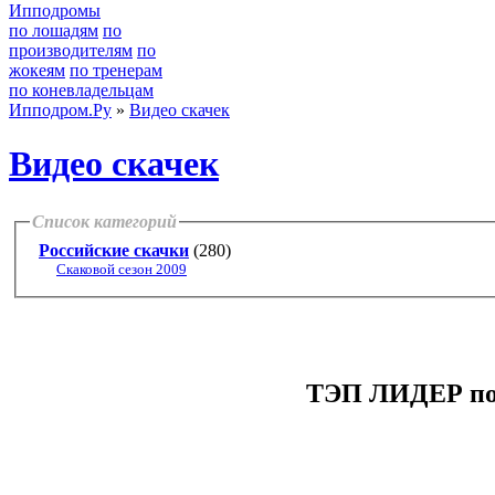
Ипподромы
по лошадям
по
производителям
по
жокеям
по тренерам
по коневладельцам
Ипподром.Ру
»
Видео скачек
Видео скачек
Список категорий
Российские скачки
(280)
Скаковой сезон 2009
ТЭП ЛИДЕР поб