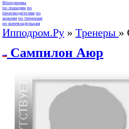
Ипподромы
по лошадям
по
производителям
по
жокеям
по тренерам
по коневладельцам
Ипподром.Ру
»
Тренеры
»
Сaмпилoн Аюр