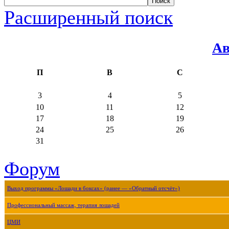
Расширенный поиск
Ав
П
В
С
3
4
5
10
11
12
17
18
19
24
25
26
31
Форум
Выход программы «Лошади в боксах» (ранее — «Обратный отсчёт»)
Профессиональный массаж, терапия лошадей
ЦМИ