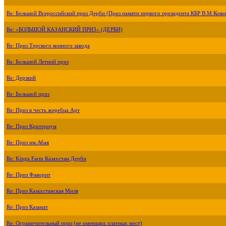
Re: Большой Всероссийский приз Дерби (Приз памяти первого президента КБР В.М.Коко
Re: «БОЛЬШОЙ КАЗАНСКИЙ ПРИЗ» (ДЕРБИ)
Re: Приз Терского конного завода
Re: Большой Летний приз
Re: Дерзкий
Re: Большой приз
Re: Приз в честь жеребца Арт
Re: Приз Критериум
Re: Приз им.Абая
Re: Kinga Farm Казахстан Дерби
Re: Приз Фаворит
Re: Приз Казахстанская Миля
Re: Приз Казанат
Re: Ограничительный приз (не имеющих платных мест)