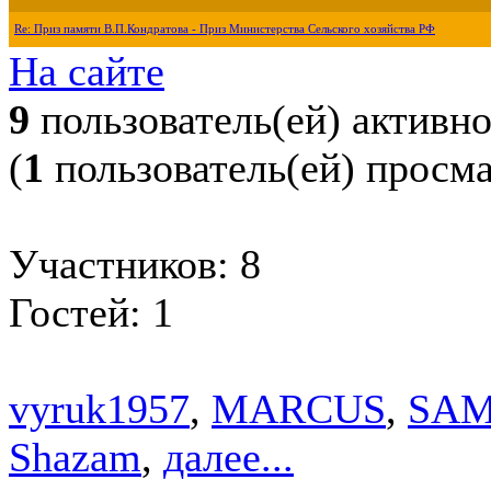
Re: Приз памяти В.П.Кондратова - Приз Министерства Сельского хозяйства РФ
На сайте
9
пользователь(ей) активн
(
1
пользователь(ей) просм
Участников: 8
Гостей: 1
vyruk1957
,
MARCUS
,
SA
Shazam
,
далее...