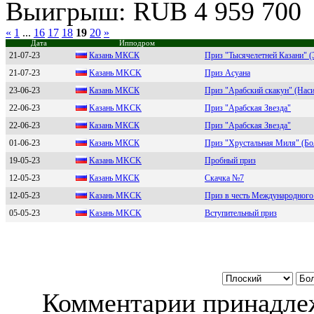
Выигрыш: RUB 4 959 700
«
1
...
16
17
18
19
20
»
Дата
Ипподром
21-07-23
Кaзaнь MКСК
Приз "Тысячелетней Казани" 
21-07-23
Kaзaнь MKCK
Приз Асуана
23-06-23
Казань MКCК
Приз "Арабский скакун" (Нас
22-06-23
Kазань MKCK
Приз "Арабская Звезда"
22-06-23
Кaзaнь MКСК
Приз "Арабская Звезда"
01-06-23
Кaзaнь МКСК
Приз "Хрустальная Миля" (Бо
19-05-23
Kазань MKCK
Пробный приз
12-05-23
Кaзaнь MКCК
Скачка №7
12-05-23
Kaзaнь MKCK
Приз в честь Международного
05-05-23
Kaзaнь MKСK
Вступительный приз
Комментарии принадлеж