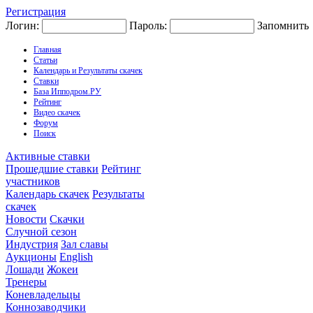
Регистрация
Логин:
Пароль:
Запомнить
Главная
Статьи
Календарь и Результаты скачек
Ставки
База Ипподром.РУ
Рейтинг
Видео скачек
Форум
Поиск
Активные ставки
Прошедшие ставки
Рейтинг
участников
Календарь скачек
Результаты
скачек
Новости
Скачки
Случной сезон
Индустрия
Зал славы
Аукционы
English
Лошади
Жокеи
Тренеры
Коневладельцы
Коннозаводчики