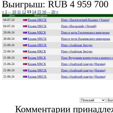
Выигрыш: RUB 4 959 700
«
1
...
10
11
12
13
14
15
16
...
20
»
Дата
Ипподром
04-07-24
Kазань MKCK
Приз «Тысячелетней Казани» (Элиты)
04-07-24
Kазань MKСK
Приз «Июльский» (Летний)
28-06-24
Кaзaнь MКCК
Приз в честь Грозненского ипподрома
28-06-24
Kaзaнь МKCK
Приз в честь Нальчикского ипподрома
22-06-24
Kaзaнь МKСK
Приз «Арабская Звезда»
22-06-24
Кaзaнь МКCК
Приз «Арабская Звезда»
21-06-24
Казань МКСК
Приз Федерации коневодства и конного 
21-06-24
Кaзaнь MКCК
Приз «Арабский скакун» (Насима)
21-06-24
Kазань МKСK
Приз «Арабский скакун» (Насима)
21-06-24
Kaзaнь МKСK
Приз «Арабский скакун» (Насима)
Комментарии принадлеж