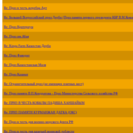
Re: Приз в честь жеребца Арт
Re: Большой Всероссийский приз Дерби (Приз памяти первого президента КБР В.М.Коко
Re: Приз Критериум
Re: Приз им.Абая
Re: Kinga Farm Казахстан Дерби
Re: Приз Фаворит
Re: Приз Казахстанская Миля
Re: Приз Казанат
Re: Ограничительный приз (не имеющих платных мест)
Re: Приз памяти В.П.Кондратова - Приз Министерства Сельского хозяйства РФ
Re: ПРИЗ В ЧЕСТЬ КОБЫЛЫ ПАДИША ХАНШАЙЫМ
Re: ПРИЗ ПАМЯТИ КУРМАНЖАН ДАТКА (ОКС)
Re: Приз в честь дня военно-морского флота РФ
Re: Приз в честь дня казачьей воинской доблести