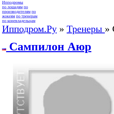
Ипподромы
по лошадям
по
производителям
по
жокеям
по тренерам
по коневладельцам
Ипподром.Ру
»
Тренеры
»
Caмпилон Aюр