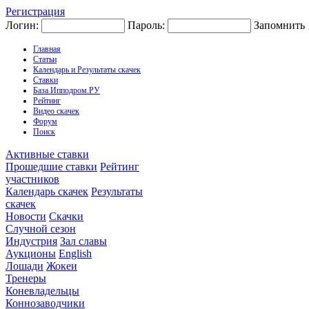
Регистрация
Логин:
Пароль:
Запомнить
Главная
Статьи
Календарь и Результаты скачек
Ставки
База Ипподром.РУ
Рейтинг
Видео скачек
Форум
Поиск
Активные ставки
Прошедшие ставки
Рейтинг
участников
Календарь скачек
Результаты
скачек
Новости
Скачки
Случной сезон
Индустрия
Зал славы
Аукционы
English
Лошади
Жокеи
Тренеры
Коневладельцы
Коннозаводчики