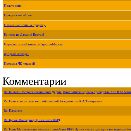
Полуторник
Продажа жеребцов.
Племенные пони на продажу.
Коневоз на Дальний Восток!
Ищем попутный коневоз Саратов-Москва
продажа лошадей
Продажа ЧК лошадей
Комментарии
Re: Большой Всероссийский приз Дерби (Приз памяти первого президента КБР В.М.Коко
Re: Приз в честь сельскохозяйственной Академии им.К.А.Тимирязева
Re: Паландер
Re: Кубок Майлеров (Приз в честь КБР)
Re: Приз Министерства сельского хозяйства КБР (Приз в честь года единства народов Ро