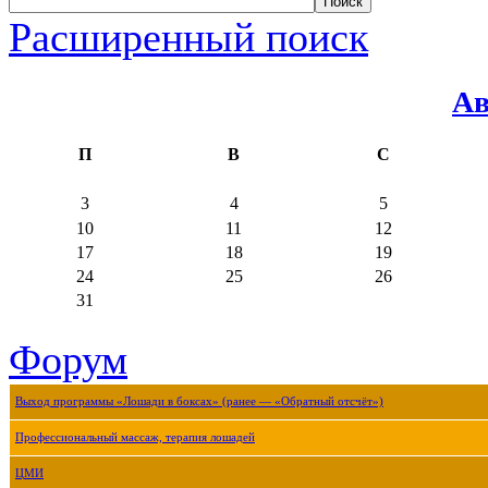
Расширенный поиск
Ав
П
В
С
3
4
5
10
11
12
17
18
19
24
25
26
31
Форум
Выход программы «Лошади в боксах» (ранее — «Обратный отсчёт»)
Профессиональный массаж, терапия лошадей
ЦМИ