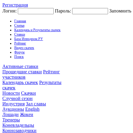
Регистрация
Логин:
Пароль:
Запомнить
Главная
Статьи
Календарь и Результаты скачек
Ставки
База Ипподром.РУ
Рейтинг
Видео скачек
Форум
Поиск
Активные ставки
Прошедшие ставки
Рейтинг
участников
Календарь скачек
Результаты
скачек
Новости
Скачки
Случной сезон
Индустрия
Зал славы
Аукционы
English
Лошади
Жокеи
Тренеры
Коневладельцы
Коннозаводчики