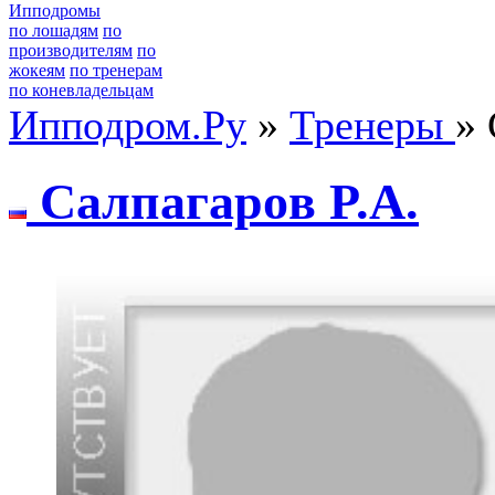
Ипподромы
по лошадям
по
производителям
по
жокеям
по тренерам
по коневладельцам
Ипподром.Ру
»
Тренеры
» 
Cалпагарoв P.A.