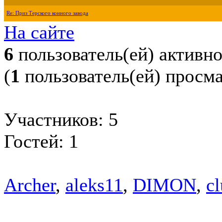
Re: Приз Терского конного завода
На сайте
6
пользователь(ей) активн
(
1
пользователь(ей) просм
Участников: 5
Гостей: 1
Archer
,
aleks11
,
DIMON
,
c