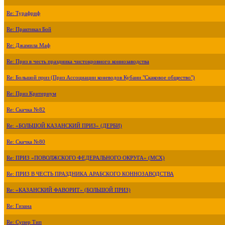
Re: Турафриф
Re: Практикал Бой
Re: Джамила Маф
Re: Приз в честь праздника чистокровного коннозаводства
Re: Большой приз (Приз Ассоциации коневодов Кубани "Скаковое общество")
Re: Приз Критериум
Re: Скачка №82
Re: «БОЛЬШОЙ КАЗАНСКИЙ ПРИЗ» (ДЕРБИ)
Re: Скачка №80
Re: ПРИЗ «ПОВОЛЖСКОГО ФЕДЕРАЛЬНОГО ОКРУГА» (МСХ)
Re: ПРИЗ В ЧЕСТЬ ПРАЗДНИКА АРАБСКОГО КОННОЗАВОДСТВА
Re: «КАЗАНСКИЙ ФАВОРИТ» (БОЛЬШОЙ ПРИЗ)
Re: Гизана
Re: Супер Тип