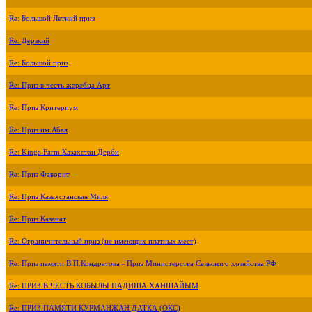
Re: Большой Летний приз
Re: Дерзкий
Re: Большой приз
Re: Приз в честь жеребца Арт
Re: Приз Критериум
Re: Приз им.Абая
Re: Kinga Farm Казахстан Дерби
Re: Приз Фаворит
Re: Приз Казахстанская Миля
Re: Приз Казанат
Re: Ограничительный приз (не имеющих платных мест)
Re: Приз памяти В.П.Кондратова - Приз Министерства Сельского хозяйства РФ
Re: ПРИЗ В ЧЕСТЬ КОБЫЛЫ ПАДИША ХАНШАЙЫМ
Re: ПРИЗ ПАМЯТИ КУРМАНЖАН ДАТКА (ОКС)