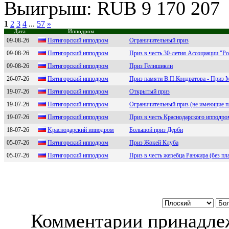
Выигрыш: RUB 9 170 207
1
2
3
4
...
57
»
Дата
Ипподром
09-08-26
Пятигopcкий иппoдpoм
Ограничительный приз
09-08-26
Пятигopский иппoдpoм
Приз в честь 30-летия Ассоциации "Р
09-08-26
Пятигоpcкий ипподpом
Приз Гелишикли
26-07-26
Пятигoрcкий иппoдрoм
Приз памяти В.П.Кондратова - Приз 
19-07-26
Пятигopcкий иппoдpoм
Открытый приз
19-07-26
Пятигoрcкий иппoдрoм
Ограничительный приз (не имеющие п
19-07-26
Пятигopский иппoдpoм
Приз в честь Краснодарского ипподро
18-07-26
Kpacнодapcкий ипподpом
Большой приз Дерби
05-07-26
Пятигорcкий ипподром
Приз Жокей Клуба
05-07-26
Пятигоpский ипподpом
Приз в честь жеребца Ранжира (без пл
Комментарии принадлеж