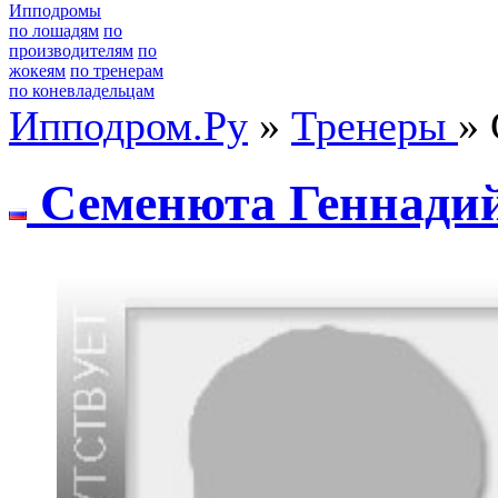
Ипподромы
по лошадям
по
производителям
по
жокеям
по тренерам
по коневладельцам
Ипподром.Ру
»
Тренеры
»
Семенютa Геннaдий