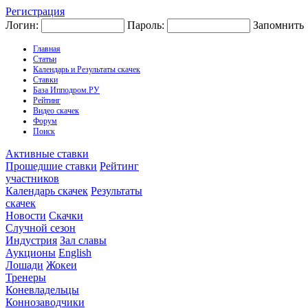
Регистрация
Логин:
Пароль:
Запомнить
Главная
Статьи
Календарь и Результаты скачек
Ставки
База Ипподром.РУ
Рейтинг
Видео скачек
Форум
Поиск
Активные ставки
Прошедшие ставки
Рейтинг
участников
Календарь скачек
Результаты
скачек
Новости
Скачки
Случной сезон
Индустрия
Зал славы
Аукционы
English
Лошади
Жокеи
Тренеры
Коневладельцы
Коннозаводчики