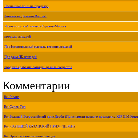
Племенные пони на продажу.
Коневоз на Дальний Восток!
Ищем попутный коневоз Саратов-Москва
продажа лошадей
Профессиональный массаж, терапия лошадей
Продажа ЧК лошадей
продажа арабских лошадей разных возрастов
Комментарии
Re: Гизана
Re: Супер Тип
Re: Большой Всероссийский приз Дерби (Приз памяти первого президента КБР В.М.Коко
Re: «БОЛЬШОЙ КАЗАНСКИЙ ПРИЗ» (ДЕРБИ)
Re: Приз Терского конного завода