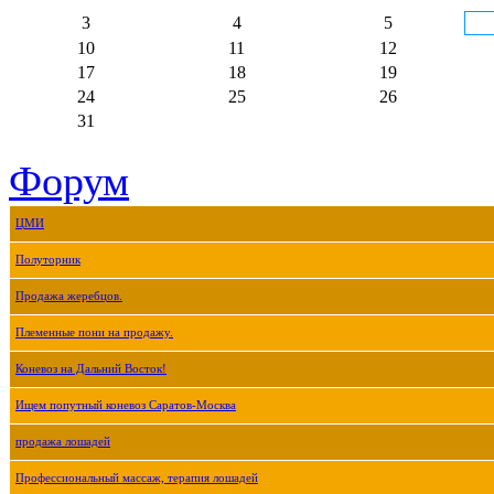
3
4
5
10
11
12
17
18
19
24
25
26
31
Форум
ЦМИ
Полуторник
Продажа жеребцов.
Племенные пони на продажу.
Коневоз на Дальний Восток!
Ищем попутный коневоз Саратов-Москва
продажа лошадей
Профессиональный массаж, терапия лошадей