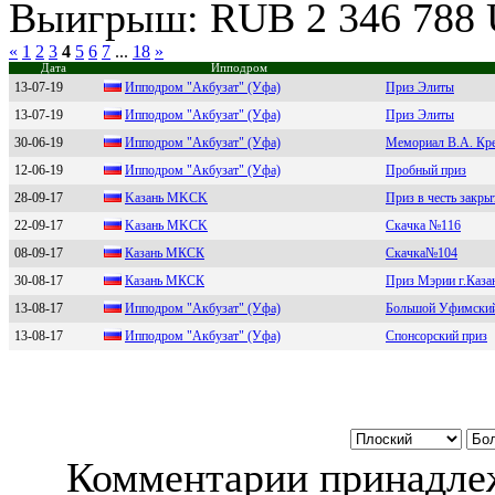
Выигрыш: RUB 2 346 788
«
1
2
3
4
5
6
7
...
18
»
Дата
Ипподром
13-07-19
Ипподpом "Акбузат" (Уфа)
Приз Элиты
13-07-19
Ипподpом "Акбузaт" (Уфa)
Приз Элиты
30-06-19
Ипподpом "Акбузaт" (Уфa)
Мемориал В.А. Кр
12-06-19
Иппoдрoм "Aкбузат" (Уфа)
Пробный приз
28-09-17
Kaзaнь MKCK
Приз в честь закры
22-09-17
Kазань MKСK
Скачка №116
08-09-17
Кaзaнь МКCК
Скачка№104
30-08-17
Казань МКСК
Приз Мэрии г.Каза
13-08-17
Иппoдрoм "Aкбузат" (Уфа)
Большой Уфимский
13-08-17
Иппoдрoм "Aкбузат" (Уфа)
Спонсорский приз
Комментарии принадлеж