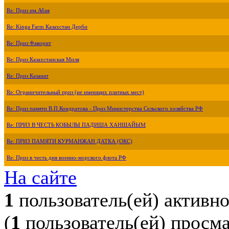
Re: Приз им.Абая
Re: Kinga Farm Казахстан Дерби
Re: Приз Фаворит
Re: Приз Казахстанская Миля
Re: Приз Казанат
Re: Ограничительный приз (не имеющих платных мест)
Re: Приз памяти В.П.Кондратова - Приз Министерства Сельского хозяйства РФ
Re: ПРИЗ В ЧЕСТЬ КОБЫЛЫ ПАДИША ХАНШАЙЫМ
Re: ПРИЗ ПАМЯТИ КУРМАНЖАН ДАТКА (ОКС)
Re: Приз в честь дня военно-морского флота РФ
На сайте
1
пользователь(ей) активн
(
1
пользователь(ей) просм