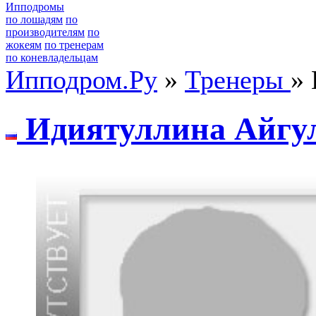
Ипподромы
по лошадям
по
производителям
по
жокеям
по тренерам
по коневладельцам
Ипподром.Ру
»
Тренеры
»
Идиятуллина Айгу