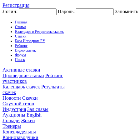
Регистрация
Логин:
Пароль:
Запомнить
Главная
Статьи
Календарь и Результаты скачек
Ставки
База Ипподром.РУ
Рейтинг
Видео скачек
Форум
Поиск
Активные ставки
Прошедшие ставки
Рейтинг
участников
Календарь скачек
Результаты
скачек
Новости
Скачки
Случной сезон
Индустрия
Зал славы
Аукционы
English
Лошади
Жокеи
Тренеры
Коневладельцы
Коннозаводчики