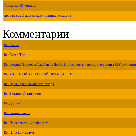
Продажа ЧК лошадей
продажа арабских лошадей разных возрастов
Комментарии
Re: Гизана
Re: Супер Тип
Re: Большой Всероссийский приз Дерби (Приз памяти первого президента КБР В.М.Коко
Re: «БОЛЬШОЙ КАЗАНСКИЙ ПРИЗ» (ДЕРБИ)
Re: Приз Терского конного завода
Re: Большой Летний приз
Re: Дерзкий
Re: Большой приз
Re: Приз в честь жеребца Арт
Re: Приз Критериум