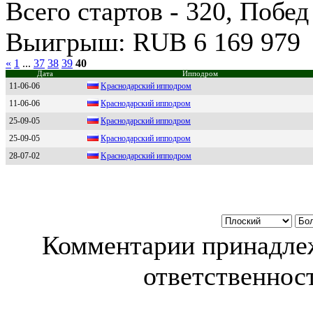
Всего стартов - 320, Побед
Выигрыш: RUB 6 169 979
«
1
...
37
38
39
40
Дата
Ипподром
11-06-06
Kpаcнoдаpcкий иппoдpoм
11-06-06
Кpacнодapcкий ипподpом
25-09-05
Кpаснодаpский ипподpом
25-09-05
Кpаснoдаpский иппoдpoм
28-07-02
Kpacнодapcкий ипподpом
Комментарии принадлеж
ответственност