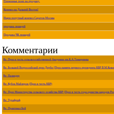
Племенные пони на продажу.
Коневоз на Дальний Восток!
Ищем попутный коневоз Саратов-Москва
продажа лошадей
Продажа ЧК лошадей
Комментарии
Re: Приз в честь сельскохозяйственной Академии им.К.А.Тимирязева
Re: Большой Всероссийский приз Дерби (Приз памяти первого президента КБР В.М.Коко
Re: Паландер
Re: Кубок Майлеров (Приз в честь КБР)
Re: Приз Министерства сельского хозяйства КБР (Приз в честь года единства народов Ро
Re: Турафриф
Re: Практикал Бой