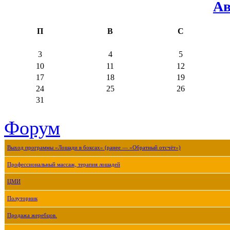
Ав
П
В
С
3
4
5
10
11
12
17
18
19
24
25
26
31
Форум
Выход программы «Лошади в боксах» (ранее — «Обратный отсчёт»)
Профессиональный массаж, терапия лошадей
ЦМИ
Полуторник
Продажа жеребцов.