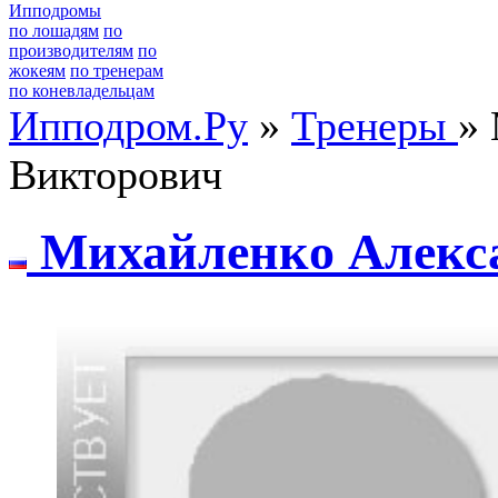
Ипподромы
по лошадям
по
производителям
по
жокеям
по тренерам
по коневладельцам
Ипподром.Ру
»
Тренеры
»
Викторович
Михайлeнкo Алeкс