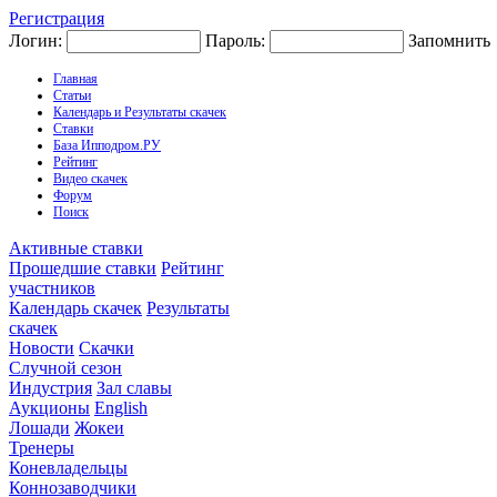
Регистрация
Логин:
Пароль:
Запомнить
Главная
Статьи
Календарь и Результаты скачек
Ставки
База Ипподром.РУ
Рейтинг
Видео скачек
Форум
Поиск
Активные ставки
Прошедшие ставки
Рейтинг
участников
Календарь скачек
Результаты
скачек
Новости
Скачки
Случной сезон
Индустрия
Зал славы
Аукционы
English
Лошади
Жокеи
Тренеры
Коневладельцы
Коннозаводчики