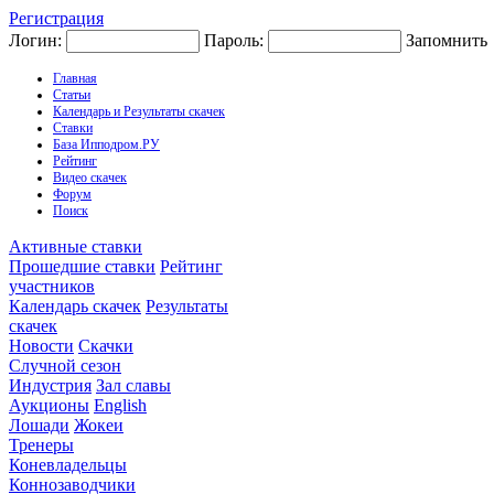
Регистрация
Логин:
Пароль:
Запомнить
Главная
Статьи
Календарь и Результаты скачек
Ставки
База Ипподром.РУ
Рейтинг
Видео скачек
Форум
Поиск
Активные ставки
Прошедшие ставки
Рейтинг
участников
Календарь скачек
Результаты
скачек
Новости
Скачки
Случной сезон
Индустрия
Зал славы
Аукционы
English
Лошади
Жокеи
Тренеры
Коневладельцы
Коннозаводчики