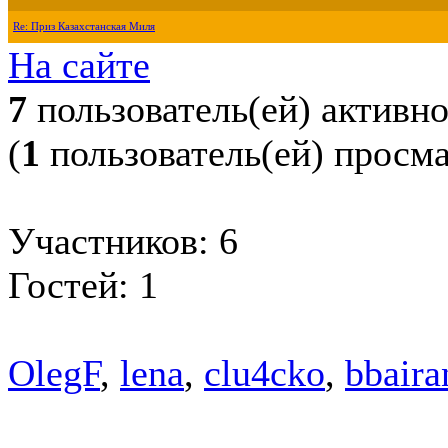
Re: Приз Казахстанская Миля
На сайте
7
пользователь(ей) активн
(
1
пользователь(ей) просм
Участников: 6
Гостей: 1
OlegF
,
lena
,
clu4cko
,
bbaira