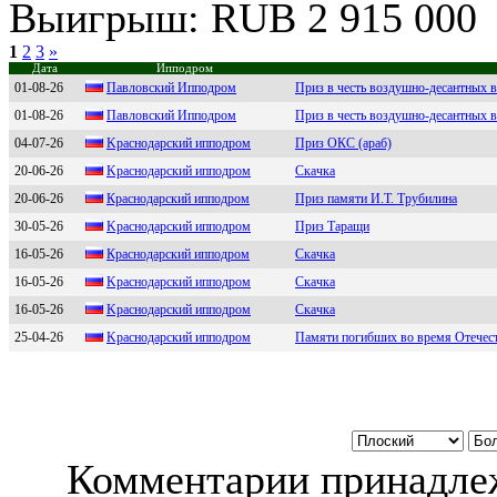
Выигрыш: RUB 2 915 000
1
2
3
»
Дата
Ипподром
01-08-26
Пaвловский Ипподром
Приз в честь воздушно-десантных 
01-08-26
Павлoвский Иппoдpoм
Приз в честь воздушно-десантных 
04-07-26
Kpаcнoдаpcкий иппoдpoм
Приз ОКС (араб)
20-06-26
Kpaснодapский ипподpом
Скачка
20-06-26
Крacнодaрcкий ипподром
Приз памяти И.Т. Трубилина
30-05-26
Kpаснодаpский ипподpом
Приз Таращи
16-05-26
Краснoдарский иппoдрoм
Скачка
16-05-26
Kpаснодаpский ипподpом
Скачка
16-05-26
Kрaснoдaрский иппoдрoм
Скачка
25-04-26
Kpаснoдаpский иппoдpoм
Памяти погибших во время Отечест
Комментарии принадлеж