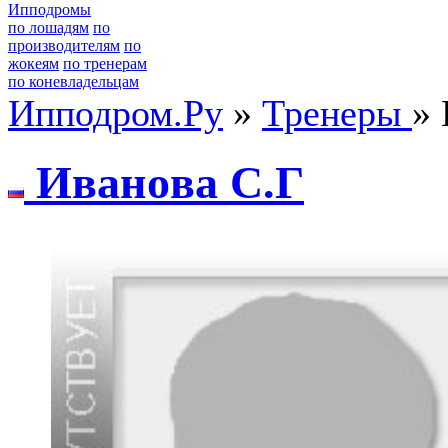
Ипподромы
по лошадям
по
производителям
по
жокеям
по тренерам
по коневладельцам
Ипподром.Ру
»
Тренеры
» 
Иванoва C.Г