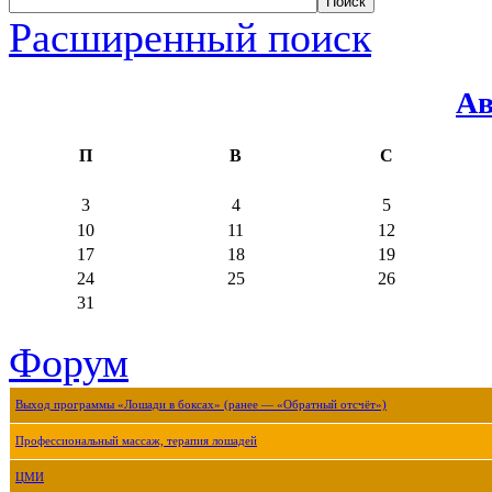
Расширенный поиск
Ав
П
В
С
3
4
5
10
11
12
17
18
19
24
25
26
31
Форум
Выход программы «Лошади в боксах» (ранее — «Обратный отсчёт»)
Профессиональный массаж, терапия лошадей
ЦМИ