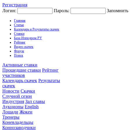
Регистрация
Логин:
Пароль:
Запомнить
Главная
Статьи
Календарь и Результаты скачек
Ставки
База Ипподром.РУ
Рейтинг
Видео скачек
Форум
Поиск
Активные ставки
Прошедшие ставки
Рейтинг
участников
Календарь скачек
Результаты
скачек
Новости
Скачки
Случной сезон
Индустрия
Зал славы
Аукционы
English
Лошади
Жокеи
Тренеры
Коневладельцы
Коннозаводчики