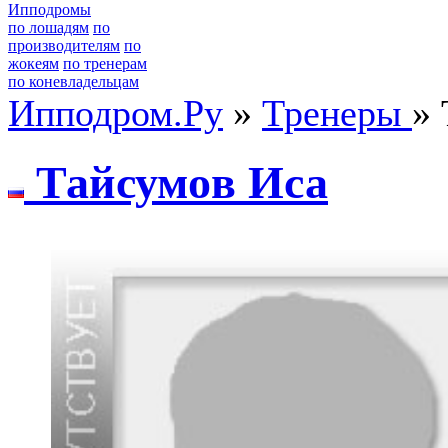
Ипподромы
по лошадям
по
производителям
по
жокеям
по тренерам
по коневладельцам
Ипподром.Ру
»
Тренеры
»
Тайсумoв Иса