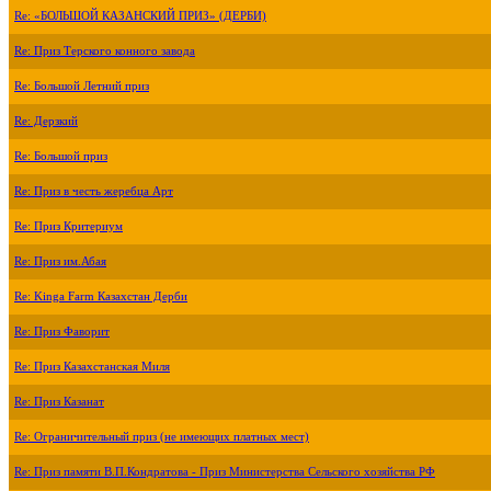
Re: «БОЛЬШОЙ КАЗАНСКИЙ ПРИЗ» (ДЕРБИ)
Re: Приз Терского конного завода
Re: Большой Летний приз
Re: Дерзкий
Re: Большой приз
Re: Приз в честь жеребца Арт
Re: Приз Критериум
Re: Приз им.Абая
Re: Kinga Farm Казахстан Дерби
Re: Приз Фаворит
Re: Приз Казахстанская Миля
Re: Приз Казанат
Re: Ограничительный приз (не имеющих платных мест)
Re: Приз памяти В.П.Кондратова - Приз Министерства Сельского хозяйства РФ