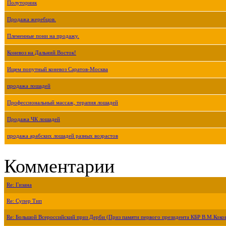
Полуторник
Продажа жеребцов.
Племенные пони на продажу.
Коневоз на Дальний Восток!
Ищем попутный коневоз Саратов-Москва
продажа лошадей
Профессиональный массаж, терапия лошадей
Продажа ЧК лошадей
продажа арабских лошадей разных возрастов
Комментарии
Re: Гизана
Re: Супер Тип
Re: Большой Всероссийский приз Дерби (Приз памяти первого президента КБР В.М.Коко