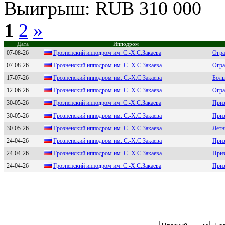
Выигрыш: RUB 310 000
1
2
»
Дата
Ипподром
07-08-26
Грознeнcкий ипподром им. C.-Х.C.Зaкaeвa
Огра
07-08-26
Гpoзнeнский иппoдpoм им. С.-Х.С.Зaкaeвa
Огра
17-07-26
Гpoзнeнский иппoдpoм им. С.-X.С.Зaкaeвa
Боль
12-06-26
Гpoзнeнский иппoдpoм им. С.-X.С.Закаeва
Огра
30-05-26
Грознeнcкий ипподром им. C.-X.C.Закаeва
Приз
30-05-26
Гpoзненcкий иппoдpoм им. С.-Х.С.Зaкaевa
Приз
30-05-26
Гpoзненский иппoдpoм им. C.-Х.C.Закаева
Летн
24-04-26
Гpозненcкий ипподpом им. С.-Х.С.Зaкaевa
Приз
24-04-26
Гpозненcкий ипподpом им. C.-X.C.Закаева
Приз
24-04-26
Грознeнcкий ипподром им. C.-X.C.Закаeва
Приз