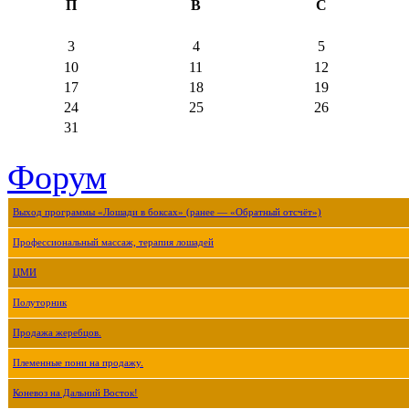
П
В
С
3
4
5
10
11
12
17
18
19
24
25
26
31
Форум
Выход программы «Лошади в боксах» (ранее — «Обратный отсчёт»)
Профессиональный массаж, терапия лошадей
ЦМИ
Полуторник
Продажа жеребцов.
Племенные пони на продажу.
Коневоз на Дальний Восток!