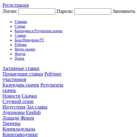
Регистрация
Логин:
Пароль:
Запомнить
Главная
Статьи
Календарь и Результаты скачек
Ставки
База Ипподром.РУ
Рейтинг
Видео скачек
Форум
Поиск
Активные ставки
Прошедшие ставки
Рейтинг
участников
Календарь скачек
Результаты
скачек
Новости
Скачки
Случной сезон
Индустрия
Зал славы
Аукционы
English
Лошади
Жокеи
Тренеры
Коневладельцы
Коннозаводчики