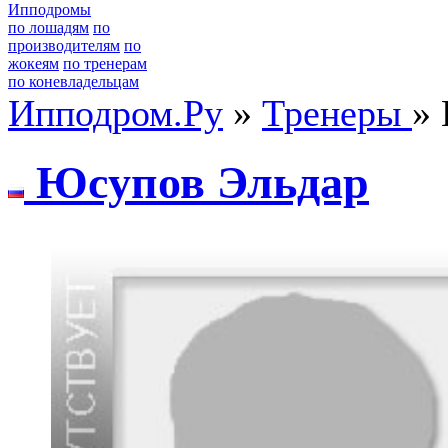
Ипподромы
по лошадям
по
производителям
по
жокеям
по тренерам
по коневладельцам
Ипподром.Ру
»
Тренеры
»
Юcупов Эльдар