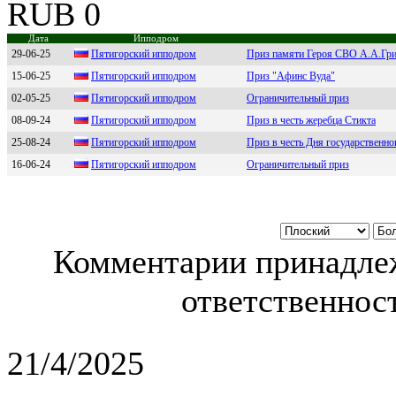
RUB 0
Дата
Ипподром
29-06-25
Пятигopский иппoдpoм
Приз памяти Героя СВО А.А.Грине
15-06-25
Пятигopcкий иппoдpoм
Приз "Афинс Вуда"
02-05-25
Пятигоpcкий ипподpом
Ограничительный приз
08-09-24
Пятигорcкий ипподром
Приз в честь жеребца Стикта
25-08-24
Пятигоpский ипподpом
Приз в честь Дня государственн
16-06-24
Пятигoрский иппoдрoм
Ограничительный приз
Комментарии принадлеж
ответственност
21/4/2025