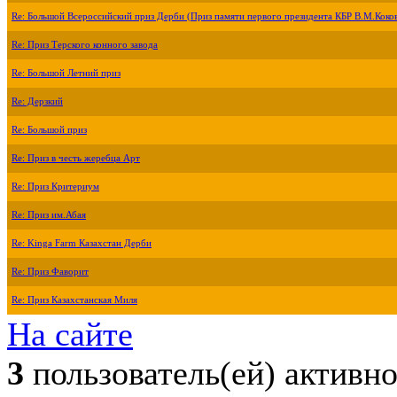
Re: Большой Всероссийский приз Дерби (Приз памяти первого президента КБР В.М.Коко
Re: Приз Терского конного завода
Re: Большой Летний приз
Re: Дерзкий
Re: Большой приз
Re: Приз в честь жеребца Арт
Re: Приз Критериум
Re: Приз им.Абая
Re: Kinga Farm Казахстан Дерби
Re: Приз Фаворит
Re: Приз Казахстанская Миля
На сайте
3
пользователь(ей) активн