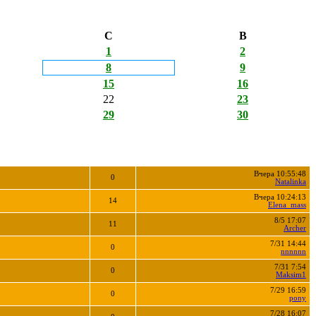
С
В
1
2
8
9
15
16
22
23
29
30
Вчера 10:55:48
0
Natalinka
Вчера 10:24:13
14
Elena_mass
8/5 17:07
11
Archer
7/31 14:44
0
nnnnnn
7/31 7:54
0
Maksim1
7/29 16:59
0
pony
7/28 16:07