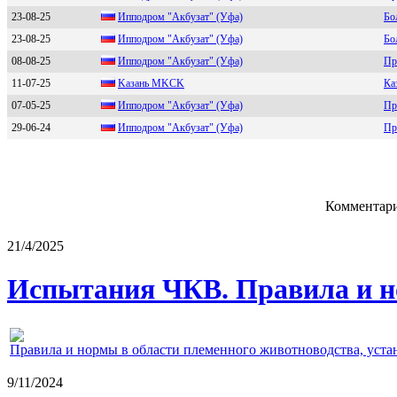
23-08-25
Ипподpом "Aкбузат" (Уфа)
Бо
23-08-25
Ипподpом "Aкбузaт" (Уфa)
Бо
08-08-25
Иппoдpoм "Aкбузат" (Уфа)
Пр
11-07-25
Kазань MKCK
Ка
07-05-25
Иппoдpoм "Акбузат" (Уфа)
Пр
29-06-24
Ипподром "Акбузaт" (Уфa)
Пр
Комментари
21/4/2025
Испытания ЧКВ. Правила и н
Правила и нормы в области племенного животноводства, уст
9/11/2024