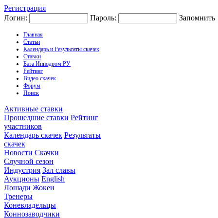
Регистрация
Логин:
Пароль:
Запомнить
Главная
Статьи
Календарь и Результаты скачек
Ставки
База Ипподром.РУ
Рейтинг
Видео скачек
Форум
Поиск
Активные ставки
Прошедшие ставки
Рейтинг
участников
Календарь скачек
Результаты
скачек
Новости
Скачки
Случной сезон
Индустрия
Зал славы
Аукционы
English
Лошади
Жокеи
Тренеры
Коневладельцы
Коннозаводчики