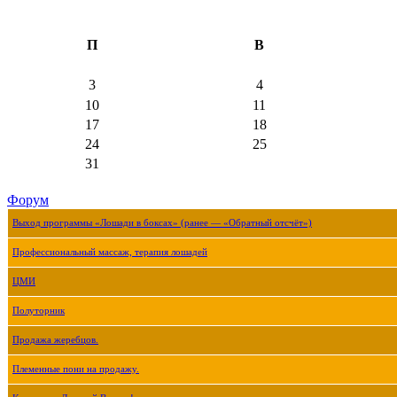
П
В
3
4
10
11
17
18
24
25
31
Форум
Выход программы «Лошади в боксах» (ранее — «Обратный отсчёт»)
Профессиональный массаж, терапия лошадей
ЦМИ
Полуторник
Продажа жеребцов.
Племенные пони на продажу.