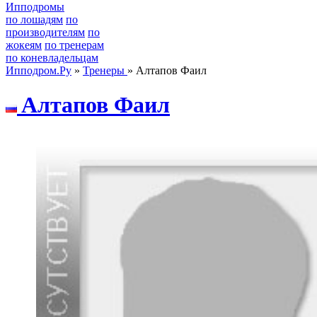
Ипподромы
по лошадям
по
производителям
по
жокеям
по тренерам
по коневладельцам
Ипподром.Ру
»
Тренеры
» Алтапов Фаил
Aлтапов Фаил