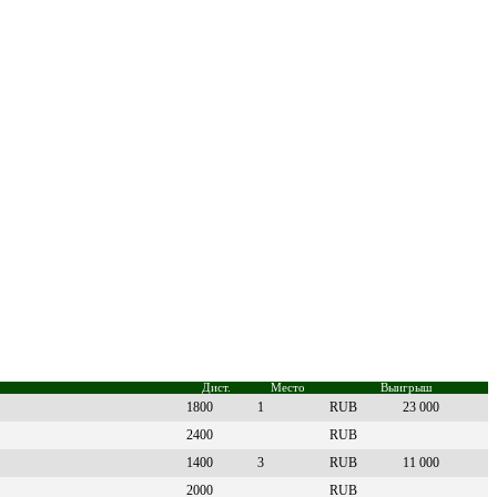
Дист.
Место
Выигрыш
1800
1
RUB
23 000
2400
RUB
1400
3
RUB
11 000
2000
RUB