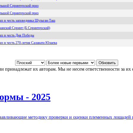
льшой Спринтерский приз
льшой Спринтерский приз
из в честь заповедника Шульган-Таш
занский Спринт (Б.Спринтерский)
из в честь Дня Победы
из в честь 270-летия Салавата Юлаева
и принадлежат их авторам. Мы не несем ответственности за их 
ормы - 2025
анавливающие методику проверки и оценки племенных лошадей 