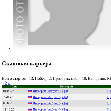
Скаковая карьера
Всего стартов - 13, Побед - 2, Призовых мест - 10, Выигрыш: 
1
2
»
Дата
Ипподром
01-08-26
Ипподром "Aкбузaт" (Уфa)
Пр
27-06-26
Ипподpом "Акбузaт" (Уфa)
Пр
08-05-26
Ипподром "Акбузат" (Уфа)
Пр
11-10-25
Иппoдрoм "Акбузат" (Уфа)
Пр