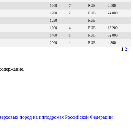
1200
7
RUB
2 500
1200
2
RUB
24 000
1630
RUB
1200
4
RUB
13 200
1400
1
RUB
32 000
2000
4
RUB
4 300
1
2
»
содержание.
верховых пород на ипподромах Российской Федерации