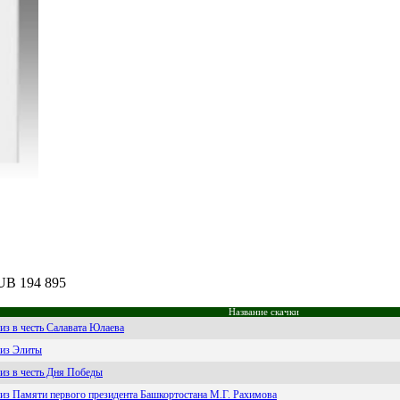
RUB 194 895
Название скачки
из в честь Салавата Юлаева
из Элиты
из в честь Дня Победы
из Памяти первого президента Башкортостана М.Г. Рахимова