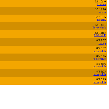
8/6 10:40
Kremen
8/5 17:10
mixon
8/5 16:05
DonHK
8/5 14:51
Borovichok
8/5 11:15
Adel_Wolf
8/5 7:57
Hellga
8/5 3:52
jockeyclub
8/5 3:45
jockeyclub
8/5 3:36
jockeyclub
8/5 3:23
jockeyclub
8/5 3:15
jockeyclub