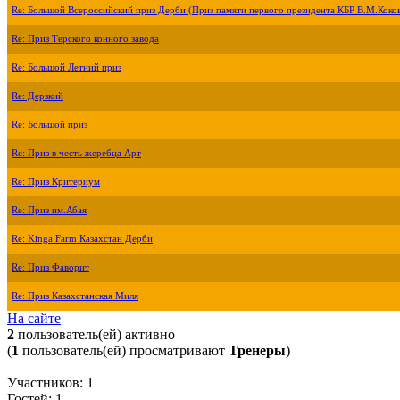
Re: Большой Всероссийский приз Дерби (Приз памяти первого президента КБР В.М.Коко
Re: Приз Терского конного завода
Re: Большой Летний приз
Re: Дерзкий
Re: Большой приз
Re: Приз в честь жеребца Арт
Re: Приз Критериум
Re: Приз им.Абая
Re: Kinga Farm Казахстан Дерби
Re: Приз Фаворит
Re: Приз Казахстанская Миля
На сайте
2
пользователь(ей) активно
(
1
пользователь(ей) просматривают
Тренеры
)
Участников: 1
Гостей: 1