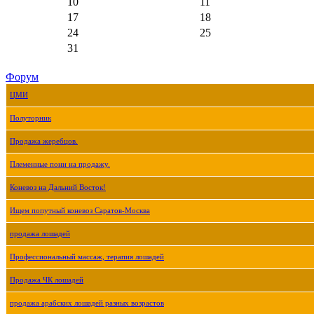
10
11
17
18
24
25
31
Форум
ЦМИ
Полуторник
Продажа жеребцов.
Племенные пони на продажу.
Коневоз на Дальний Восток!
Ищем попутный коневоз Саратов-Москва
продажа лошадей
Профессиональный массаж, терапия лошадей
Продажа ЧК лошадей
продажа арабских лошадей разных возрастов