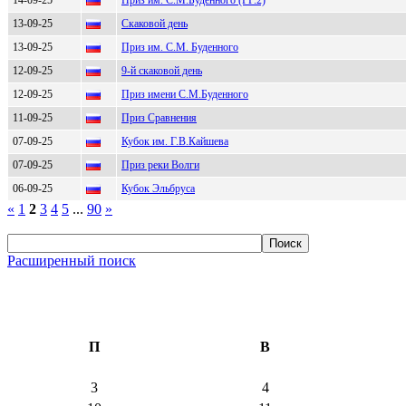
13-09-25
Скаковой день
13-09-25
Приз им. С.М. Буденного
12-09-25
9-й скаковой день
12-09-25
Приз имени С.М.Буденного
11-09-25
Приз Сравнения
07-09-25
Кубок им. Г.В.Кайшева
07-09-25
Приз реки Волги
06-09-25
Кубок Эльбруса
«
1
2
3
4
5
...
90
»
Расширенный поиск
П
В
3
4