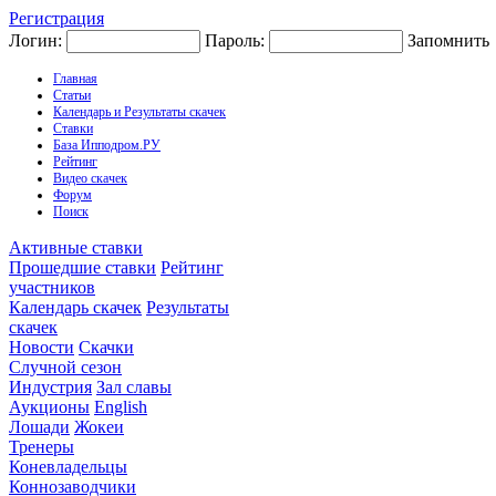
Регистрация
Логин:
Пароль:
Запомнить
Главная
Статьи
Календарь и Результаты скачек
Ставки
База Ипподром.РУ
Рейтинг
Видео скачек
Форум
Поиск
Активные ставки
Прошедшие ставки
Рейтинг
участников
Календарь скачек
Результаты
скачек
Новости
Скачки
Случной сезон
Индустрия
Зал славы
Аукционы
English
Лошади
Жокеи
Тренеры
Коневладельцы
Коннозаводчики