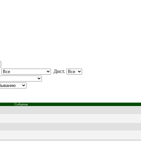
я
Дист.
События