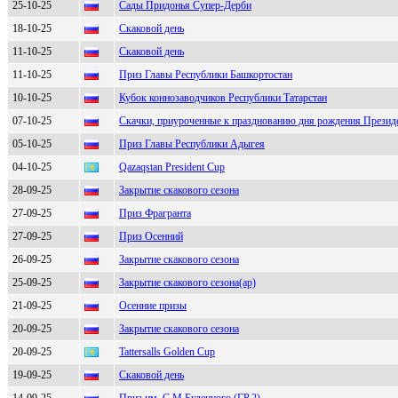
25-10-25
Сады Придонья Супер-Дерби
18-10-25
Скаковой день
11-10-25
Скаковой день
11-10-25
Приз Главы Республики Башкортостан
10-10-25
Кубок коннозаводчиков Республики Татарстан
07-10-25
Скачки, приуроченные к празднованию дня рождения Прези
05-10-25
Приз Главы Республики Адыгея
04-10-25
Qazaqstan President Cup
28-09-25
Закрытие скакового сезона
27-09-25
Приз Фрагранта
27-09-25
Приз Осенний
26-09-25
Закрытие скакового сезона
25-09-25
Закрытие скакового сезона(ар)
21-09-25
Осенние призы
20-09-25
Закрытие скакового сезона
20-09-25
Tattersalls Golden Cup
19-09-25
Скаковой день
14-09-25
Приз им. С.М.Буденного (ГР.2)