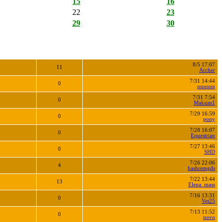
15
16
22
23
29
30
8/5 17:07
11
Archer
7/31 14:44
0
nnnnnn
7/31 7:54
0
Maksim1
7/29 16:59
0
pony
7/28 16:07
0
Equestrian
7/27 13:46
0
SHD
7/26 22:06
4
bashremgds
7/22 13:44
13
Elena_mass
7/16 13:31
0
Vet25
7/13 11:52
0
novo