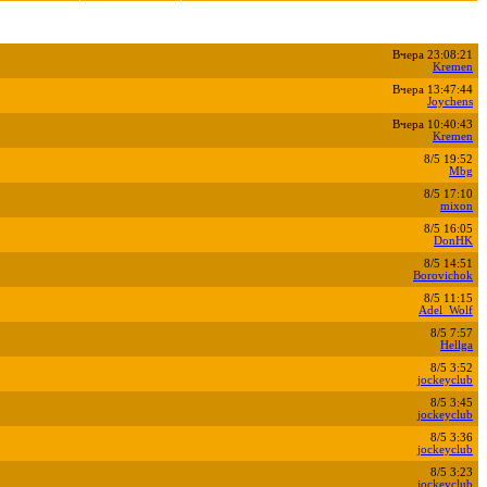
Вчера 23:08:21
Kremen
Вчера 13:47:44
Joychens
Вчера 10:40:43
Kremen
8/5 19:52
Mbg
8/5 17:10
mixon
8/5 16:05
DonHK
8/5 14:51
Borovichok
8/5 11:15
Adel_Wolf
8/5 7:57
Hellga
8/5 3:52
jockeyclub
8/5 3:45
jockeyclub
8/5 3:36
jockeyclub
8/5 3:23
jockeyclub