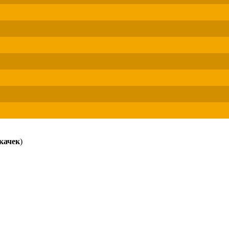
качек
)