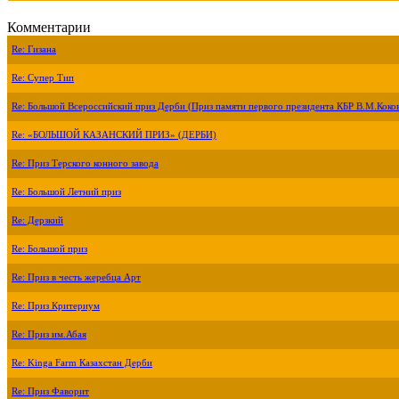
Комментарии
Re: Гизана
Re: Супер Тип
Re: Большой Всероссийский приз Дерби (Приз памяти первого президента КБР В.М.Коко
Re: «БОЛЬШОЙ КАЗАНСКИЙ ПРИЗ» (ДЕРБИ)
Re: Приз Терского конного завода
Re: Большой Летний приз
Re: Дерзкий
Re: Большой приз
Re: Приз в честь жеребца Арт
Re: Приз Критериум
Re: Приз им.Абая
Re: Kinga Farm Казахстан Дерби
Re: Приз Фаворит