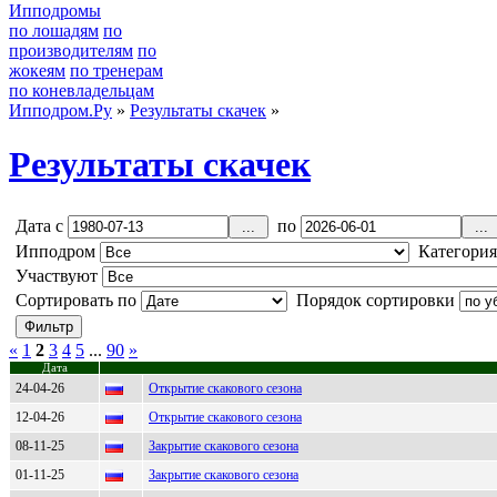
Ипподромы
по лошадям
по
производителям
по
жокеям
по тренерам
по коневладельцам
Ипподром.Ру
»
Результаты скачек
»
Результаты скачек
Дата с
по
Ипподром
Категори
Участвуют
Сортировать по
Порядок сортировки
«
1
2
3
4
5
...
90
»
Дата
24-04-26
Открытие скакового сезона
12-04-26
Открытие скакового сезона
08-11-25
Закрытие скакового сезона
01-11-25
Закрытие скакового сезона