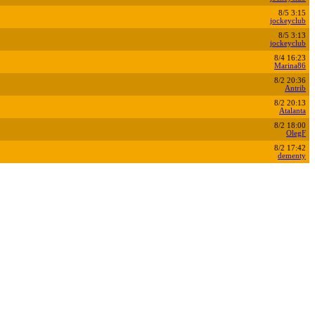
8/5 3:15
jockeyclub
8/5 3:13
jockeyclub
8/4 16:23
Marina86
8/2 20:36
Antrib
8/2 20:13
Atalanta
8/2 18:00
OlegF
8/2 17:42
dementy