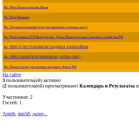
Re: Приз Казахстанская Миля
Re: Приз Казанат
Re: Ограничительный приз (не имеющих платных мест)
Re: Приз памяти В.П.Кондратова - Приз Министерства Сельского хозяйства РФ
Re: ПРИЗ В ЧЕСТЬ КОБЫЛЫ ПАДИША ХАНШАЙЫМ
Re: ПРИЗ ПАМЯТИ КУРМАНЖАН ДАТКА (ОКС)
Re: Приз в честь дня военно-морского флота РФ
На сайте
3
пользователь(ей) активно
(
2
пользователь(ей) просматривают
Календарь и Результаты с
Участников: 2
Гостей: 1
Antrib
,
dan58
,
далее...