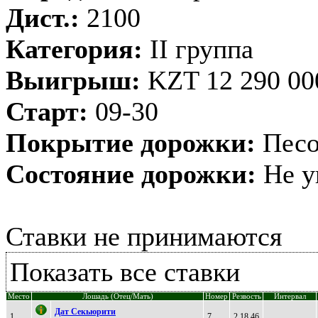
Дист.:
2100
Категория:
II группа
Выигрыш:
KZT 12 290 00
Старт:
09-30
Покрытие дорожки:
Песо
Состояние дорожки:
Не у
Ставки не принимаются
Показать все ставки
Место
Лошадь (Отец/Мать)
Номер
Резвость
Интервал
Дат Сeкьюрити
1
7
2.18,46