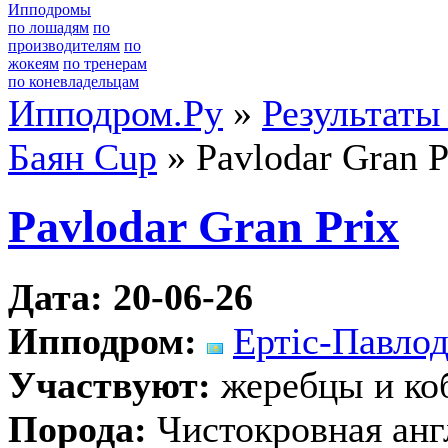
Ипподромы
по лошадям
по
производителям
по
жокеям
по тренерам
по коневладельцам
Ипподром.Ру
»
Результаты
Баян Cup
» Pavlodar Gran P
Pavlodar Gran Prix
Дата: 20-06-26
Ипподром:
Ертiс-Павло
Участвуют:
жеребцы и ко
Порода:
Чистокровная анг