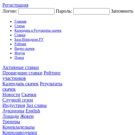
Регистрация
Логин:
Пароль:
Запомнить
Главная
Статьи
Календарь и Результаты скачек
Ставки
База Ипподром.РУ
Рейтинг
Видео скачек
Форум
Поиск
Активные ставки
Прошедшие ставки
Рейтинг
участников
Календарь скачек
Результаты
скачек
Новости
Скачки
Случной сезон
Индустрия
Зал славы
Аукционы
English
Лошади
Жокеи
Тренеры
Коневладельцы
Коннозаводчики