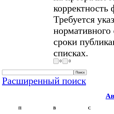
корректность 
Требуется ука
нормативного 
сроки публика
списках.
0
0
Расширенный поиск
Ав
П
В
С