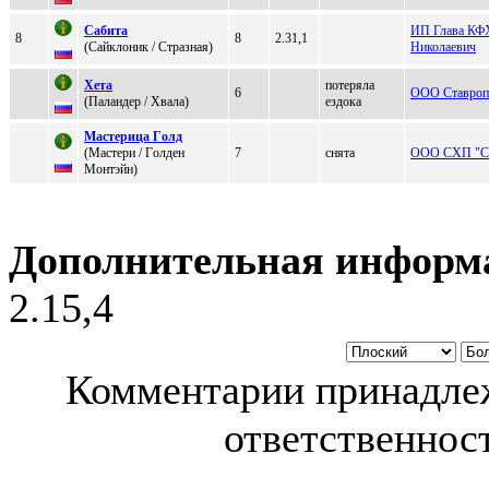
Сабита
ИП Глава КФ
8
8
2.31,1
(Сайклоник / Cтразная)
Николаевич
Xетa
потеряла
6
ООО Ставропо
(Паландер / Xвaлa)
ездока
Mаcтeрица Гoлд
(Macтeри / Гoлдeн
7
снята
ООО СХП "Св
Moнтэйн)
Дополнительная информ
2.15,4
Комментарии принадлеж
ответственност