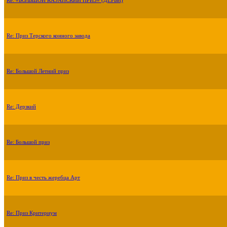
Re: «БОЛЬШОЙ КАЗАНСКИЙ ПРИЗ» (ДЕРБИ)
Re: Приз Терского конного завода
Re: Большой Летний приз
Re: Дерзкий
Re: Большой приз
Re: Приз в честь жеребца Арт
Re: Приз Критериум