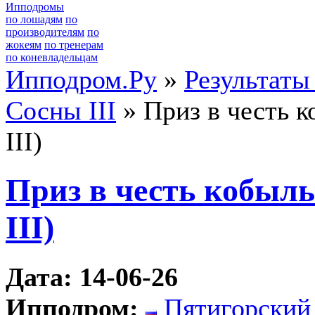
Ипподромы
по лошадям
по
производителям
по
жокеям
по тренерам
по коневладельцам
Ипподром.Ру
»
Результаты
Сосны III
» Приз в честь 
III)
Приз в честь кобыл
III)
Дата: 14-06-26
Ипподром:
Пятигорский