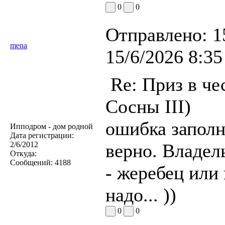
0
0
Отправлено:
1
mena
15/6/2026 8:35
Re: Приз в че
Сосны III)
ошибка заполн
Ипподром - дом родной
Дата регистрации:
2/6/2012
верно. Владел
Откуда:
Сообщений:
4188
- жеребец или 
надо... ))
0
0