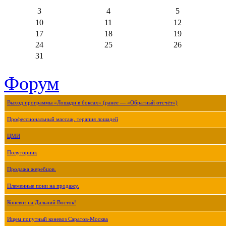
3
4
5
10
11
12
17
18
19
24
25
26
31
Форум
Выход программы «Лошади в боксах» (ранее — «Обратный отсчёт»)
Профессиональный массаж, терапия лошадей
ЦМИ
Полуторник
Продажа жеребцов.
Племенные пони на продажу.
Коневоз на Дальний Восток!
Ищем попутный коневоз Саратов-Москва