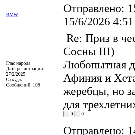
Отправлено:
1
BMW
15/6/2026 4:51
Re: Приз в че
Сосны III)
Любопытная де
Глас народа
Дата регистрации:
27/2/2025
Афиния и Хета
Откуда:
Сообщений:
108
жеребцы, но з
для трехлетни
0
0
Отправлено:
1