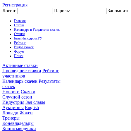
Регистрация
Логин:
Пароль:
Запомнить
Главная
Статьи
Календарь и Результаты скачек
Ставки
База Ипподром.РУ
Рейтинг
Видео скачек
Форум
Поиск
Активные ставки
Прошедшие ставки
Рейтинг
участников
Календарь скачек
Результаты
скачек
Новости
Скачки
Случной сезон
Индустрия
Зал славы
Аукционы
English
Лошади
Жокеи
Тренеры
Коневладельцы
Коннозаводчики