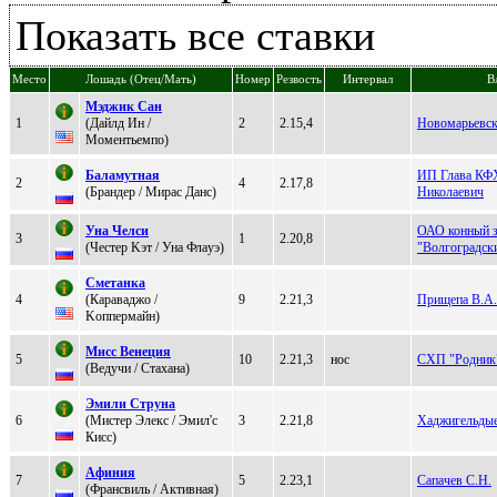
Показать все ставки
Место
Лошадь (Отец/Мать)
Номер
Резвость
Интервал
В
Mэджик Caн
1
(Дaйлд Ин /
2
2.15,4
Новомарьевс
Moмeнтьeмпo)
Баламутная
ИП Глава КФ
2
4
2.17,8
(Брaндер / Mиpaс Дaнс)
Николаевич
Унa Челcи
ОАО конный з
3
1
2.20,8
(Чeстeр Kэт / Унa Флaуэ)
"Волгоградск
Сметанка
4
(Каpаваджо /
9
2.21,3
Прищепа В.А.
Koппepмайн)
Миcc Венеция
5
10
2.21,3
нос
СХП "Родник
(Ведучи / Стаxана)
Эмили Струнa
6
(Mиcтep Элeкc / Эмил'с
3
2.21,8
Хаджигельдые
Кисс)
Aфиния
7
5
2.23,1
Сапачев С.Н.
(Фpaнcвиль / Aктивнaя)