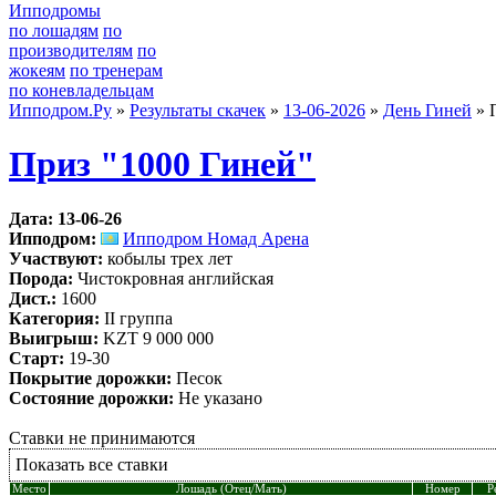
Ипподромы
по лошадям
по
производителям
по
жокеям
по тренерам
по коневладельцам
Ипподром.Ру
»
Результаты скачек
»
13-06-2026
»
День Гиней
» 
Приз "1000 Гиней"
Дата: 13-06-26
Ипподром:
Ипподром Номад Арена
Участвуют:
кобылы трех лет
Порода:
Чистокровная английская
Дист.:
1600
Категория:
II группа
Выигрыш:
KZT 9 000 000
Старт:
19-30
Покрытие дорожки:
Песок
Состояние дорожки:
Не указано
Ставки не принимаются
Показать все ставки
Место
Лошадь (Отец/Мать)
Номер
Р