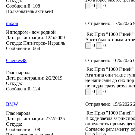
Откуда:
0
0
Сообщений:
108
Пользователь активен!
mixon
Отправлено:
17/6/2026 
Ипподром - дом родной
Re: Приз "1000 Гиней"
Дата регистрации:
12/5/2009
А кто был вторым и тр
Откуда:
Пятигорск- Израиль
0
0
Сообщений:
664
Cherkes98
Отправлено:
16/6/2026 
Re: Приз "1000 Гиней"
Глас народа
Ага типа они такие туп
Дата регистрации:
2/2/2019
не написали до сих пор
Откуда:
не подал сразу результ
Сообщений:
124
0
0
BMW
Отправлено:
15/6/2026 
Re: Приз "1000 Гиней"
Глас народа
В ходе заезда зафикси
Дата регистрации:
27/2/2025
определить преимущест
Откуда:
Согласно регламенту, 
Сообщений:
108
Пользователь активен!
0
0