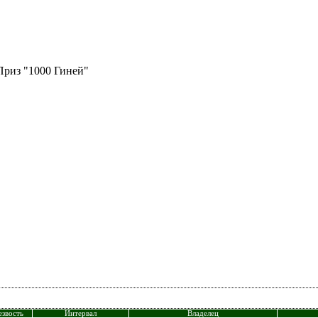
Приз "1000 Гиней"
езвость
Интервал
Владелец