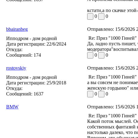
кстати,а по скачке это
0
0
bbairanbeg
Отправлено:
15/6/2026 
Re: Приз "1000 Гиней"
Ипподром - дом родной
Да, ладно пусть пишет,
Дата регистрации:
22/6/2024
модератора"воспитывали
Откуда:
Сообщений:
174
0
0
rostovskiy
Отправлено:
15/6/2026 
Re: Приз "1000 Гиней"
Ипподром - дом родной
а вы совсем не понима
Дата регистрации:
25/9/2018
женскую гордыню" или 
Откуда:
Сообщений:
1637
0
0
BMW
Отправлено:
15/6/2026 
Re: Приз "1000 Гиней"
Какой поток мыслей. Ос
собственных фантазий 
настолько далеко, что 
Впрочем, это обычная и