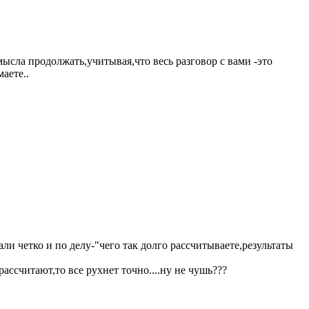
 смысла продолжать,учитывая,что весь разговор с вами -это
аете..
али четко и по делу-"чего так долго рассчитываете,результаты
ассчитают,то все рухнет точно....ну не чушь???