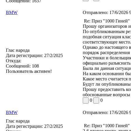
Сообщений:
1637
BMW
Отправлено:
17/6/2026 
Re: Приз "1000 Гиней"
Прошу организаторов и
По опубликованным рез
подобная ситуация клас
соответствующее место.
Однако до настоящего 
Глас народа
порядок распределения 
Дата регистрации:
27/2/2025
Участники и болельщик
Откуда:
официально разъяснить
Сообщений:
108
Была ли данная ситуац
Пользователь активен!
На каком основании бы
Какое место считается
Будут ли опубликованы
Прошу предоставить ко
обоснованные вопросы 
0
0
BMW
Отправлено:
17/6/2026 
Глас народа
Re: Приз "1000 Гиней"
Дата регистрации:
27/2/2025
2-6 второе место, третье