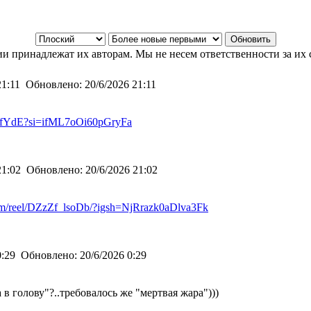
и принадлежат их авторам. Мы не несем ответственности за их 
21:11
Обновлено:
20/6/2026 21:11
2FfYdE?si=ifML7oOi60pGryFa
21:02
Обновлено:
20/6/2026 21:02
om/reel/DZzZf_lsoDb/?igsh=NjRrazk0aDlva3Fk
0:29
Обновлено:
20/6/2026 0:29
 в голову"?..требовалось же "мертвая жара")))