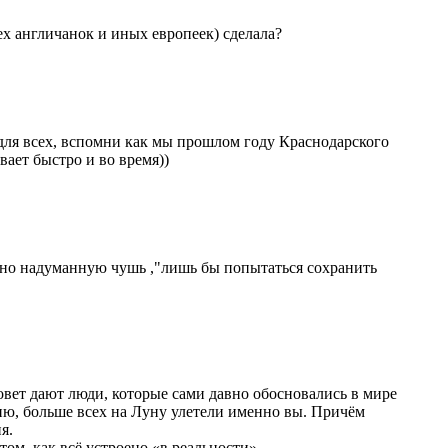
сех англичанок и иных европеек) сделала?
 для всех, вспомни как мы прошлом году Краснодарского
вает быстро и во время))
йно надуманную чушь ,"лишь бы попытаться сохранить
овет дают люди, которые сами давно обосновались в мире
ию, больше всех на Луну улетели именно вы. Причём
я.
ом, как всё устроено «в реальности».