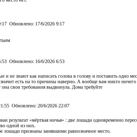
9:17
Обновлено:
17/6/2026 9:17
етьим
6:53
Обновлено:
16/6/2026 6:53
ые и не знают как написать голова в голову и поставить одно ме
 значит есть на то причины наверно. А вообще вам никто ничего 
ат она свои требования выдвинула. Дома требуйте
21:55
Обновлено:
20/6/2026 22:07
рован результат «мёртвая ничья» : две лошади одновременно п
во одной из них.
обе лошади признаны занявшими равнозначное место.