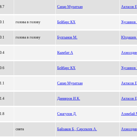
8.7
Сапар Муратхан
Актасов 
0.1
голова в голову
Бейбарс КХ
Хусаинов
0.1
голова в голову
Булгынов М.
Юлдашев 
0.4
Кымбат А
Ахмолдин
0.6
Бейбарс КХ
Хусаинов
1.1
Сапар Муратхан
Актасов 
1.4
Данияров И.К.
Актасов 
1.8
Смагулов Д.
Азимбай 
снята
Байзаков Б., Сарсекеев А.
Ахмолдин