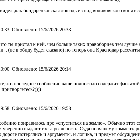
й-видел ,как бондаренковская лошадь из под воликовского коня в
20:33
Обновлено:
15/6/2026 20:33
 что ты пристал к ней, чем больше таких правоборцев тем лучше
", (не в обиду будет сказано) но теперь она Краснодар рассчиты
20:00
Обновлено:
15/6/2026 20:14
ете,что последнее сообщение ваше полностью содержит фантази
притворяетесь?))))
19:58
Обновлено:
15/6/2026 19:58
обенно понравилось про «спуститься на землю». Обычно этот с
и уверенно выдают их за реальность. Судя по вашему комментар
по дороге потерялись и аргументы, и логика, и предмет обсуждени
стория: чем меньше понимания вопроса, тем громче заявления о т