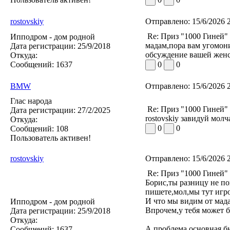
rostovskiy
Отправлено:
15/6/2026 
Re: Приз "1000 Гиней"
Ипподром - дом родной
мадам,пора вам угомонит
Дата регистрации:
25/9/2018
обсуждение вашей женск
Откуда:
Сообщений:
1637
0
0
BMW
Отправлено:
15/6/2026 
Глас народа
Re: Приз "1000 Гиней"
Дата регистрации:
27/2/2025
rostovskiy завидуй мол
Откуда:
0
0
Сообщений:
108
Пользователь активен!
rostovskiy
Отправлено:
15/6/2026 
Re: Приз "1000 Гиней"
Борис,ты разницу не пон
пишете,мол,мы тут игрок
И что мы видим от мада
Ипподром - дом родной
Впрочем,у тебя может б
Дата регистрации:
25/9/2018
Откуда:
А проблема основная бы
Сообщений:
1637