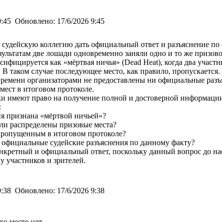
9:45
Обновлено:
17/6/2026 9:45
 судейскую коллегию дать официальный ответ и разъяснение по 
ультатам две лошади одновременно заняли одно и то же призово
сифицируется как «мёртвая ничья» (Dead Heat), когда два участ
 В таком случае последующее место, как правило, пропускается.
времени организаторами не предоставлены ни официальные разъ
мест в итоговом протоколе.
и имеют право на получение полной и достоверной информации о
:
ия признана «мёртвой ничьей»?
ли распределены призовые места?
 пропущенным в итоговом протоколе?
 официальные судейские разъяснения по данному факту?
нкретный и официальный ответ, поскольку данный вопрос до на
у участников и зрителей.
9:38
Обновлено:
17/6/2026 9:38
го место нет.