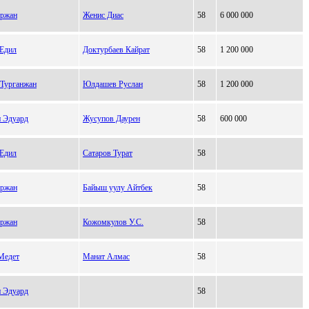
Ержан
Женис Диас
58
6 000 000
 Едил
Доктурбаев Кайрат
58
1 200 000
Турганжан
Юлдашев Руслан
58
1 200 000
 Эдуард
Жусупов Даурен
58
600 000
 Едил
Сатаров Турат
58
Ержан
Байыш уулу Айтбек
58
Ержан
Кожомкулов У.С.
58
Медет
Манат Алмас
58
 Эдуард
58