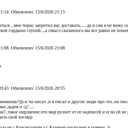
21:14
Обновлено:
15/6/2026 21:15
ься ...мне борис запретил вас доставать......да и сам я не вижу
ой гордыни глупой...,а смысл сказанного вы все равно не поним
21:08
Обновлено:
15/6/2026 21:08
ча
20:43
Обновлено:
15/6/2026 20:55
имаешь?))) и ты писал ,и я писал и другие люди про это..но пис
и ,ждем и тд"....
м?..такое ощущение,что мир рухнет от ее надписей и если ей не р
ыть свой взгляд)
ла не с Краснодаром,а с Казанью,насколько я помню..))