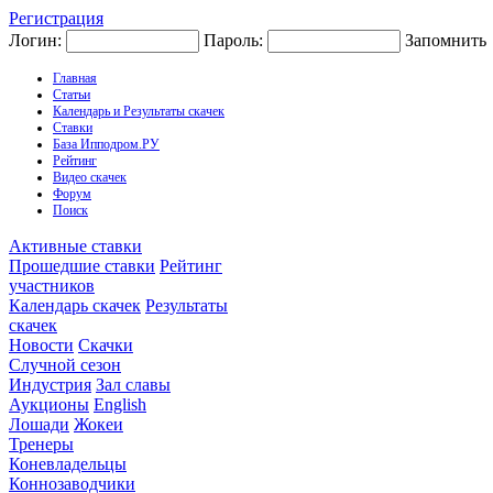
Регистрация
Логин:
Пароль:
Запомнить
Главная
Статьи
Календарь и Результаты скачек
Ставки
База Ипподром.РУ
Рейтинг
Видео скачек
Форум
Поиск
Активные ставки
Прошедшие ставки
Рейтинг
участников
Календарь скачек
Результаты
скачек
Новости
Скачки
Случной сезон
Индустрия
Зал славы
Аукционы
English
Лошади
Жокеи
Тренеры
Коневладельцы
Коннозаводчики