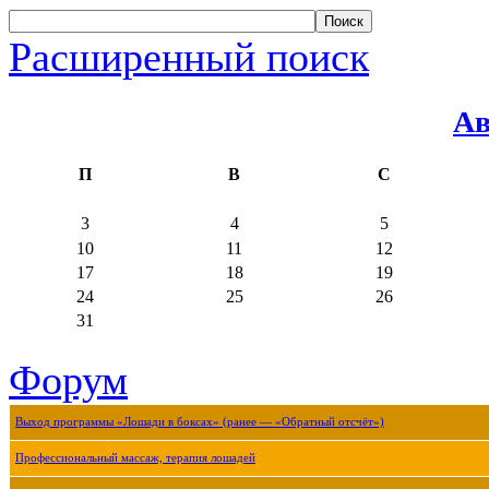
Расширенный поиск
Ав
П
В
С
3
4
5
10
11
12
17
18
19
24
25
26
31
Форум
Выход программы «Лошади в боксах» (ранее — «Обратный отсчёт»)
Профессиональный массаж, терапия лошадей