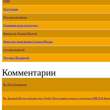
ЦМИ
Полуторник
Продажа жеребцов.
Племенные пони на продажу.
Коневоз на Дальний Восток!
Ищем попутный коневоз Саратов-Москва
продажа лошадей
Продажа ЧК лошадей
Комментарии
Re: Приз Гелишикли
Re: Большой Всероссийский приз Дерби (Приз памяти первого президента КБР В.М.Коко