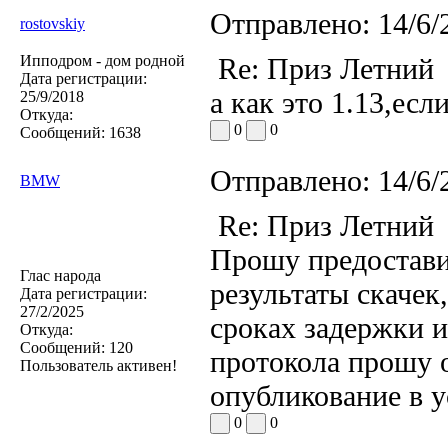
Отправлено:
14/6/
rostovskiy
Ипподром - дом родной
Re: Приз Летний
Дата регистрации:
а как это 1.13,есл
25/9/2018
Откуда:
0
0
Сообщений:
1638
Отправлено:
14/6/
BMW
Re: Приз Летний
Прошу предостави
Глас народа
результаты скачек
Дата регистрации:
27/2/2025
сроках задержки и
Откуда:
Сообщений:
120
протокола прошу 
Пользователь активен!
опубликование в у
0
0