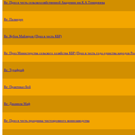
Re: Приз в честь сельскохозяйственной Академии им.К.А.Тимирязева
Re: Паландер
Re: Кубок Майлеров (Приз в честь КБР)
Re: Приз Министерства сельского хозяйства КБР (Приз в честь года единства народов Ро
Re: Турафриф
Re: Практикал Бой
Re: Джамила Маф
Re: Приз в честь праздника чистокровного коннозаводства