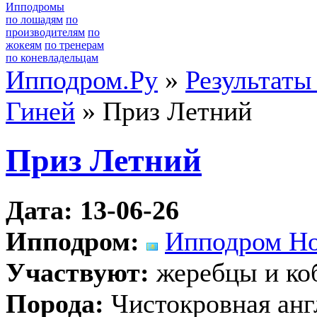
Ипподромы
по лошадям
по
производителям
по
жокеям
по тренерам
по коневладельцам
Ипподром.Ру
»
Результаты
Гиней
» Приз Летний
Приз Летний
Дата: 13-06-26
Ипподром:
Ипподром Но
Участвуют:
жеребцы и ко
Порода:
Чистокровная анг