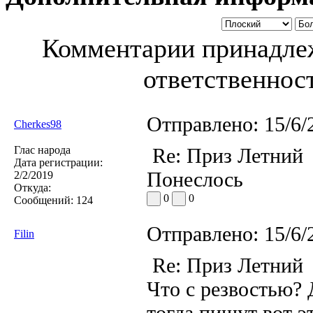
Комментарии принадлеж
ответственност
Отправлено:
15/6/
Cherkes98
Глас народа
Re: Приз Летний
Дата регистрации:
Понеслось
2/2/2019
Откуда:
0
0
Сообщений:
124
Отправлено:
15/6/
Filin
Re: Приз Летний
Что с резвостью?
тогда пишут вот э