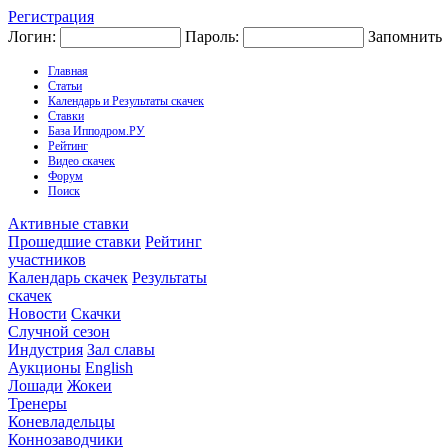
Регистрация
Логин:
Пароль:
Запомнить
Главная
Статьи
Календарь и Результаты скачек
Ставки
База Ипподром.РУ
Рейтинг
Видео скачек
Форум
Поиск
Активные ставки
Прошедшие ставки
Рейтинг
участников
Календарь скачек
Результаты
скачек
Новости
Скачки
Случной сезон
Индустрия
Зал славы
Аукционы
English
Лошади
Жокеи
Тренеры
Коневладельцы
Коннозаводчики