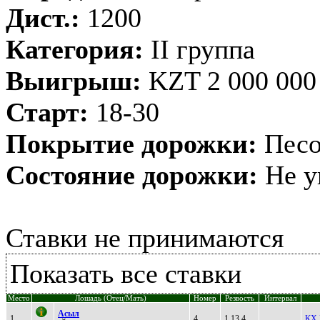
Дист.:
1200
Категория:
II группа
Выигрыш:
KZT 2 000 000
Старт:
18-30
Покрытие дорожки:
Песо
Состояние дорожки:
Не у
Ставки не принимаются
Показать все ставки
Место
Лошадь (Отец/Мать)
Номер
Резвость
Интервал
Aсыл
1
4
1.13.4
КХ 