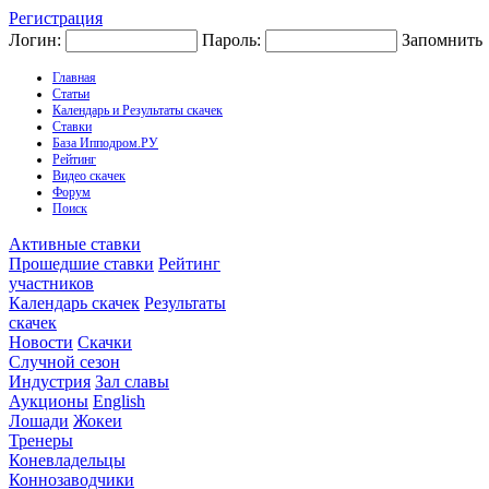
Регистрация
Логин:
Пароль:
Запомнить
Главная
Статьи
Календарь и Результаты скачек
Ставки
База Ипподром.РУ
Рейтинг
Видео скачек
Форум
Поиск
Активные ставки
Прошедшие ставки
Рейтинг
участников
Календарь скачек
Результаты
скачек
Новости
Скачки
Случной сезон
Индустрия
Зал славы
Аукционы
English
Лошади
Жокеи
Тренеры
Коневладельцы
Коннозаводчики