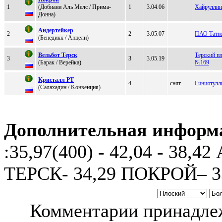
1
(Дoбиaни Аль Meлс / Примa-
1
3.04.06
Хайруллин
Доннa)
Андeртeйкeр
2
2
3.05.07
ПАО Татн
(Бенедикк / Анцели)
Вельбoт Tеpcк
Терский п
3
3
3.05.19
(Бapaк / Вepeйкa)
№169
Kpистaлл РТ
4
снят
Гиниятулл
(Салахадин / Koнвeнция)
Дополнительная информ
:35,97(400) - 42,04 - 38
ТЕРСК- 34,29 ПОКРОЙ– 33
Комментарии принадлеж