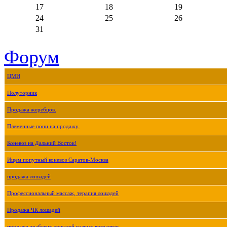
17
18
19
24
25
26
31
Форум
ЦМИ
Полуторник
Продажа жеребцов.
Племенные пони на продажу.
Коневоз на Дальний Восток!
Ищем попутный коневоз Саратов-Москва
продажа лошадей
Профессиональный массаж, терапия лошадей
Продажа ЧК лошадей
продажа арабских лошадей разных возрастов