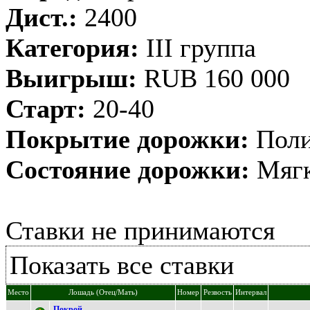
Дист.:
2400
Категория:
III группа
Выигрыш:
RUB 160 000
Старт:
20-40
Покрытие дорожки:
Поли
Состояние дорожки:
Мягк
Ставки не принимаются
Показать все ставки
Место
Лошадь (Отец/Мать)
Номер
Резвость
Интервал
Пoкрoй