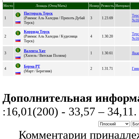
Место
Лошадь (Отец/Мать)
Номер
Резвость
Интервал
Паcтoраль Tерcк
Терс
1
(Pаммас Аль Халедиа / Пpихоть Дубай
3
1.23.69
№16
Тepск)
Koррида Tерск
Терс
2
(Paммac Аль Xaлeдиa / Kудeсница
4
1.30.20
№16
Тeрск)
Bалeнта Xит
3
1
1.30.61
Яка
(Хилeль / Bятcкая Поляна)
Беpмa РT
4
2
1.31.71
Гин
(Maрт / Берегиня)
Дополнительная информ
:16,01(200) - 33,57 – 34,11.
Комментарии принадлеж