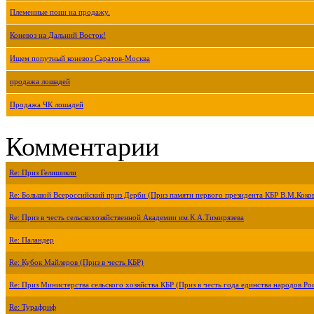
Племенные пони на продажу.
Коневоз на Дальний Восток!
Ищем попутный коневоз Саратов-Москва
продажа лошадей
Продажа ЧК лошадей
Комментарии
Re: Приз Гелишикли
Re: Большой Всероссийский приз Дерби (Приз памяти первого президента КБР В.М.Коко
Re: Приз в честь сельскохозяйственной Академии им.К.А.Тимирязева
Re: Паландер
Re: Кубок Майлеров (Приз в честь КБР)
Re: Приз Министерства сельского хозяйства КБР (Приз в честь года единства народов Ро
Re: Турафриф