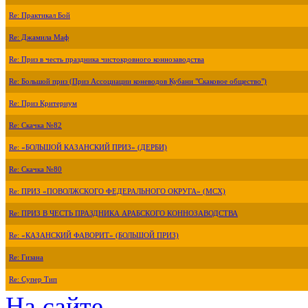
Re: Практикал Бой
Re: Джамила Маф
Re: Приз в честь праздника чистокровного коннозаводства
Re: Большой приз (Приз Ассоциации коневодов Кубани "Скаковое общество")
Re: Приз Критериум
Re: Скачка №82
Re: «БОЛЬШОЙ КАЗАНСКИЙ ПРИЗ» (ДЕРБИ)
Re: Скачка №80
Re: ПРИЗ «ПОВОЛЖСКОГО ФЕДЕРАЛЬНОГО ОКРУГА» (МСХ)
Re: ПРИЗ В ЧЕСТЬ ПРАЗДНИКА АРАБСКОГО КОННОЗАВОДСТВА
Re: «КАЗАНСКИЙ ФАВОРИТ» (БОЛЬШОЙ ПРИЗ)
Re: Гизана
Re: Супер Тип
На сайте