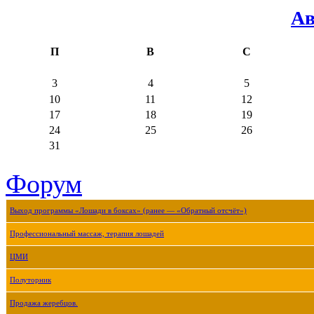
Ав
П
В
С
3
4
5
10
11
12
17
18
19
24
25
26
31
Форум
Выход программы «Лошади в боксах» (ранее — «Обратный отсчёт»)
Профессиональный массаж, терапия лошадей
ЦМИ
Полуторник
Продажа жеребцов.