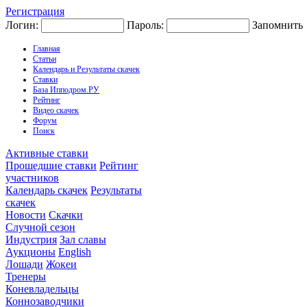
Регистрация
Логин:
Пароль:
Запомнить
Главная
Статьи
Календарь и Результаты скачек
Ставки
База Ипподром.РУ
Рейтинг
Видео скачек
Форум
Поиск
Активные ставки
Прошедшие ставки
Рейтинг
участников
Календарь скачек
Результаты
скачек
Новости
Скачки
Случной сезон
Индустрия
Зал славы
Аукционы
English
Лошади
Жокеи
Тренеры
Коневладельцы
Коннозаводчики