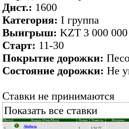
Дист.:
1600
Категория:
I группа
Выигрыш:
KZT 3 000 000
Старт:
11-30
Покрытие дорожки:
Песо
Состояние дорожки:
Не у
Ставки не принимаются
Показать все ставки
Место
Лошадь (Отец/Мать)
Номер
Резвость
Интервал
Абaбиль
1
2
1.51.77