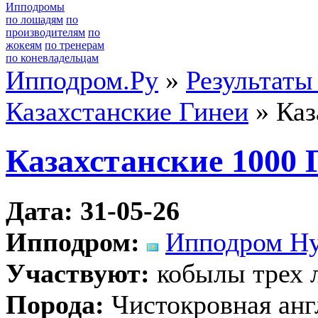
Ипподромы
по лошадям
по
производителям
по
жокеям
по тренерам
по коневладельцам
Ипподром.Ру
»
Результаты
Казахстанские Гинеи
» Каз
Казахстанские 1000 
Дата: 31-05-26
Ипподром:
Ипподром Ну
Участвуют:
кобылы трех 
Порода:
Чистокровная анг