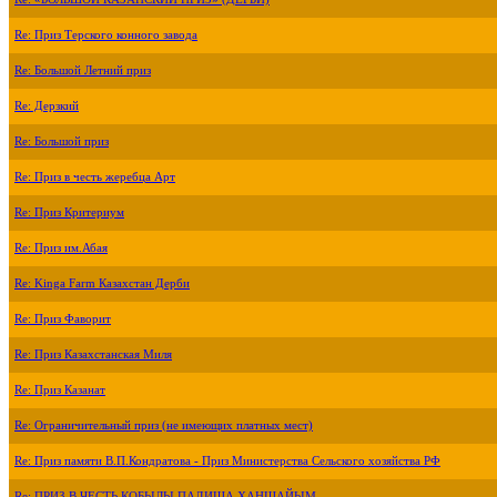
Re: Приз Терского конного завода
Re: Большой Летний приз
Re: Дерзкий
Re: Большой приз
Re: Приз в честь жеребца Арт
Re: Приз Критериум
Re: Приз им.Абая
Re: Kinga Farm Казахстан Дерби
Re: Приз Фаворит
Re: Приз Казахстанская Миля
Re: Приз Казанат
Re: Ограничительный приз (не имеющих платных мест)
Re: Приз памяти В.П.Кондратова - Приз Министерства Сельского хозяйства РФ
Re: ПРИЗ В ЧЕСТЬ КОБЫЛЫ ПАДИША ХАНШАЙЫМ