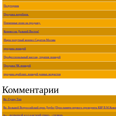
Полуторник
Продажа жеребцов.
Племенные пони на продажу.
Коневоз на Дальний Восток!
Ищем попутный коневоз Саратов-Москва
продажа лошадей
Профессиональный массаж, терапия лошадей
Продажа ЧК лошадей
продажа арабских лошадей разных возрастов
Комментарии
Re: Супер Тип
Re: Большой Всероссийский приз Дерби (Приз памяти первого президента КБР В.М.Коко
Re: «БОЛЬШОЙ КАЗАНСКИЙ ПРИЗ» (ДЕРБИ)