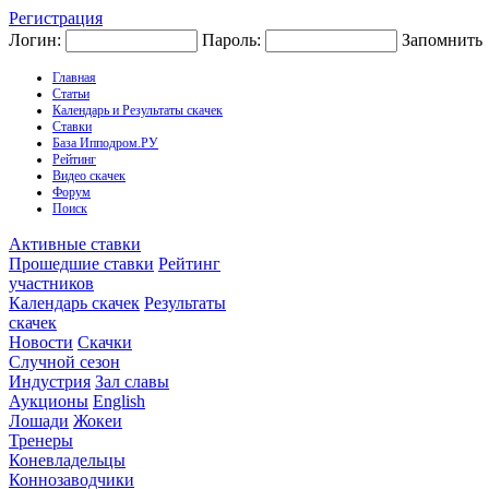
Регистрация
Логин:
Пароль:
Запомнить
Главная
Статьи
Календарь и Результаты скачек
Ставки
База Ипподром.РУ
Рейтинг
Видео скачек
Форум
Поиск
Активные ставки
Прошедшие ставки
Рейтинг
участников
Календарь скачек
Результаты
скачек
Новости
Скачки
Случной сезон
Индустрия
Зал славы
Аукционы
English
Лошади
Жокеи
Тренеры
Коневладельцы
Коннозаводчики