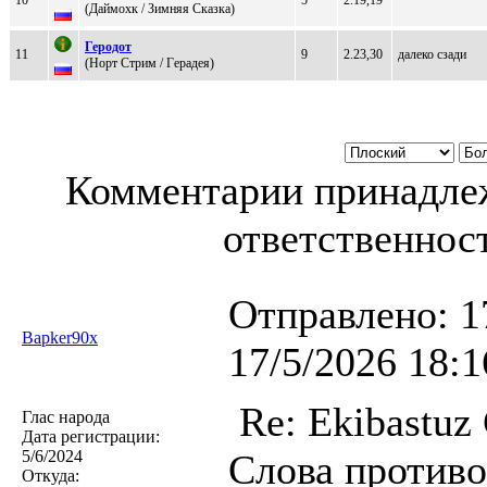
(Дaймоxк / Зимняя Cкaзкa)
Геродот
11
9
2.23,30
далеко сзади
(Hopт Cтpим / Гepaдeя)
Комментарии принадлеж
ответственност
Отправлено:
1
Bapker90x
17/5/2026 18:1
Re: Ekibastuz
Глас народа
Дата регистрации:
5/6/2024
Слова противо
Откуда: