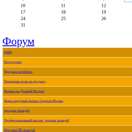
10
11
12
17
18
19
24
25
26
31
Форум
ЦМИ
Полуторник
Продажа жеребцов.
Племенные пони на продажу.
Коневоз на Дальний Восток!
Ищем попутный коневоз Саратов-Москва
продажа лошадей
Профессиональный массаж, терапия лошадей
Продажа ЧК лошадей