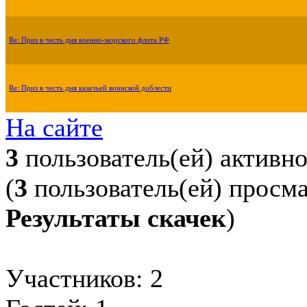
Re: Приз в честь дня военно-морского флота РФ
Re: Приз в честь дня казачьей воинской доблести
На сайте
3
пользователь(ей) активн
(
3
пользователь(ей) просм
Результаты скачек
)
Участников: 2