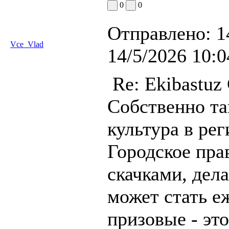
0
0
Отправлено:
1
Vce_Vlad
14/5/2026 10:0
Re: Ekibastuz
Собственно та
культура в рег
Городское пра
скачками, дел
может стать е
призовые - эт