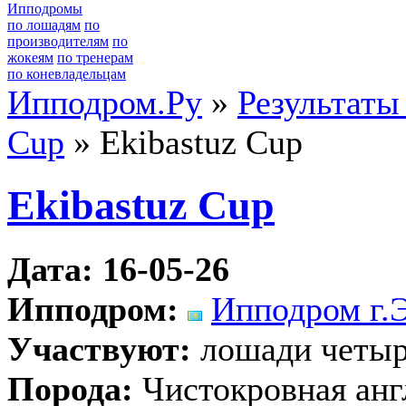
Ипподромы
по лошадям
по
производителям
по
жокеям
по тренерам
по коневладельцам
Ипподром.Ру
»
Результаты
Cup
» Ekibastuz Cup
Ekibastuz Cup
Дата: 16-05-26
Ипподром:
Ипподром г.
Участвуют:
лошади четыр
Порода:
Чистокровная анг