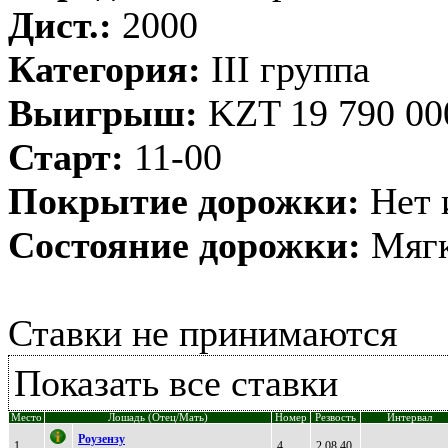
Дист.:
2000
Категория:
III группа
Выигрыш:
KZT 19 790 00
Старт:
11-00
Покрытие дорожки:
Нет 
Состояние дорожки:
Мягк
Ставки не принимаются
Показать все ставки
Место
Лошадь (Отец/Мать)
Номер
Резвость
Интервал
Poузeнзу
1
4
2.08,40