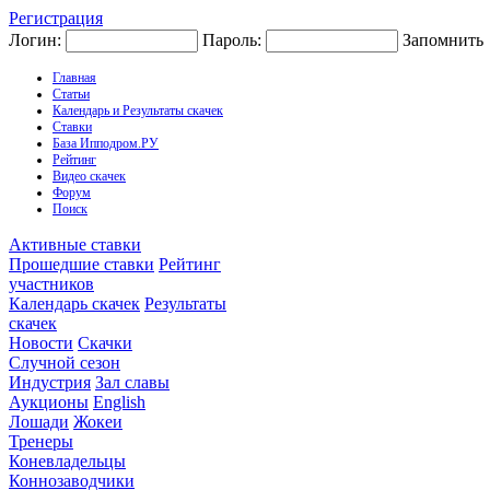
Регистрация
Логин:
Пароль:
Запомнить
Главная
Статьи
Календарь и Результаты скачек
Ставки
База Ипподром.РУ
Рейтинг
Видео скачек
Форум
Поиск
Активные ставки
Прошедшие ставки
Рейтинг
участников
Календарь скачек
Результаты
скачек
Новости
Скачки
Случной сезон
Индустрия
Зал славы
Аукционы
English
Лошади
Жокеи
Тренеры
Коневладельцы
Коннозаводчики