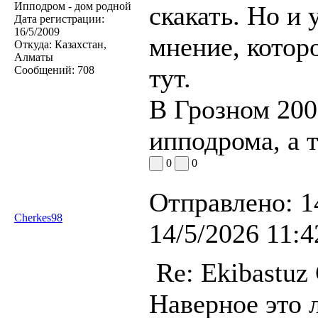
Ипподром - дом родной
скакать. Но и 
Дата регистрации:
16/5/2009
мнение, котор
Откуда:
Казахстан,
Алматы
тут.
Сообщений:
708
В Грозном 200
ипподрома, а т
0
0
Отправлено:
1
Cherkes98
14/5/2026 11:4
Re: Ekibastuz
Наверное это 