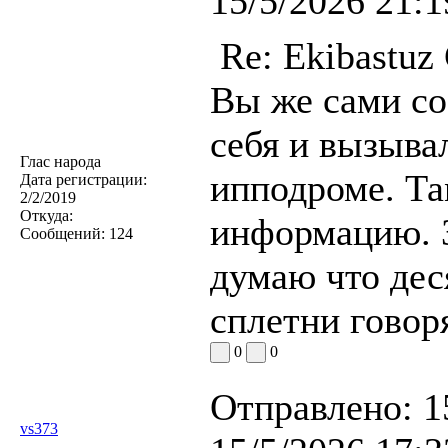
15/5/2026 21:1
Re: Ekibastuz
Вы же сами со
себя и вызывал
Глас народа
ипподроме. Та
Дата регистрации:
2/2/2019
Откуда:
информацию. 
Сообщений:
124
думаю что дес
сплетни говоря
0
0
Отправлено:
1
vs373