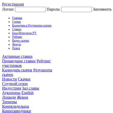
Регистрация
Логин:
Пароль:
Запомнить
Главная
Статьи
Календарь и Результаты скачек
Ставки
База Ипподром.РУ
Рейтинг
Видео скачек
Форум
Поиск
Активные ставки
Прошедшие ставки
Рейтинг
участников
Календарь скачек
Результаты
скачек
Новости
Скачки
Случной сезон
Индустрия
Зал славы
Аукционы
English
Лошади
Жокеи
Тренеры
Коневладельцы
Коннозаводчики