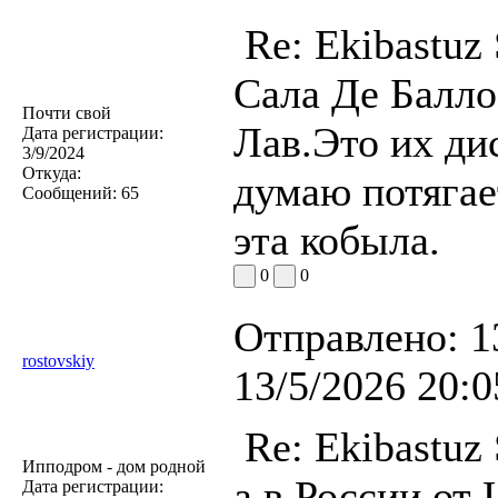
Re: Ekibastuz 
Сала Де Балл
Почти свой
Лав.Это их ди
Дата регистрации:
3/9/2024
Откуда:
думаю потягае
Сообщений:
65
эта кобыла.
0
0
Отправлено:
1
rostovskiy
13/5/2026 20:0
Re: Ekibastuz 
Ипподром - дом родной
а в России,от
Дата регистрации: