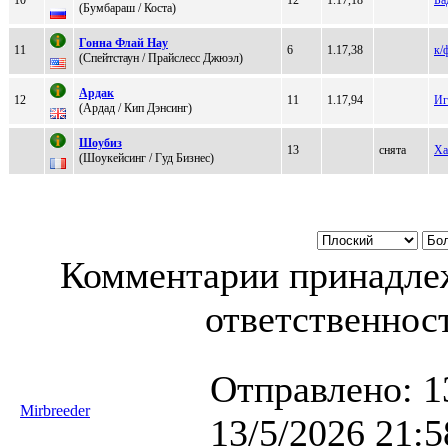
(Бумбаpаш / Коcта)
Гоннa Флaй Haу
11
6
1.17,38
к/
(Спeйтстаун / Прайслесс Джюэл)
Аpдак
12
11
1.17,94
Иг
(Apдад / Кип Дэнсинг)
Шoубиз
13
снята
Ха
(Шоукейсинг / Гуд Бизнеc)
Комментарии принадлеж
ответственност
Отправлено:
1
Mirbreeder
13/5/2026 21:5