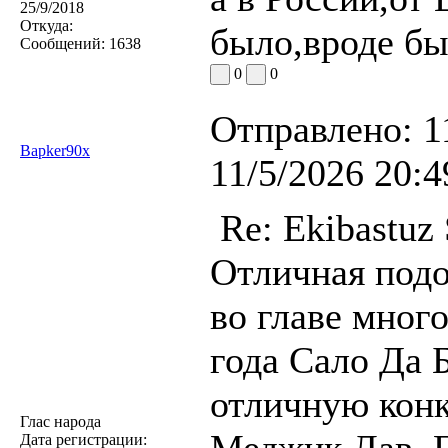
25/9/2018
Откуда:
было,вроде бы
Сообщений:
1638
0
0
Отправлено:
1
Bapker90x
11/5/2026 20:4
Re: Ekibastuz 
Отличная подо
во главе мног
года Сало Да 
отличную кон
Глас народа
Меджик Лав, Г
Дата регистрации: