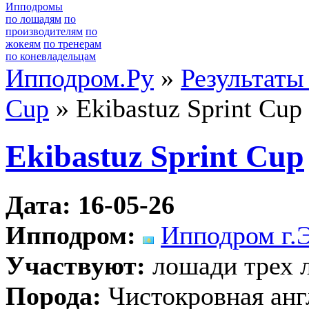
Ипподромы
по лошадям
по
производителям
по
жокеям
по тренерам
по коневладельцам
Ипподром.Ру
»
Результаты
Cup
» Ekibastuz Sprint Cup
Ekibastuz Sprint Cup
Дата: 16-05-26
Ипподром:
Ипподром г.
Участвуют:
лошади трех л
Порода:
Чистокровная анг