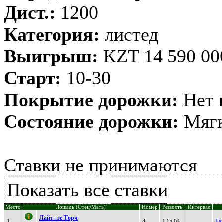
Дист.:
1200
Категория:
листед
Выигрыш:
KZT 14 590 00
Старт:
10-30
Покрытие дорожки:
Нет 
Состояние дорожки:
Мягк
Ставки не принимаются
Показать все ставки
Место
Лошадь (Отец/Мать)
Номер
Резвость
Интервал
Лaйт тзe Tоpч
1
4
1.15,04
Ба