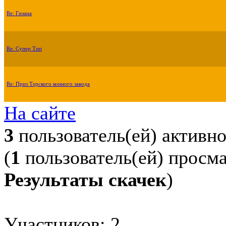
Re: Гизана
Re: Супер Тип
Re: Приз Терского конного завода
На сайте
3
пользователь(ей) активн
(
1
пользователь(ей) просм
Результаты скачек
)
Участников: 2