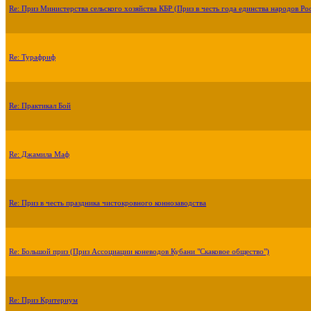
Re: Приз Министерства сельского хозяйства КБР (Приз в честь года единства народов Ро
Re: Турафриф
Re: Практикал Бой
Re: Джамила Маф
Re: Приз в честь праздника чистокровного коннозаводства
Re: Большой приз (Приз Ассоциации коневодов Кубани "Скаковое общество")
Re: Приз Критериум