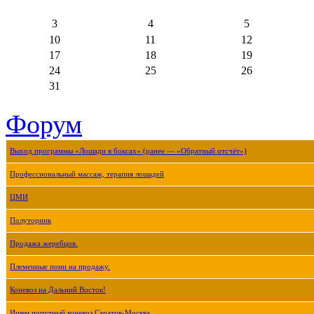
3
4
5
10
11
12
17
18
19
24
25
26
31
Форум
Выход программы «Лошади в боксах» (ранее — «Обратный отсчёт»)
Профессиональный массаж, терапия лошадей
ЦМИ
Полуторник
Продажа жеребцов.
Племенные пони на продажу.
Коневоз на Дальний Восток!
Ищем попутный коневоз Саратов-Москва