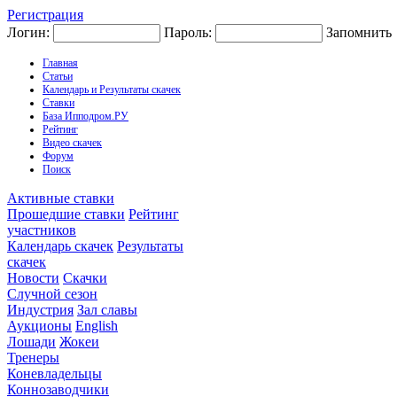
Регистрация
Логин:
Пароль:
Запомнить
Главная
Статьи
Календарь и Результаты скачек
Ставки
База Ипподром.РУ
Рейтинг
Видео скачек
Форум
Поиск
Активные ставки
Прошедшие ставки
Рейтинг
участников
Календарь скачек
Результаты
скачек
Новости
Скачки
Случной сезон
Индустрия
Зал славы
Аукционы
English
Лошади
Жокеи
Тренеры
Коневладельцы
Коннозаводчики