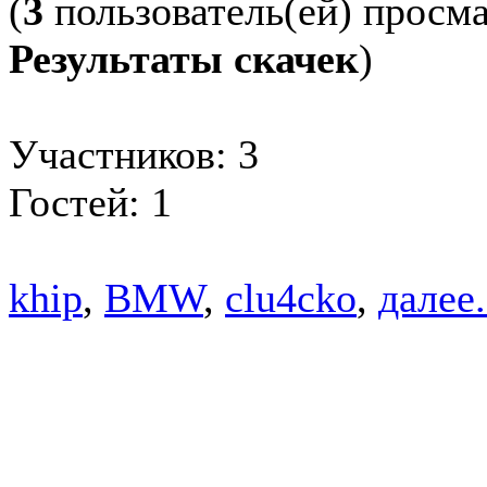
(
3
пользователь(ей) просм
Результаты скачек
)
Участников: 3
Гостей: 1
khip
,
BMW
,
clu4cko
,
далее.