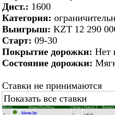
Дист.:
1600
Категория:
ограничительн
Выигрыш:
KZT 12 290 00
Старт:
09-30
Покрытие дорожки:
Нет 
Состояние дорожки:
Мягк
Ставки не принимаются
Показать все ставки
Место
Лошадь (Отец/Мать)
Номер
Резвость
Интервал
Aбадан Зор
1
2
1.46,45