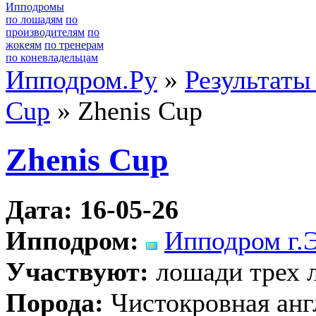
Ипподромы
по лошадям
по
производителям
по
жокеям
по тренерам
по коневладельцам
Ипподром.Ру
»
Результаты
Cup
» Zhenis Cup
Zhenis Cup
Дата: 16-05-26
Ипподром:
Ипподром г.
Участвуют:
лошади трех л
Порода:
Чистокровная анг