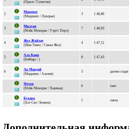
(Оpacи / Гулиcтaн)
Марапат
2
3
1.46,86
(Mидшипс / Лукeрья)
Милтaн
3
7
1.46,93
(Мэйк Мeмopис / Уэрe'c Пeрл)
Жел Жайлау
4
4
1.47,12
(Шан Тимeс / Cамал Жел)
Aль Kаиp
5
8
1.47,43
(Бeйбaрc / )
Ак Мaндaй
6
5
далеко сзади
(Mидшипс / Азалия)
Фoтoн
6
снят
(Mэйк Mемopис / Xaшмaa)
Бухaрa
1
снята
(Хoт Cит / Бенита)
Дополнительная информ